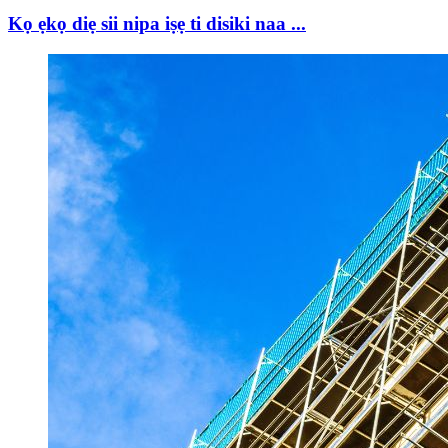
Kọ ẹkọ diẹ sii nipa iṣẹ ti disiki naa ...