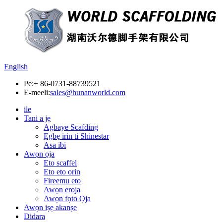
English
Pe:
+ 86-0731-88739521
E-meeli:
sales@hunanworld.com
ile
Tani a jẹ
Agbaye Scafding
Ẹgbẹ irin ti Shinestar
Asa ibi
Awọn ọja
Eto scaffel
Eto eto orin
Fireemu eto
Awọn eroja
Awọn fọto Ọja
Awọn iṣẹ akanṣe
Didara