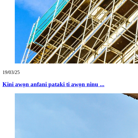
19/03/25
Kini awọn anfani pataki ti awọn ninu ...