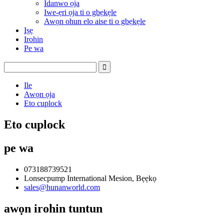
Idanwo ọja
Iwe-ẹri ọja ti o gbẹkẹle
Awọn ohun elo aise ti o gbẹkẹle
Iṣẹ
Irohin
Pe wa
Ile
Awọn ọja
Eto cuplock
Eto cuplock
pe wa
073188739521
Lonsecpump International Mesion, Bẹẹkọ
sales@hunanworld.com
awọn irohin tuntun