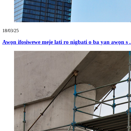
18/03/25
Awọn ifosiwewe meje lati ro nigbati o ba yan awọn s .