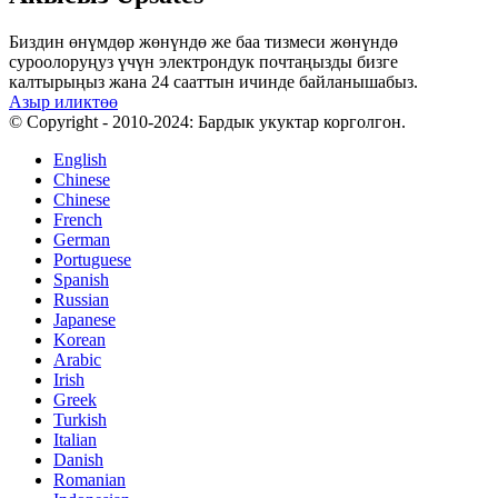
Биздин өнүмдөр жөнүндө же баа тизмеси жөнүндө
суроолоруңуз үчүн электрондук почтаңызды бизге
калтырыңыз жана 24 сааттын ичинде байланышабыз.
Азыр иликтөө
© Copyright - 2010-2024: Бардык укуктар корголгон.
English
Chinese
Chinese
French
German
Portuguese
Spanish
Russian
Japanese
Korean
Arabic
Irish
Greek
Turkish
Italian
Danish
Romanian