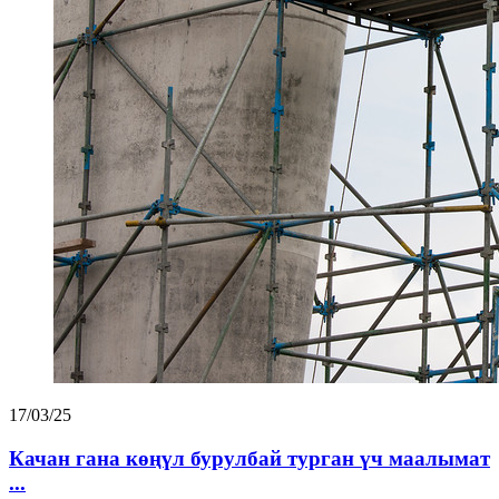
17/03/25
Качан гана көңүл бурулбай турган үч маалымат
...