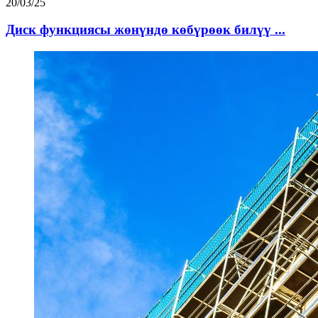
20/03/25
Диск функциясы жөнүндө көбүрөөк билүү ...