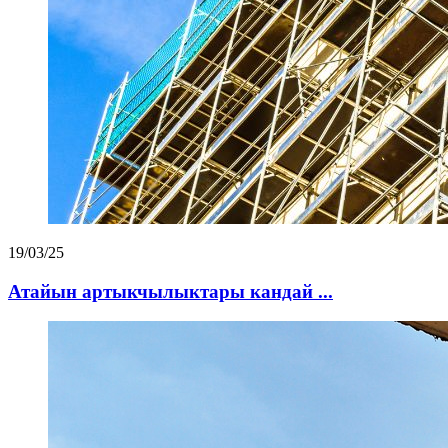
19/03/25
Атайын артыкчылыктары кандай ...