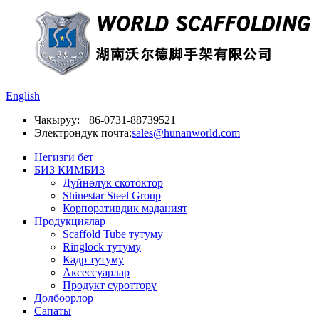
English
Чакыруу:
+ 86-0731-88739521
Электрондук почта:
sales@hunanworld.com
Негизги бет
БИЗ КИМБИЗ
Дүйнөлүк скотоктор
Shinestar Steel Group
Корпоративдик маданият
Продукциялар
Scaffold Tube тутуму
Ringlock тутуму
Кадр тутуму
Аксессуарлар
Продукт сүрөттөрү
Долбоорлор
Сапаты