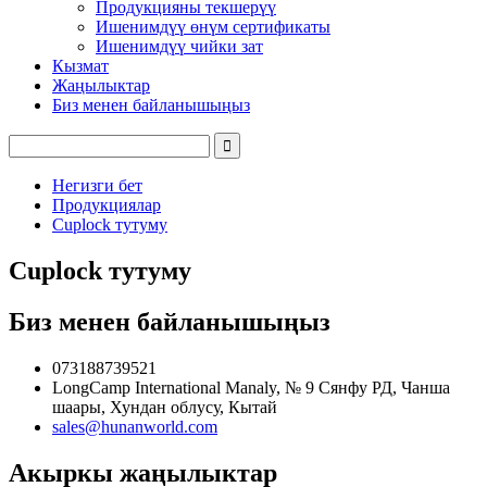
Продукцияны текшерүү
Ишенимдүү өнүм сертификаты
Ишенимдүү чийки зат
Кызмат
Жаңылыктар
Биз менен байланышыңыз
Негизги бет
Продукциялар
Cuplock тутуму
Cuplock тутуму
Биз менен байланышыңыз
073188739521
LongCamp International Manaly, № 9 Сянфу РД, Чанша
шаары, Хундан облусу, Кытай
sales@hunanworld.com
Акыркы жаңылыктар