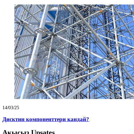
14/03/25
Дисктин компоненттери кандай?
Акысыз Upsates