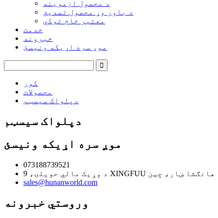
د محصول ازموینه
د باور وړ محصول تصدیق
معتبر خام توکي
خدمت
خبرونه
موږ سره اړیکه ونیسئ
کور
محصولات
دپلواک سیسټم
دپلواک سیسټم
موږ سره اړیکه ونیسئ
073188739521
، چنګاش ښار، د هانګشا ښار، چین
sales@hunanworld.com
وروستي خبرونه