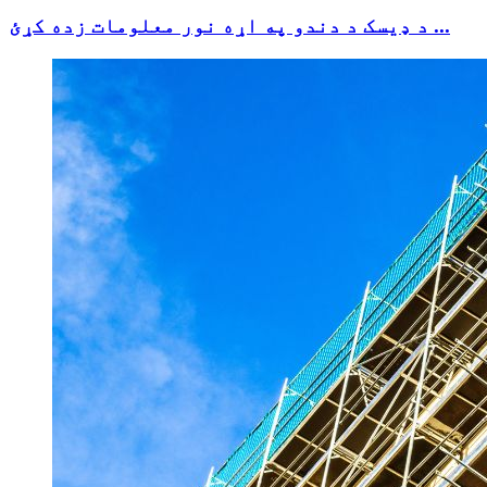
د ډیسک د دندو په اړه نور معلومات زده کړئ ...