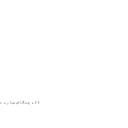
د وړيک مالي حویلۍ، 9 XINGFUU ڈڈ