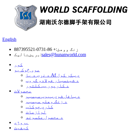
English
زنګ ووهئ:
+ 86-0731-887395521
sales@hunanworld.com
بریښنالیک:
کور
موږ څوک یو
د نړۍ د پا Af ې ټکر کول
د شینسټار فولادو ګروپ
د کارپوریټ کلتور
محصولات
د ټافل شوي ټیوب سیسټم
د زنګ وهلو سیسټم
کاري چوکاټ
لوازمات
د محصول عکسونه
پروژې
کیفیت