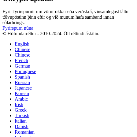
Fyrir fyrirspurnir um vörur okkar eða verðskrá, vinsamlegast láttu
tölvupóstinn þinn eftir og við munum hafa samband innan
sólarhrings.
Fyrirspurn núna
© Höfundarréttur - 2010-2024: Öll réttindi áskilin.
English
Chinese
Chinese
French
German
Portuguese
Spanish
Russian
Japanese
Korean
Arabic
Irish
Greek
Turkish
Italian
Danish
Romanian