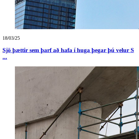
18/03/25
Sjö þættir sem þarf að hafa í huga þegar þú velur S
...