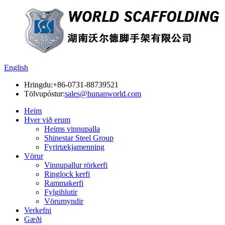
English
Hringdu:
+86-0731-88739521
Tölvupóstur:
sales@hunanworld.com
Heim
Hver við erum
Heims vinnupalla
Shinestar Steel Group
Fyrirtækjamenning
Vörur
Vinnupallur rörkerfi
Ringlock kerfi
Rammakerfi
Fylgihlutir
Vörumyndir
Verkefni
Gæði