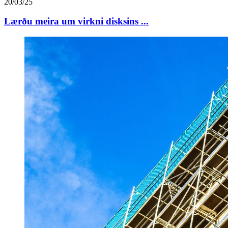
20/03/25
Lærðu meira um virkni disksins ...