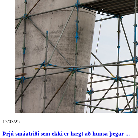
17/03/25
Þrjú smáatriði sem ekki er hægt að hunsa þegar ...