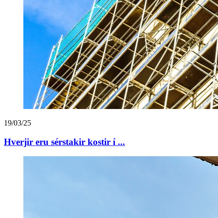
19/03/25
Hverjir eru sérstakir kostir í ...