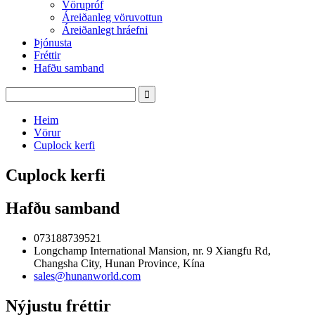
Vörupróf
Áreiðanleg vöruvottun
Áreiðanlegt hráefni
Þjónusta
Fréttir
Hafðu samband
Heim
Vörur
Cuplock kerfi
Cuplock kerfi
Hafðu samband
073188739521
Longchamp International Mansion, nr. 9 Xiangfu Rd,
Changsha City, Hunan Province, Kína
sales@hunanworld.com
Nýjustu fréttir