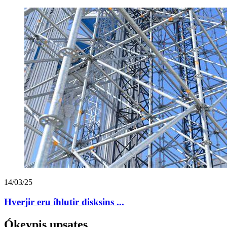
14/03/25
Hverjir eru íhlutir disksins ...
Ókeypis upsates