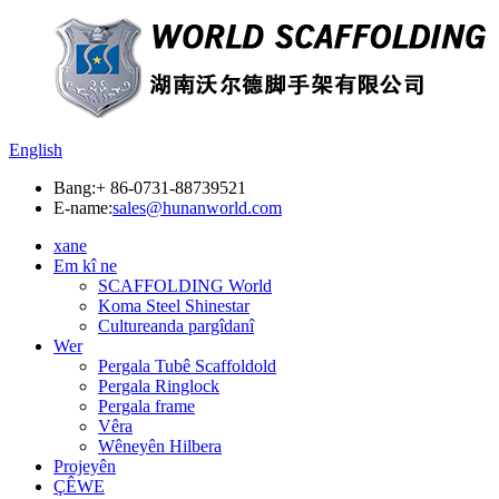
English
Bang:
+ 86-0731-88739521
E-name:
sales@hunanworld.com
xane
Em kî ne
SCAFFOLDING World
Koma Steel Shinestar
Cultureanda pargîdanî
Wer
Pergala Tubê Scaffoldold
Pergala Ringlock
Pergala frame
Vêra
Wêneyên Hilbera
Projeyên
ÇÊWE