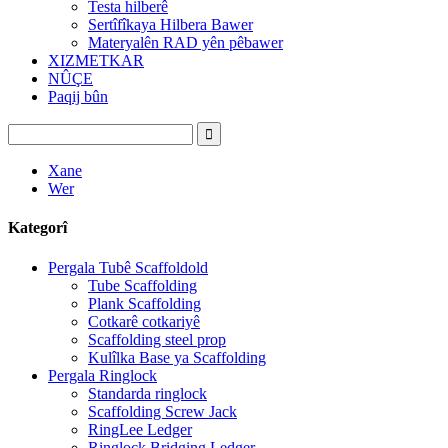
Testa hilberê
Sertîfîkaya Hilbera Bawer
Materyalên RAD yên pêbawer
XIZMETKAR
NÛÇE
Paqij bûn
Xane
Wer
Kategorî
Pergala Tubê Scaffoldold
Tube Scaffolding
Plank Scaffolding
Cotkarê cotkariyê
Scaffolding steel prop
Kulîlka Base ya Scaffolding
Pergala Ringlock
Standarda ringlock
Scaffolding Screw Jack
RingLee Ledger
Ringlock Bridging Ledger