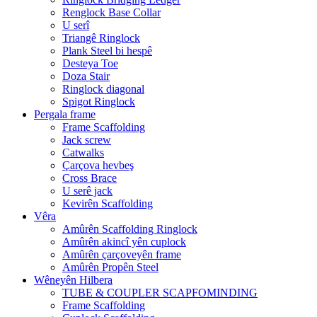
Renglock Base Collar
U serî
Triangê Ringlock
Plank Steel bi hespê
Desteya Toe
Doza Stair
Ringlock diagonal
Spigot Ringlock
Pergala frame
Frame Scaffolding
Jack screw
Catwalks
Çarçova hevbeş
Cross Brace
U serê jack
Kevirên Scaffolding
Vêra
Amûrên Scaffolding Ringlock
Amûrên akincî yên cuplock
Amûrên çarçoveyên frame
Amûrên Propên Steel
Wêneyên Hilbera
TUBE & COUPLER SCAPFOMINDING
Frame Scaffolding