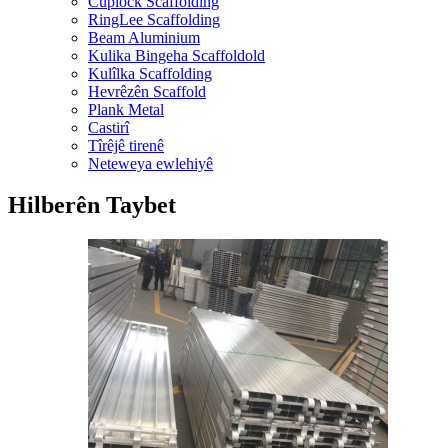
Cuplock Scaffolding
RingLee Scaffolding
Beam Aluminium
Kulika Bingeha Scaffoldold
Kulîlka Scaffolding
Hevrêzên Scaffold
Plank Metal
Castirî
Tîrêjê tirenê
Neteweya ewlehiyê
Hilberên Taybet