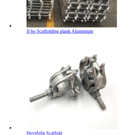
Ji bo Scaffolding plank Aluminium
Hevrêzên Scaffold