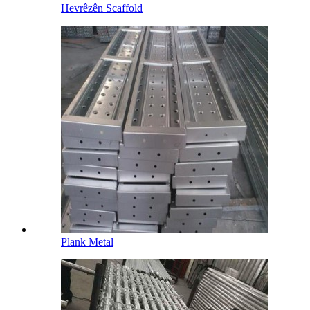
Hevrêzên Scaffold
Plank Metal