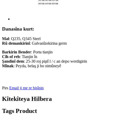
Danasîna kurt:
Mal
: Q235, Q345 Steel
Rû
demankirinî
: Galvanîzekirina germ
Barkirin
Bender
: Porta tianjin
Cîh
of
reh
: Tianjin în
Şandinî
dem
: 25-30 roj piştî l / c an depo werdigirin
Mînak
: Peyda, belaş ji bo nimûneyê
Pirs
Email ji me re bişînin
Kîtekîteya Hilbera
Tags Product