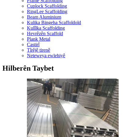
Frame Scaffolding
Cuplock Scaffolding
RingLee Scaffolding
Beam Aluminium
Kulika Bingeha Scaffoldold
Kulîlka Scaffolding
Hevrêzên Scaffold
Plank Metal
Castirî
Tîrêjê tirenê
Neteweya ewlehiyê
Hilberên Taybet