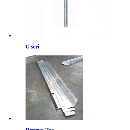
U serî
Desteya Toe