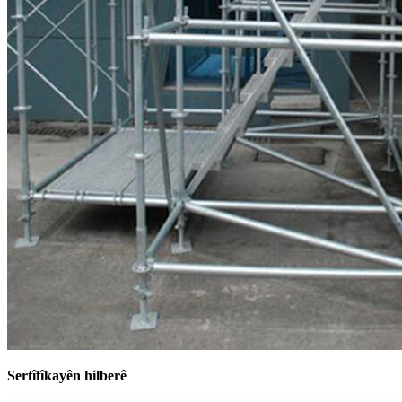
Sertîfîkayên hilberê