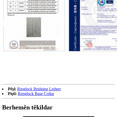
Pêşî:
Ringlock Bridging Ledger
Piştî:
Renglock Base Collar
Berhemên têkildar