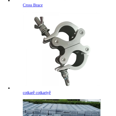
Cross Brace
cotkarê cotkariyê