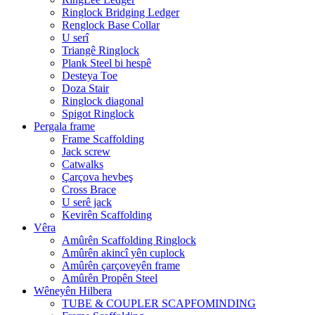
Ringlock Bridging Ledger
Renglock Base Collar
U serî
Triangê Ringlock
Plank Steel bi hespê
Desteya Toe
Doza Stair
Ringlock diagonal
Spigot Ringlock
Pergala frame
Frame Scaffolding
Jack screw
Catwalks
Çarçova hevbeş
Cross Brace
U serê jack
Kevirên Scaffolding
Vêra
Amûrên Scaffolding Ringlock
Amûrên akincî yên cuplock
Amûrên çarçoveyên frame
Amûrên Propên Steel
Wêneyên Hilbera
TUBE & COUPLER SCAPFOMINDING