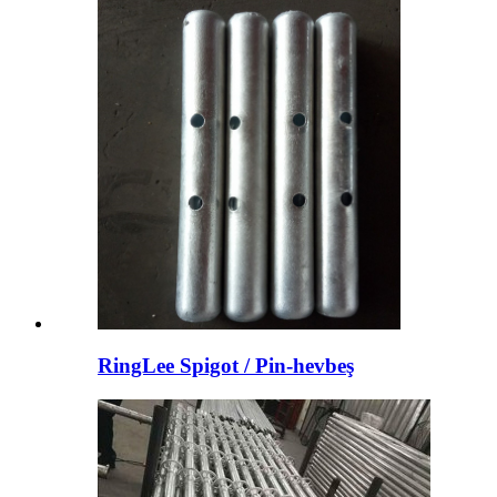
RingLee Spigot / Pin-hevbeş