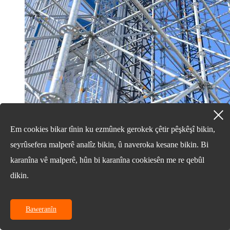
Em cookies bikar tînin ku ezmûnek gerokek çêtir pêşkêşî bikin,
seyrûsefera malperê analîz bikin, û naveroka kesane bikin. Bi
karanîna vê malperê, hûn bi karanîna cookiesên me re qebûl
14/03/25
dikin.
Thei pêkhatên dîskê-celebê ...
Baweranîn