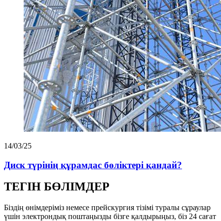
14/03/25
Диск түрінің құрамдас бөліктері қандай?
ТЕГІН БӨЛІМДЕР
Біздің өнімдеріміз немесе прейскургия тізімі туралы сұраулар
үшін электрондық поштаңызды бізге қалдырыңыз, біз 24 сағат