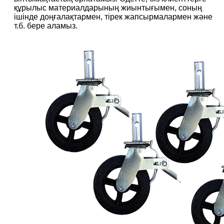
құрылыс материалдарының жиынтығымен, соның
ішінде доңғалақтармен, тірек жапсырмалармен және
т.б. бере аламыз.