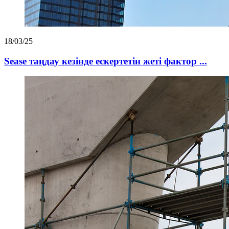
18/03/25
Sease таңдау кезінде ескертетін жеті фактор ...