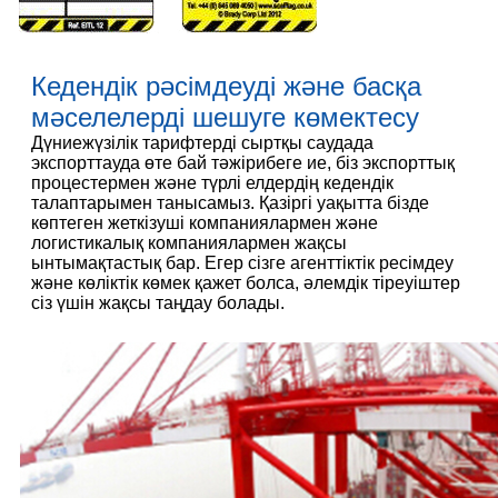
Кедендік рәсімдеуді және басқа
мәселелерді шешуге көмектесу
Дүниежүзілік тарифтерді сыртқы саудада
экспорттауда өте бай тәжірибеге ие, біз экспорттық
процестермен және түрлі елдердің кедендік
талаптарымен танысамыз. Қазіргі уақытта бізде
көптеген жеткізуші компаниялармен және
логистикалық компаниялармен жақсы
ынтымақтастық бар. Егер сізге агенттіктік ресімдеу
және көліктік көмек қажет болса, әлемдік тіреуіштер
сіз үшін жақсы таңдау болады.