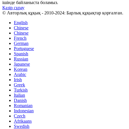
ішінде байланыста боламыз.
Қазір сұрау
© Авторлық құқық - 2010-2024: Барлық құқықтар қорғалған.
English
Chinese
Chinese
French
German
Portuguese
Spanish
Russian
Japanese
Korean
Arabic
Irish
Greek
Turkish
Italian
Danish
Romanian
Indonesian
Czech
Afrikaans
Swedish