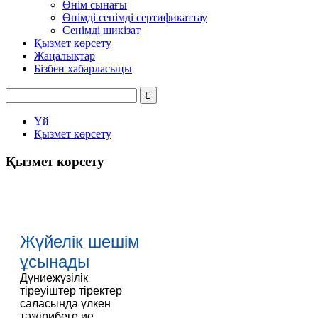
Өнім сынағы
Өнімді сенімді сертификаттау
Сенімді шикізат
Қызмет көрсету
Жаңалықтар
Бізбен хабарласыңы
Үй
Қызмет көрсету
Қызмет көрсету
Жүйелік шешім
ұсынады
Дүниежүзілік
тіреуіштер тіректер
саласында үлкен
тәжірибеге ие,