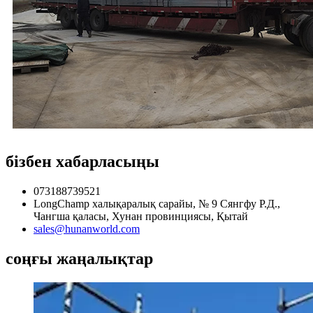
бізбен хабарласыңы
073188739521
LongChamp халықаралық сарайы, № 9 Сянгфу Р.Д.,
Чангша қаласы, Хунан провинциясы, Қытай
sales@hunanworld.com
соңғы жаңалықтар