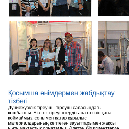
Қосымша өнімдермен жабдықтау
тізбегі
Дүниежүзілік тіреуіш - тіреуіш саласындағы
көшбасшы. Біз тек тіреуіштерді ғана өткізіп қана
қоймаймыз, сонымен қатар құрылыс
материалдарының көптеген зауыттарымен жақсы
ынтымақтастық орнатамыз. Әдетте, біз клиенттерге