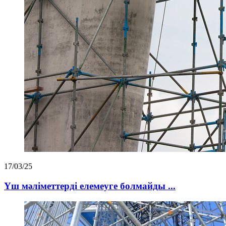
17/03/25
Үш мәліметтерді елемеуге болмайды ...