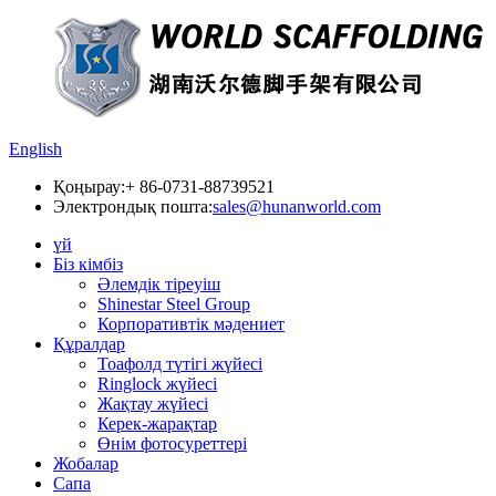
English
Қоңырау:
+ 86-0731-88739521
Электрондық пошта:
sales@hunanworld.com
үй
Біз кімбіз
Әлемдік тіреуіш
Shinestar Steel Group
Корпоративтік мәдениет
Құралдар
Тоафолд түтігі жүйесі
Ringlock жүйесі
Жақтау жүйесі
Керек-жарақтар
Өнім фотосуреттері
Жобалар
Сапа