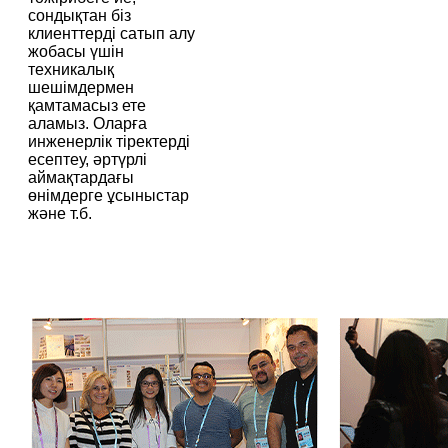
сондықтан біз
клиенттерді сатып алу
жобасы үшін
техникалық
шешімдермен
қамтамасыз ете
аламыз. Оларға
инженерлік тіректерді
есептеу, әртүрлі
аймақтардағы
өнімдерге ұсыныстар
және т.б.