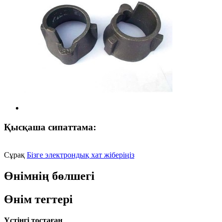
Қысқаша сипаттама:
Сұрақ
Бізге электрондық хат жіберіңіз
Өнімнің бөлшегі
Өнім тегтері
Үстіңгі тостаған