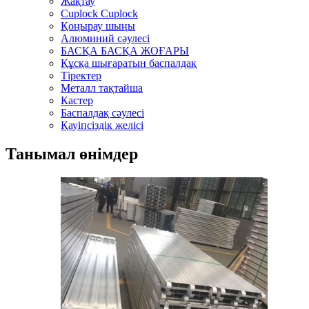
Жақтау
Cuplock Cuplock
Қоңырау шыңы
Алюминий сәулесі
БАСҚА БАСҚА ЖОҒАРЫ
Құсқа шығаратын баспалдақ
Тіректер
Металл тақтайша
Кастер
Баспалдақ сәулесі
Қауіпсіздік желісі
Танымал өнімдер