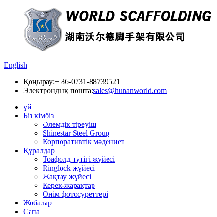
English
Қоңырау:
+ 86-0731-88739521
Электрондық пошта:
sales@hunanworld.com
үй
Біз кімбіз
Әлемдік тіреуіш
Shinestar Steel Group
Корпоративтік мәдениет
Құралдар
Тоафолд түтігі жүйесі
Ringlock жүйесі
Жақтау жүйесі
Керек-жарақтар
Өнім фотосуреттері
Жобалар
Сапа