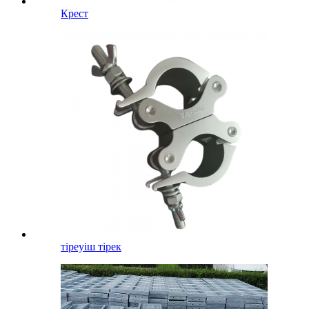
Крест
тіреуіш тірек