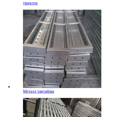
тіректер
Металл тақтайша