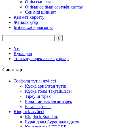
Өнім сынағы
Өнімді сенімді сертификаттау
Сенімді шикізат
Қызмет көрсету
Жаңалықтар
Бізбен хабарласыңы
Үй
Құралдар
Толтыру керек аксессуарлар
Санаттар
Тоафолд түтігі жүйесі
Құсқа арналған түтік
Құсқа толы тақтайшасы
Тіреуіш тірек
Болаттан жасалған тірек
Базалық негіз
Ringlock жүйесі
Ringlock Standard
Бұрандалы бұрандалы джек
Қоңыраулы LEDGER