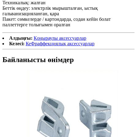
Техникалық: жалған
Беттік өңдеу: электрлік мырышталған, ыстық
гальванизацияланған, қара
Пакет: сөмкелерде / картондарда, содан кейін болат
паллеттерге толығымен оралған
Алдыңғы:
Қоңыраулы аксессуарлар
Келесі:
КеФраффекциялық аксессуарлар
Байланысты өнімдер