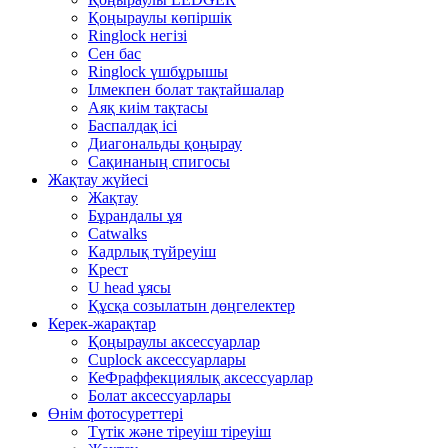
Қоңыраулы көпіршік
Ringlock негізі
Сен бас
Ringlock үшбұрышы
Ілмекпен болат тақтайшалар
Аяқ киім тақтасы
Баспалдақ ісі
Диагональды қоңырау
Сақинаның спигосы
Жақтау жүйесі
Жақтау
Бұрандалы ұя
Catwalks
Кадрлық түйреуіш
Крест
U head ұясы
Құсқа созылатын дөңгелектер
Керек-жарақтар
Қоңыраулы аксессуарлар
Cuplock аксессуарлары
КеФраффекциялық аксессуарлар
Болат аксессуарлары
Өнім фотосуреттері
Түтік және тіреуіш тіреуіш