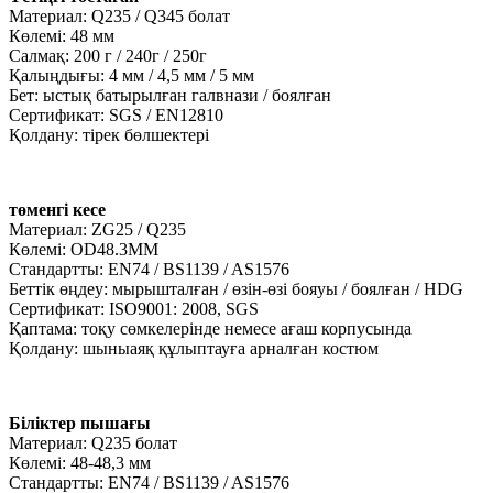
Материал: Q235 / Q345 болат
Көлемі: 48 мм
Салмақ: 200 г / 240г / 250г
Қалыңдығы: 4 мм / 4,5 мм / 5 мм
Бет: ыстық батырылған галвнази / боялған
Сертификат: SGS / EN12810
Қолдану: тірек бөлшектері
төменгі кесе
Материал: ZG25 / Q235
Көлемі: OD48.3MM
Стандартты: EN74 / BS1139 / AS1576
Беттік өңдеу: мырышталған / өзін-өзі бояуы / боялған / HDG
Сертификат: ISO9001: 2008, SGS
Қаптама: тоқу сөмкелерінде немесе ағаш корпусында
Қолдану: шыныаяқ құлыптауға арналған костюм
Біліктер пышағы
Материал: Q235 болат
Көлемі: 48-48,3 мм
Стандартты: EN74 / BS1139 / AS1576