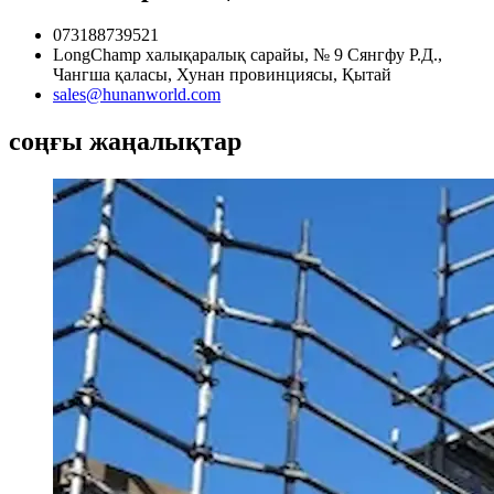
073188739521
LongChamp халықаралық сарайы, № 9 Сянгфу Р.Д.,
Чангша қаласы, Хунан провинциясы, Қытай
sales@hunanworld.com
соңғы жаңалықтар