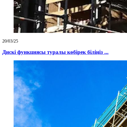
20/03/25
Дискі функциясы туралы көбірек біліңіз ...