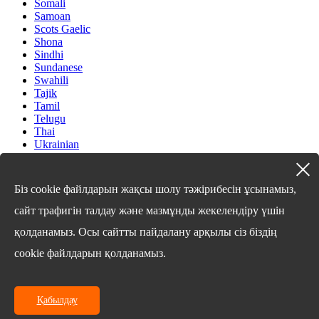
Somali
Samoan
Scots Gaelic
Shona
Sindhi
Sundanese
Swahili
Tajik
Tamil
Telugu
Thai
Ukrainian
Urdu
Uzbek
Vietnamese
Біз cookie файлдарын жақсы шолу тәжірибесін ұсынамыз,
Welsh
Xhosa
сайт трафигін талдау және мазмұнды жекелендіру үшін
Yiddish
қолданамыз. Осы сайтты пайдалану арқылы сіз біздің
Yoruba
Zulu
cookie файлдарын қолданамыз.
Kinyarwanda
Tatar
Oriya
Turkmen
Қабылдау
Uyghur