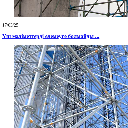
17/03/25
Үш мәліметтерді елемеуге болмайды ...