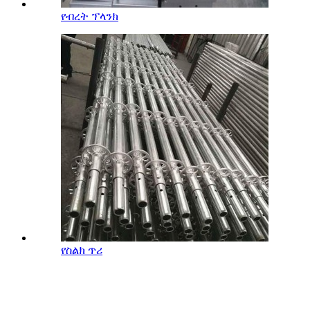
የብረት ፕላንክ
የስልክ ጥሪ