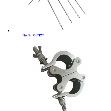
ብልጭ ድርግም