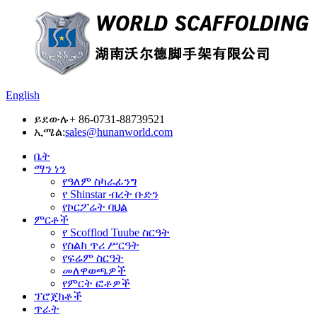
English
ይደውሉ
+ 86-0731-88739521
ኢሜል:
sales@hunanworld.com
ቤት
ማን ነን
የዓለም ስካራፊንግ
የ Shinstar ብረት ቡድን
የኮርፖሬት ባህል
ምርቶች
የ Scofflod Tuube ስርዓት
የስልክ ጥሪ ሥርዓት
የፍሬም ስርዓት
መለዋወጫዎች
የምርት ፎቶዎች
ፕሮጄክቶች
ጥራት