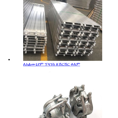
ለአልሙኒየም ፕላንክ ለሽርሽር ቀለም