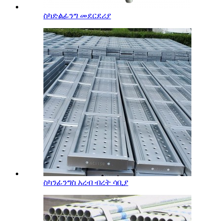
ስካድልፊንግ መደርደሪያ
ስካንፊንግስ አረብ ብረት ሳቢያ