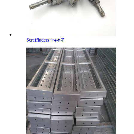
Screffluders ጥፋቶች