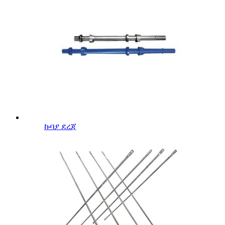
ኩባያ ደረጃ