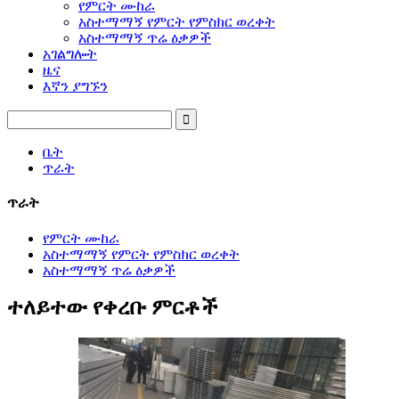
የምርት ሙከራ
አስተማማኝ የምርት የምስክር ወረቀት
አስተማማኝ ጥሬ ዕቃዎች
አገልግሎት
ዜና
እኛን ያግኙን
ቤት
ጥራት
ጥራት
የምርት ሙከራ
አስተማማኝ የምርት የምስክር ወረቀት
አስተማማኝ ጥሬ ዕቃዎች
ተለይተው የቀረቡ ምርቶች