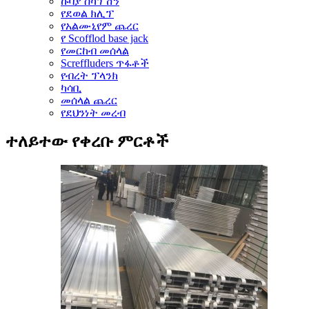
ኩባያ ስካፕሽን
የደወል ክሊፕ
የአልሙኒየም ጨረር
የ Scofflod base jack
የመርከብ መሰላል
Screffluders ጥፋቶች
የብረት ፕላንክ
ካሳቢ
መሰላል ጨረር
የደህንነት መረብ
ተለይተው የቀረቡ ምርቶች