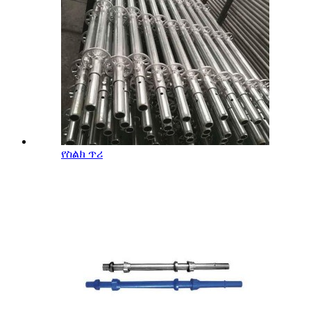
የስልክ ጥሪ