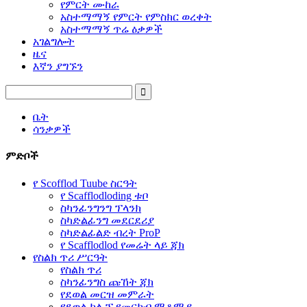
የምርት ሙከራ
አስተማማኝ የምርት የምስክር ወረቀት
አስተማማኝ ጥሬ ዕቃዎች
አገልግሎት
ዜና
እኛን ያግኙን
ቤት
ሳንቃዎች
ምድቦች
የ Scofflod Tuube ስርዓት
የ Scafflodloding ቱቦ
ስካንፊንግንግ ፕላንክ
ስካድልፊንግ መደርደሪያ
ስካድልፊልድ ብረት ProP
የ Scafflodlod የመሬት ላይ ጃክ
የስልክ ጥሪ ሥርዓት
የስልክ ጥሪ
ስካንፊንግስ ጩኸት ጃክ
የደወል መርዝ መምራት
የደወል ክሊፕ የመርከብ ማቆሚያ