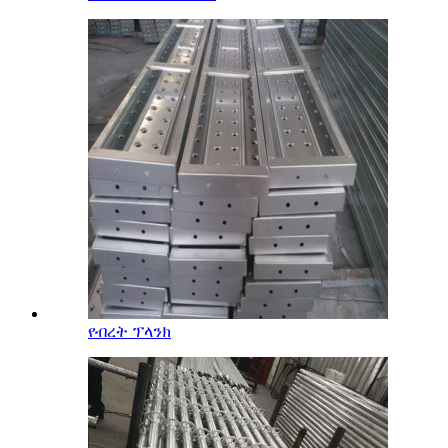
የብረት ፕላንክ