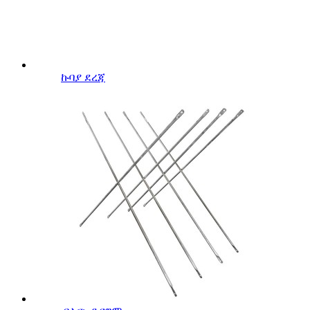
ኩባያ ደረጃ