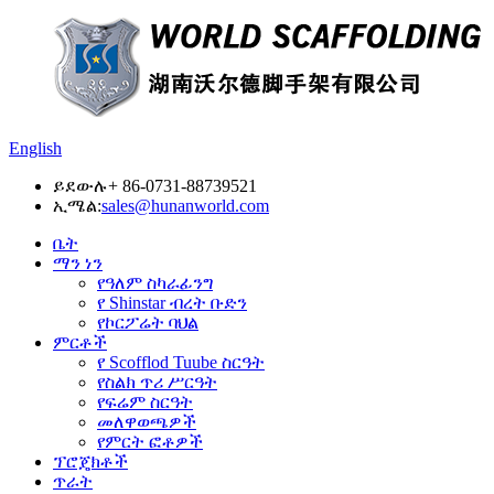
English
ይደውሉ
+ 86-0731-88739521
ኢሜል:
sales@hunanworld.com
ቤት
ማን ነን
የዓለም ስካራፊንግ
የ Shinstar ብረት ቡድን
የኮርፖሬት ባህል
ምርቶች
የ Scofflod Tuube ስርዓት
የስልክ ጥሪ ሥርዓት
የፍሬም ስርዓት
መለዋወጫዎች
የምርት ፎቶዎች
ፕሮጄክቶች
ጥራት