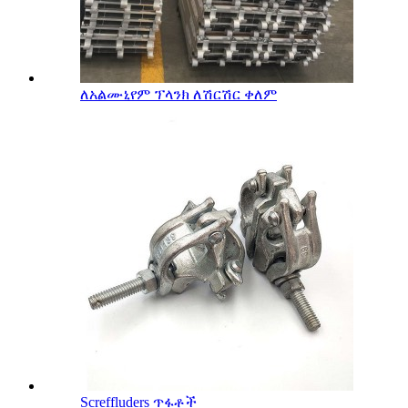
ለአልሙኒየም ፕላንክ ለሽርሽር ቀለም
Screffluders ጥፋቶች