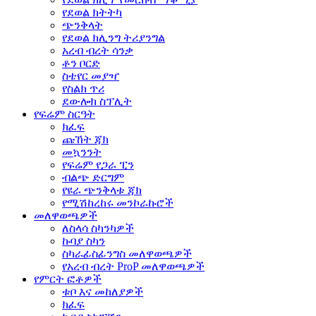
የደወል ክትትካ
ጭንቅላት
የደወል ክሊንግ ትሪያንግል
አረብ ብረት ሳንቃ
ቶን ቦርድ
ስቴየር መያዣ
የስልክ ጥሪ
ደውሎክ ስፕሊት
የፍሬም ስርዓት
ክፈፍ
ጩኸት ጃክ
መኳንንት
የፍሬም የጋራ ፒን
ብልጭ ድርግም
የዩራ ጭንቅላቱ ጃክ
የሚሽከረከሩ መንኮራኩሮች
መለዋወጫዎች
ለስላሳ ስካንካዎች
ኩባያ ስካን
ስካራፊስፊንግስ መለዋወጫዎች
የአረብ ብረት ProP መለዋወጫዎች
የምርት ፎቶዎች
ቱቦ እና መከለያዎች
ክፈፍ