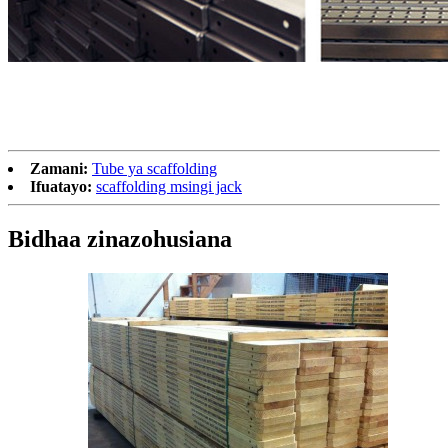
Zamani:
Tube ya scaffolding
Ifuatayo:
scaffolding msingi jack
Bidhaa zinazohusiana