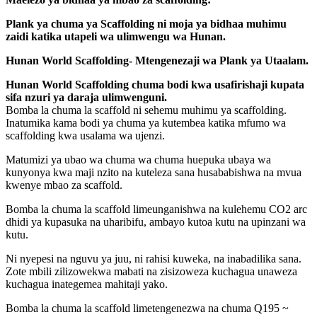
Plank ya chuma ya Scaffolding ni moja ya bidhaa muhimu
zaidi katika utapeli wa ulimwengu wa Hunan.
Hunan World Scaffolding- Mtengenezaji wa Plank ya Utaalam.
Hunan World Scaffolding chuma bodi kwa usafirishaji kupata
sifa nzuri ya daraja ulimwenguni.
Bomba la chuma la scaffold ni sehemu muhimu ya scaffolding.
Inatumika kama bodi ya chuma ya kutembea katika mfumo wa
scaffolding kwa usalama wa ujenzi.
Matumizi ya ubao wa chuma wa chuma huepuka ubaya wa
kunyonya kwa maji nzito na kuteleza sana husababishwa na mvua
kwenye mbao za scaffold.
Bomba la chuma la scaffold limeunganishwa na kulehemu CO2 arc
dhidi ya kupasuka na uharibifu, ambayo kutoa kutu na upinzani wa
kutu.
Ni nyepesi na nguvu ya juu, ni rahisi kuweka, na inabadilika sana.
Zote mbili zilizowekwa mabati na zisizoweza kuchagua unaweza
kuchagua inategemea mahitaji yako.
Bomba la chuma la scaffold limetengenezwa na chuma Q195 ~