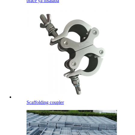
brace ya msalaba
Scaffolding coupler