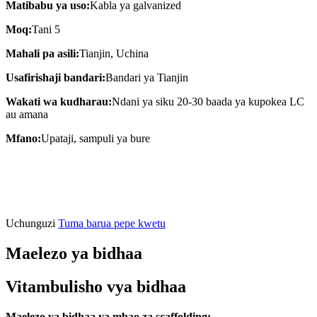
Matibabu ya uso:
Kabla ya galvanized
Moq:
Tani 5
Mahali pa asili:
Tianjin, Uchina
Usafirishaji bandari:
Bandari ya Tianjin
Wakati wa kudharau:
Ndani ya siku 20-30 baada ya kupokea LC
au amana
Mfano:
Upataji, sampuli ya bure
Uchunguzi
Tuma barua pepe kwetu
Maelezo ya bidhaa
Vitambulisho vya bidhaa
Maelezo ya bidhaa ya mbao za scaffolding: