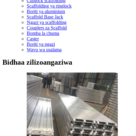
Cuplock scaffolding
Scaffolding ya ringlock
Boriti ya aluminium
Scaffold Base Jack
Ngazi ya scaffolding
Couplers za Scaffold
Bomba la chuma
Caster
Boriti ya ngazi
Wavu wa usalama
Bidhaa zilizoangaziwa