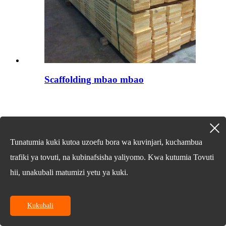
Scaffolding mbao mbao
Tunatumia kuki kutoa uzoefu bora wa kuvinjari, kuchambua
trafiki ya tovuti, na kubinafsisha yaliyomo. Kwa kutumia Tovuti
hii, unakubali matumizi yetu ya kuki.
Kukubali