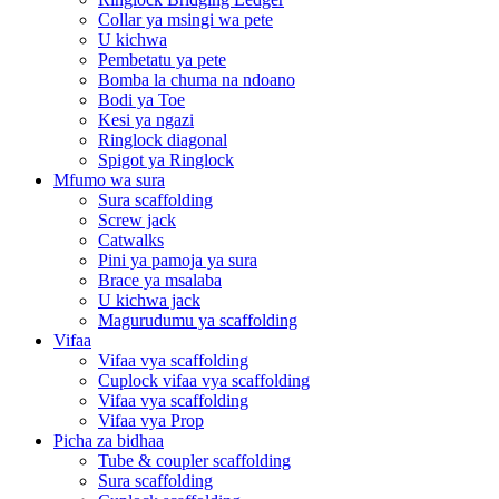
Collar ya msingi wa pete
U kichwa
Pembetatu ya pete
Bomba la chuma na ndoano
Bodi ya Toe
Kesi ya ngazi
Ringlock diagonal
Spigot ya Ringlock
Mfumo wa sura
Sura scaffolding
Screw jack
Catwalks
Pini ya pamoja ya sura
Brace ya msalaba
U kichwa jack
Magurudumu ya scaffolding
Vifaa
Vifaa vya scaffolding
Cuplock vifaa vya scaffolding
Vifaa vya scaffolding
Vifaa vya Prop
Picha za bidhaa
Tube & coupler scaffolding
Sura scaffolding