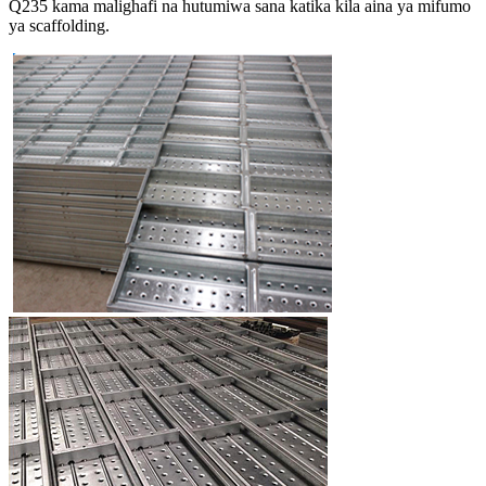
Q235 kama malighafi na hutumiwa sana katika kila aina ya mifumo
ya scaffolding.