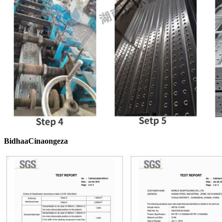
Bidhaa
C
inaongeza