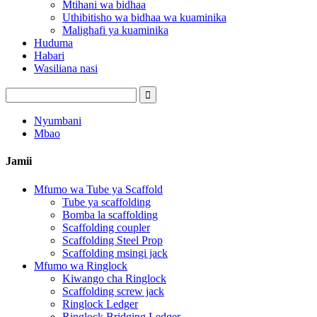
Mtihani wa bidhaa
Uthibitisho wa bidhaa wa kuaminika
Malighafi ya kuaminika
Huduma
Habari
Wasiliana nasi
Nyumbani
Mbao
Jamii
Mfumo wa Tube ya Scaffold
Tube ya scaffolding
Bomba la scaffolding
Scaffolding coupler
Scaffolding Steel Prop
Scaffolding msingi jack
Mfumo wa Ringlock
Kiwango cha Ringlock
Scaffolding screw jack
Ringlock Ledger
Ringlock Bridging Ledger