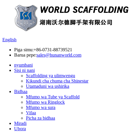
English
Piga simu:
+86-0731-88739521
Barua pepe:
sales@hunanworld.com
nyumbani
Sisi ni nani
Scaffolding ya ulimwengu
Kikundi cha chuma cha Shinestar
Utamaduni wa ushirika
Bidhaa
Mfumo wa Tube ya Scaffold
Mfumo wa Ringlock
Mfumo wa sura
Vifaa
Picha za bidhaa
Miradi
Ubora