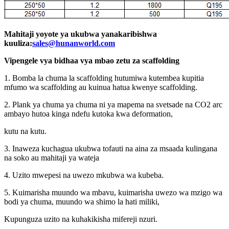
Mahitaji yoyote ya ukubwa yanakaribishwa
kuuliza:
sales@hunanworld.com
Vipengele vya bidhaa vya mbao zetu za scaffolding
1. Bomba la chuma la scaffolding hutumiwa kutembea kupitia
mfumo wa scaffolding au kuinua hatua kwenye scaffolding.
2. Plank ya chuma ya chuma ni ya mapema na svetsade na CO2 arc
ambayo hutoa kinga ndefu kutoka kwa deformation,
kutu na kutu.
3. Inaweza kuchagua ukubwa tofauti na aina za msaada kulingana
na soko au mahitaji ya wateja
4. Uzito mwepesi na uwezo mkubwa wa kubeba.
5. Kuimarisha muundo wa mbavu, kuimarisha uwezo wa mzigo wa
bodi ya chuma, muundo wa shimo la hati miliki,
Kupunguza uzito na kuhakikisha mifereji nzuri.