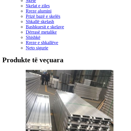
Skelë
Skelat e ziles
Rreze alumini
Prizë bazë e skelës
Shkallë skelash
Bashkuesit e skelave
Dërrasë metalike
Shishkë
Rreze e shkallëve
Neto sigurie
Produkte të veçuara