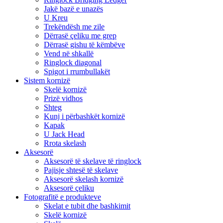
Jakë bazë e unazës
U Kreu
Trekëndësh me zile
Dërrasë çeliku me grep
Dërrasë gishu të këmbëve
Vend në shkallë
Ringlock diagonal
Spigot i rrumbullakët
Sistem kornizë
Skelë kornizë
Prizë vidhos
Shteg
Kunj i përbashkët kornizë
Kapak
U Jack Head
Rrota skelash
Aksesorë
Aksesorë të skelave të ringlock
Pajisje shtesë të skelave
Aksesorë skelash kornizë
Aksesorë çeliku
Fotografitë e produkteve
Skelat e tubit dhe bashkimit
Skelë kornizë