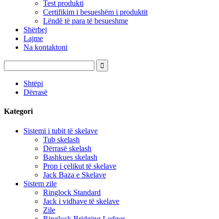
Test produkti
Certifikim i besueshëm i produktit
Lëndë të para të besueshme
Shërbej
Lajme
Na kontaktoni
Shtëpi
Dërrasë
Kategori
Sistemi i tubit të skelave
Tub skelash
Dërrasë skelash
Bashkues skelash
Prop i çelikut të skelave
Jack Baza e Skelave
Sistem zile
Ringlock Standard
Jack i vidhave të skelave
Zile
Ringlock Bridging Ledger