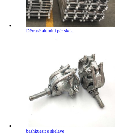
Dërrasë alumini për skela
bashkuesit e skelave