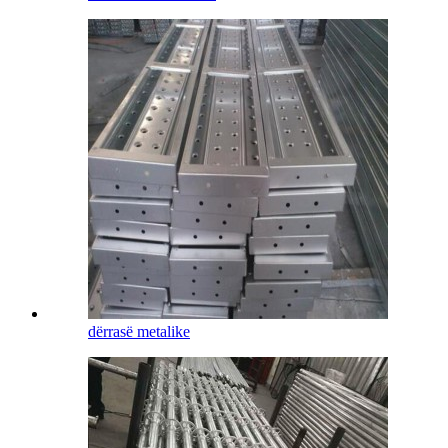
dërrasë metalike