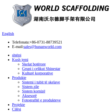
English
Telefonata:
+86-0731-88739521
E-mail:
sales@hunanworld.com
shtëpi
Kush jemi
Skelat botërore
Grupi i çelikut Shinestar
Kulturë korporative
Produkte
Sistemi i tubit të skelave
Sistem zile
Sistem kornizë
Aksesorë
Fotografitë e produkteve
Projekte
Cilësi