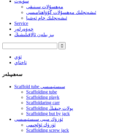
سۈپەت
مەھسۇلات سىنىقى
ئىشەنچلىك مەھسۇلات گۇۋاھنامىسى
ئىشەنچلىك خام ئەشيا
Service
خەۋەرلەر
بىز بىلەن ئالاقىلىشىڭ
ئۆي
تاختاي
سەھىپىلەر
Scaffold tube سىستېمىسى
Scaffolding tube
Scaffolding playk
Scaffoldaring carr
Scaffolding پولات چىقىڭ
Scaffolding but by jack
ئۈزۈك مېيى سىستېمىسى
ئۈزۈك ئۆلچىمى
Scaffolding screw jack