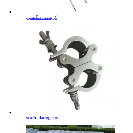
كرېست تىگىشى
scaffoldaring carr