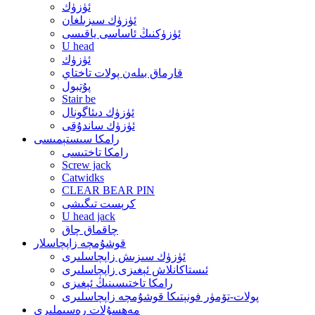
ئۈزۈك
ئۈزۈك سىزىلغان
ئۈزۈكنىڭ ئاساسى ياقىسى
U head
ئۈزۈك
قارماق بىلەن پولات تاختاي
پۇتبول
Stair be
ئۈزۈك دىئاگونال
ئۈزۈك ساندۇقى
رامكا سىستېمىسى
رامكا تاختىسى
Screw jack
Catwidks
CLEAR BEAR PIN
كرېست تىگىشى
U head jack
چاقماق چاق
قوشۇمچە زاپچاسلار
ئۈزۈك سىزىش زاپچاسلىرى
ئىستاكانلاش ئېغىزى زاپچاسلىرى
رامكا تاختىسىنىڭ ئېغىزى
پولات-تۆمۈر فونېتىكا قوشۇمچە زاپچاسلىرى
مەھسۇلات رەسىملىرى