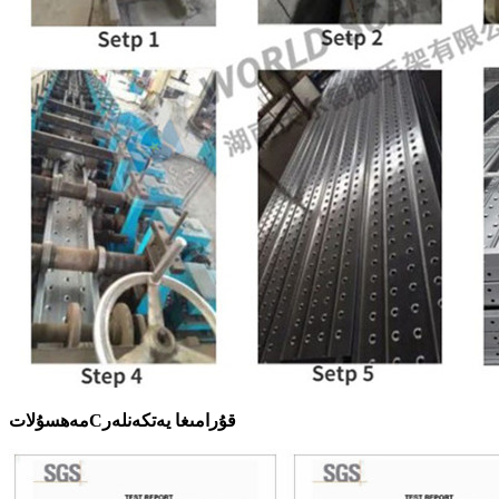
قۇرامىغا يەتكەنلەر
C
مەھسۇلات