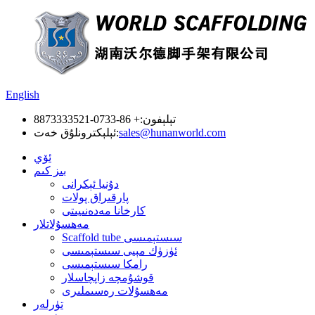
English
تېلېفون:
+ 86-0733-8873333521
sales@hunanworld.com
ئېلېكترونلۇق خەت:
ئۆي
بىز كىم
دۇنيا ئېكرانى
پارقىراق پولات
كارخانا مەدەنىيىتى
مەھسۇلاتلار
Scaffold tube سىستېمىسى
ئۈزۈك مېيى سىستېمىسى
رامكا سىستېمىسى
قوشۇمچە زاپچاسلار
مەھسۇلات رەسىملىرى
تۈرلەر