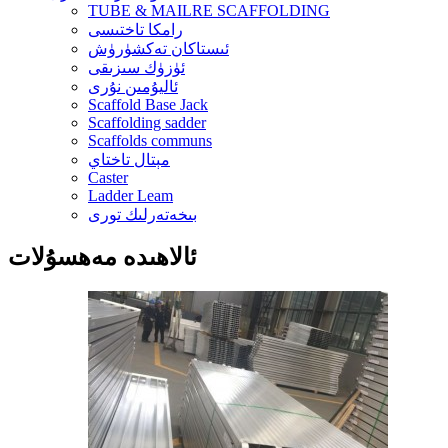
TUBE & MAILRE SCAFFOLDING
رامكا تاختىسى
ئىستاكان تەكشۈرۈش
ئۈزۈك سىزىقى
ئاليۇمىن نۇرى
Scaffold Base Jack
Scaffolding sadder
Scaffolds communs
مېتال تاختاي
Caster
Ladder Leam
بىخەتەرلىك تورى
ئالاھىدە مەھسۇلات