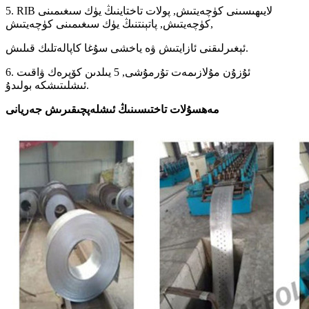
5. RIB لايىھىسىنى كۈچەيتىش, پولات تاختاينىڭ يۈك سىغىمىنى
كۈچەيتىش, پاتېنتنىڭ يۈك سىغىمىنى كۈچەيتىش,
ئېغىرلىقنى ئازايتىش ۋە ياخشى سۇغا كاپالەتلىك قىلىش.
6. ئۇزۇن مۇلازىمەت تۇرمۇشى, 5 يىلدىن كۆپرەك ۋاقىت
ئىشلىتىشكە بولىدۇ.
مەھسۇلات تاختىسىنىڭ ئىشلەپچىقىرىش جەريانى