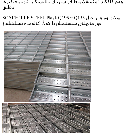
ھەم گاڭگىد ۋە ئېنىقلانمىغانلار سىزنىڭ تاللىسىڭىز, ئېھتىياجىڭىزغا
باغلىق.
SCAFFOLLE STEEL Playk Q195 ~ Q135 پولات ۋە ھەر خىل
قورقۇنچلۇق سىستېمىلاردا كەڭ كۆلەمدە ئىشلىتىلىدۇ.