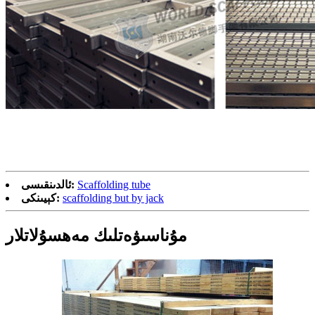
Scaffolding tube
ئالدىنقىسى:
scaffolding but by jack
كېيىنكى:
مۇناسىۋەتلىك مەھسۇلاتلار