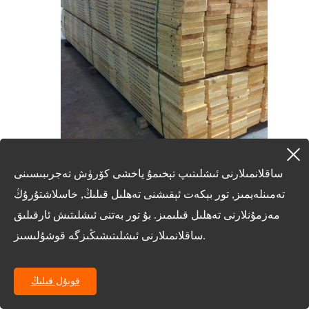
ساقلانمىلارنى ئىشلىتىپ تېخىمۇ ياخشى كۆرۈش تەجرىبىسىنى
ScaflowDing ياغاچ تاختاي
تەمىنلەيمىز, تور بېكەت ئېقىشنى تەھلىل قىلىڭ, خاسلاشتۇرۇڭ
مەزمۇنلارنى تەھلىل قىلىمىز. بۇ تور بەتنى ئىشلىتىش ئارقىلىق
ساقلانمىلارنى ئىشلىتىشىڭىزگە قوشۇلىسىز.
قوبۇل قىلىڭ