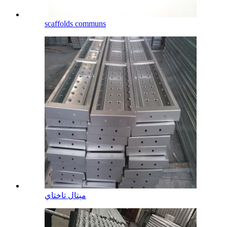
scaffolds communs
مېتال تاختاي