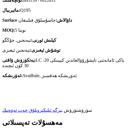
Bs1139 / en12811
ئۆلچەملىك:
Q195
ماتېرىيال:
Surface داۋالاش:
جاسۇسلۇق قىلىنغان
5 توننا
MOQ:
كېلىش ئورنى:
تيەنجىن, جۇڭگو
توشۇش ئېغىزى:
تيەنجىن ئېغىزى
LC ياكى ئامانەتنى تاپشۇرۇۋالغاندىن كېيىنكى 20-
يەتكۈزۈش ۋاقتى:
30 كۈن ئىچىدە
Availbale, ئەۋرىشكە ھەقسىز
ئەۋرىشكە:
سۈرۈشتۈرۈش
بىزگە ئېلېكترونلۇق خەت ئەۋەتىڭ
مەھسۇلات تەپسىلاتى