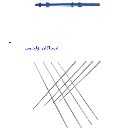
ئىستاكان ئۆلچىمى