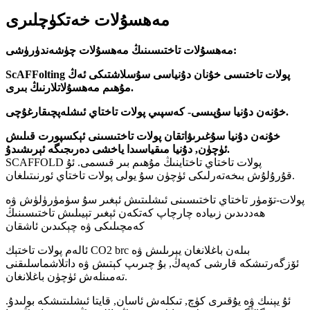
مەھسۇلات خەتكۈچلىرى
مەھسۇلات تاختىسىنىڭ مەھسۇلات چۈشەندۈرۈشى:
ScAFFolting پولات تاختىسى خۇنان دۇنياسى سۇسلاشتىكى ئەڭ
مۇھىم مەھسۇلاتلارنىڭ بىرى.
خۇنەن دۇنيا سۇپىسى- كەسپىي پولات تاختاي ئىشلەپچىقارغۇچى.
خۇنەن دۇنيا سۇغىرىۋاتقان پولات تاختىسىنى ئېكسپورت قىلىش
ئۈچۈن, دۇنيا مىقياسىدا ياخشى دەرىجىگە ئېرىشىدۇ.
SCAFFOLD پولات تاختاي تاختاينىڭ مۇھىم بىر قىسمى. ئۇ
قۇرۇلۇش بىخەتەرلىكى ئۈچۈن سۇ يولى پولات تاختاي ئورنىتىلغان.
پولات-تۆمۈر تاختاي تاختىسىنى ئىشلىتىش ئېغىر سۇ سۈمۈرۈلۈش ۋە
ھەددىدىن زىيادە چارچاپ كەتكەن ئېغىر تېيىلىش تاختىسىنىڭ
كەمچىلىكى ۋە چېكىدىن ئاشقان
ئالەم پولات تاختېك CO2 brc بىلەن باغلانغان يېرىلىش ۋە
ئۆزگەرتىشكە قارشى كەپەڭ, بۇ چىرىپ كېتىش ۋە داتلاشماسلىقنى
تەمىنلەش ئۈچۈن باغلانغان.
ئۇ يېنىك ۋە يۇقىرى كۈچ, تىكلەش ئاسان, قايتا ئىشلىتىشكە بولىدۇ.