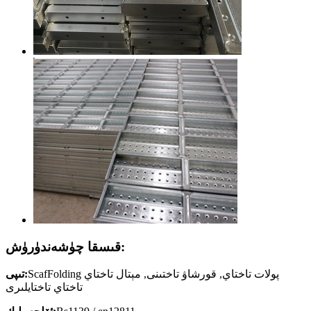
قىسقا چۈشەندۈرۈش:
ScafFolding پولات تاختاي, قورشاۋ تاختىنى, مېتال تاختاي
تىپى:
تاختاي تاختايلىرى