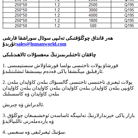
ھەر قانداق چوڭلۇقتىكى تەلىپى سوئال سوراشقا قارشى
sales@hunanworld.com
تۇرىدۇ:
چاققان تاختىلىرىمىزنىڭ مەھسۇلات ئالاھىدىلىكى
1. قورشاۋ پولات تاختىسى بولسا قورشاۋلاش سىستېمىسى
ئارقىلىق مېڭىشقا ياكى قەدەم بېسىشقا ئىشلىتىلىدۇ.
2. پولات ئېغىزى تاختىسى تاختىسى گالسىۋاك بىلەن كاۋاپدان بىلەن
كاۋىپى بىلەن كاۋاپدان بىلەن كاۋاپدان بىلەن كاۋاپدان بىلەن كاۋاپدان
بىلەن كاۋاپدان ۋە كاسسىلىك
ئالدىراش ۋە چىرىش.
3. بازار ياكى خېرىدارلارنىڭ تەلىپىگە ئاساسەن ئوخشىمىغان چوڭلۇق
ۋە ياردەملەرنى تاللىيالايدۇ
4. سۇنىڭ ئېغىرلىقى ۋە سىغىمى.