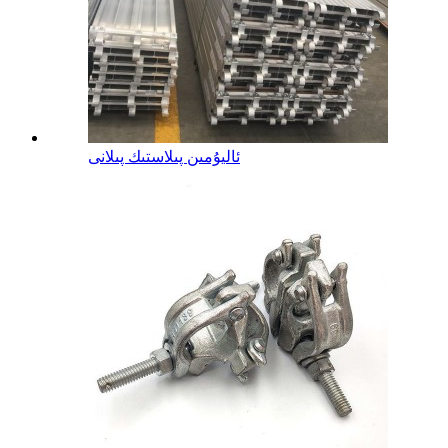
ئاليۇمىن پىلاستىك پىلانى