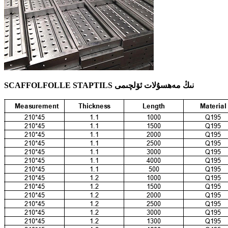
SCAFFOLFOLLE STAPTILS نىڭ مەھسۇلات ئۆلچىمى