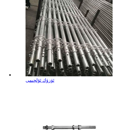
ئۈزۈك ئۆلچىمى