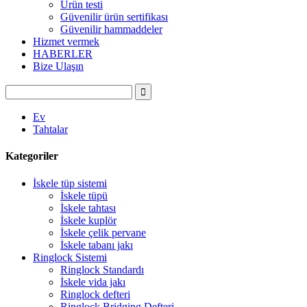
Ürün testi
Güvenilir ürün sertifikası
Güvenilir hammaddeler
Hizmet vermek
HABERLER
Bize Ulaşın
Ev
Tahtalar
Kategoriler
İskele tüp sistemi
İskele tüpü
İskele tahtası
İskele kuplör
İskele çelik pervane
İskele tabanı jakı
Ringlock Sistemi
Ringlock Standardı
İskele vida jakı
Ringlock defteri
Ringlock Bridging Defteri