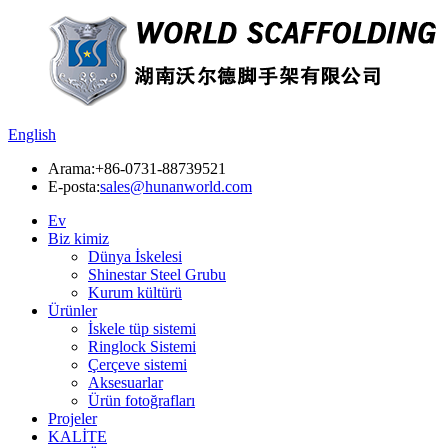
English
Arama:
+86-0731-88739521
E-posta:
sales@hunanworld.com
Ev
Biz kimiz
Dünya İskelesi
Shinestar Steel Grubu
Kurum kültürü
Ürünler
İskele tüp sistemi
Ringlock Sistemi
Çerçeve sistemi
Aksesuarlar
Ürün fotoğrafları
Projeler
KALİTE