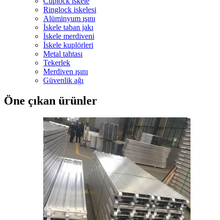
Cuplock iskele
Ringlock iskelesi
Alüminyum ışını
İskele taban jakı
İskele merdiveni
İskele kuplörleri
Metal tahtası
Tekerlek
Merdiven ışını
Güvenlik ağı
Öne çıkan ürünler