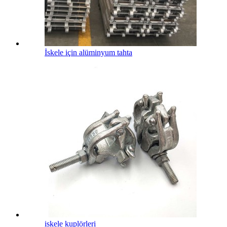
İskele için alüminyum tahta
iskele kuplörleri