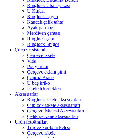
Ringlock taban yakası
U Kafası
Ringlock üçgen
Kancalı çelik tahta
Ayak parmağı
Merdiven çantası
Ringlock çapı
Ringlock Spigot
Çerçeve sistemi
Çerçeve iskele
Vida
Podyumlar
Çerçeve eklem pimi
Çapraz Brace
U baş kriko
İskele tekerlekleri
Aksesuarlar
Ringlock iskele aksesuarları
Cuplock iskele aksesuarları
Çerçeve İskelesi Aksesuarları
Çelik pervane aksesuarları
Ürün fotoğrafları
Tüp ve kuplör iskelesi
Çerçeve iskele