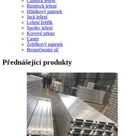
Cuplock lešení
Ringlock lešení
Hliníkový paprsek
Jack lešení
Lešení žebřík
Spojky lešení
Kovové prkno
Caster
Žebříkový paprsek
Bezpečnostní síť
Přednášející produkty