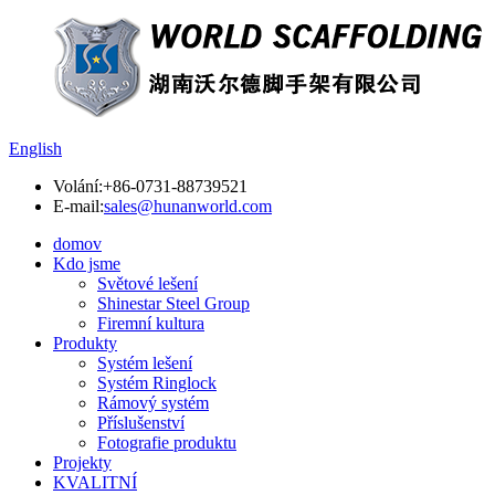
English
Volání:
+86-0731-88739521
E-mail:
sales@hunanworld.com
domov
Kdo jsme
Světové lešení
Shinestar Steel Group
Firemní kultura
Produkty
Systém lešení
Systém Ringlock
Rámový systém
Příslušenství
Fotografie produktu
Projekty
KVALITNÍ