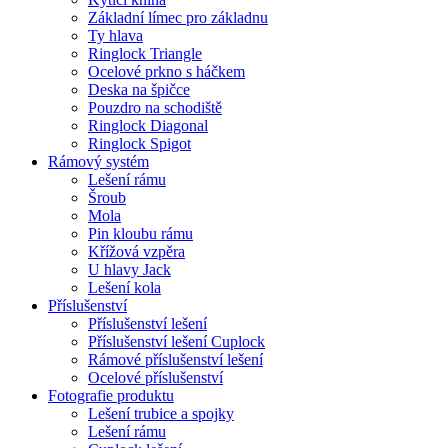
Základní límec pro základnu
Ty hlava
Ringlock Triangle
Ocelové prkno s háčkem
Deska na špičce
Pouzdro na schodiště
Ringlock Diagonal
Ringlock Spigot
Rámový systém
Lešení rámu
Šroub
Mola
Pin kloubu rámu
Křížová vzpěra
U hlavy Jack
Lešení kola
Příslušenství
Příslušenství lešení
Příslušenství lešení Cuplock
Rámové příslušenství lešení
Ocelové příslušenství
Fotografie produktu
Lešení trubice a spojky
Lešení rámu