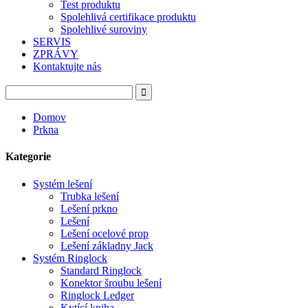
Test produktu
Spolehlivá certifikace produktu
Spolehlivé suroviny
SERVIS
ZPRÁVY
Kontaktujte nás
Domov
Prkna
Kategorie
Systém lešení
Trubka lešení
Lešení prkno
Lešení
Lešení ocelové prop
Lešení základny Jack
Systém Ringlock
Standard Ringlock
Konektor šroubu lešení
Ringlock Ledger
Kytící kniha