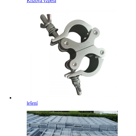
Křížová vzpěra
lešení