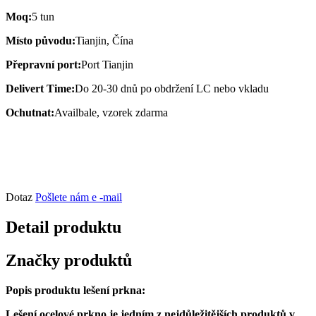
Moq:
5 tun
Místo původu:
Tianjin, Čína
Přepravní port:
Port Tianjin
Delivert Time:
Do 20-30 dnů po obdržení LC nebo vkladu
Ochutnat:
Availbale, vzorek zdarma
Dotaz
Pošlete nám e -mail
Detail produktu
Značky produktů
Popis produktu lešení prkna:
Lešení ocelové prkno je jedním z nejdůležitějších produktů v