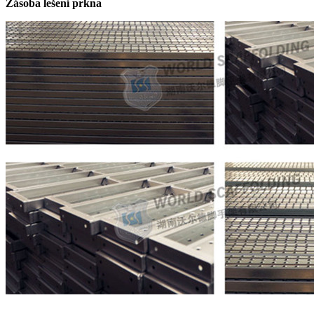
Zásoba lešení prkna