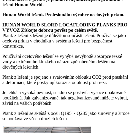
lešení Hunan World.
Hunan World lešení- Profesionální výrobce ocelových prkno.
HUNAN WORLD SLORD LOCAFLODING PLANKS PRO
VÝVOZ Získejte dobrou pověst po celém světě.
Plank z lešení z lešení je důležitou součástí lešení. Používá se jako
ocelová prkna v chodníku v systému lešení pro bezpečnost
konstrukce.
Používání ocelového lešení se vyhýbá nevýhodě absorpce těžké
vody a extrémního kluzkého nárazu způsobeného deštěm na
dřevěných lešeních.
Plank z lešení je spojeno s svařováním oblouku CO2 proti praskání
a deformaci, které poskytují korozi a odolnost proti rezi.
Je lehká a vysoká pevnost, snadno se postaví a vysoce opakovaně
použitelná. Jak galvanizované, tak negalvanizované můžete vybrat,
závisí na vašich potřebách.
Plank z lešení se skládá z oceli Q195 ~ Q235 jako suroviny a široce
se používá ve všech druzích lešení.