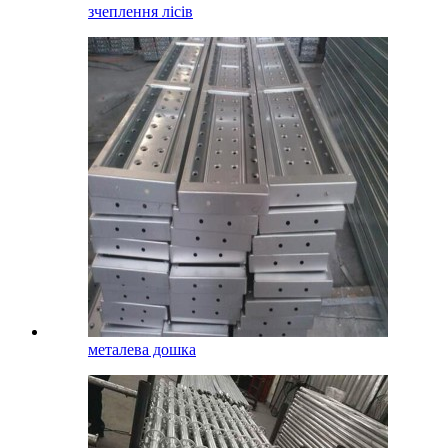
зчеплення лісів
металева дошка