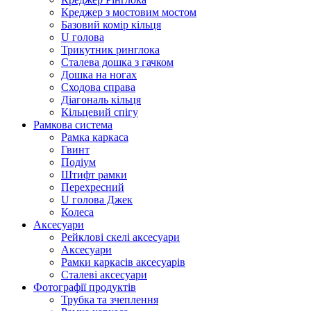
Креджер з мостовим мостом
Базовий комір кільця
U голова
Трикутник ринглока
Сталева дошка з гачком
Дошка на ногах
Сходова справа
Діагональ кільця
Кільцевий спігу
Рамкова система
Рамка каркаса
Гвинт
Подіум
Штифт рамки
Перехресний
U голова Джек
Колеса
Аксесуари
Рейклові скелі аксесуари
Аксесуари
Рамки каркасів аксесуарів
Сталеві аксесуари
Фотографії продуктів
Трубка та зчеплення