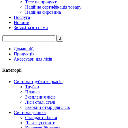
Тест на продукт
Надійна сертифікація товару
Надійна сировина
Послуга
Новини
Зв’яжіться з нами
Домашній
Продукція
Аксесуари для лісів
Категорії
Система трубки каркасів
Трубка
Планка
Зчеплення лісів
Ліси сталі сталі
Базовий отвір для лісів
Система дзвінка
Стандарт кільця
Ліси, що гвинт
Креджер Рінглока