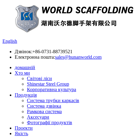
English
Дзвінок:
+86-0731-88739521
Електронна пошта:
sales@hunanworld.com
домашній
Хто ми
Світові ліси
Shinestar Steel Group
Корпоративна культура
Продукція
Система трубки каркасів
Система дзвінка
Рамкова система
Аксесуари
Фотографії продуктів
Проекти
Якість