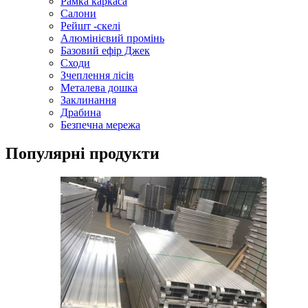
Рамка каркаса
Салони
Рейшт -скелі
Алюмінієвий промінь
Базовий ефір Джек
Сходи
Зчеплення лісів
Металева дошка
Заклинання
Драбина
Безпечна мережа
Популярні продукти