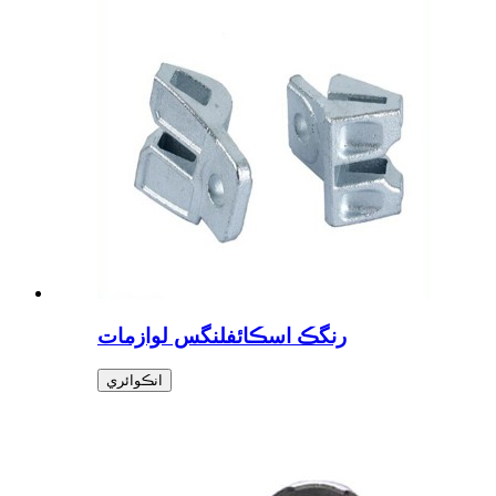
رنگڪ اسڪائفلنگس لوازمات
انڪوائري