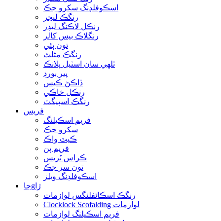
اسڪوفلڊنگ سکرو جڪ
رنگڪ ليجر
رنڪل لاڪنگ ليڊر
رنگلاڪ بيس کالر
تون ٻئي
رنگڪ مثلث
ٿلهي سان اسٽيل پلانڪ
پير بورڊ
ڏاڪڻ ڪيس
رنڪل خاڪي
رنگڪ اسپيگٽ
فريس
فريم اسڪيلنگ
سکرو جڪ
ڪيٽ واڪ
فريم پن
ڪراس ٽريس
تون سر جڪ
اسڪوفلڊنگ ويلز
جاgڙا
رنگڪ اسڪائفلنگس لوازمات
Clocklock Scofalding لوازمات
فريم اسڪيلنگ لوازمات