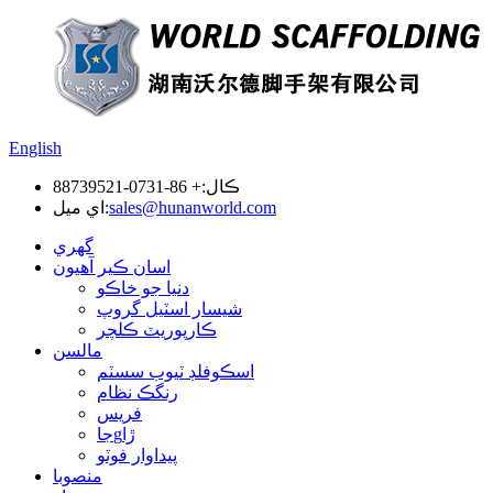
English
ڪال:
+ 86-0731-88739521
sales@hunanworld.com
اي ميل:
گهري
اسان ڪير آهيون
دنيا جو خاڪو
شيسار اسٽيل گروپ
ڪارپوريٽ ڪلچر
مالسن
اسڪوفلڊ ٽيوب سسٽم
رنگڪ نظام
فريس
جاgڙا
پيداوار فوٽو
منصوبا