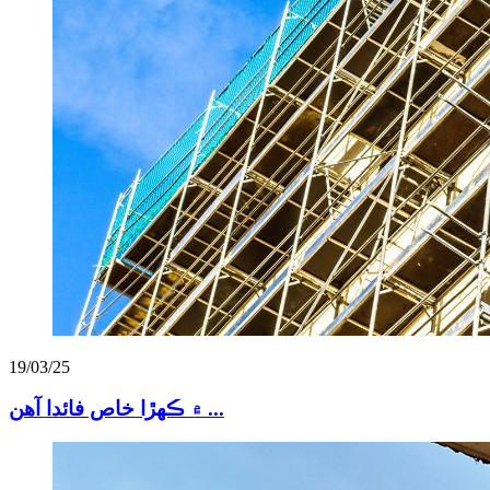
19/03/25
۾ ڪهڙا خاص فائدا آهن ...