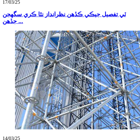
17/03/25
ٽي تفصيل جيڪي ڪڏهن نظرانداز نٿا ڪري سگهجن
جڏهن ...
14/03/25