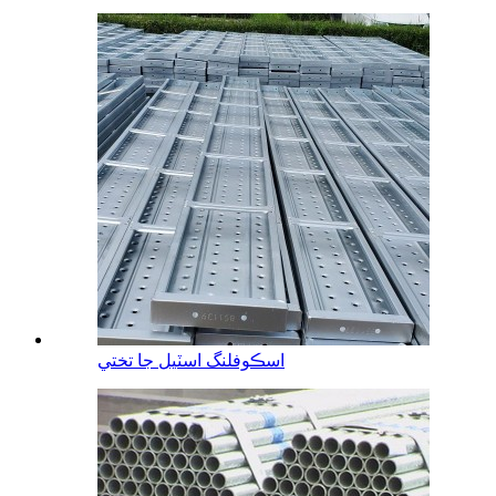
اسڪوفلنگ اسٽيل جا تختي