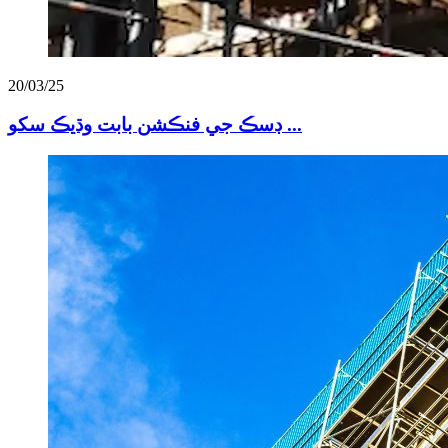
20/03/25
ڊسڪ جي فنڪشن بابت وڌيڪ سکو ...