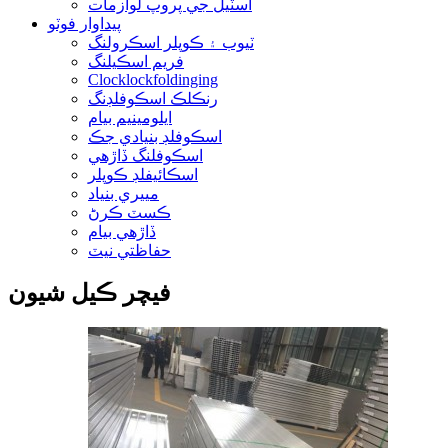
اسٽيل جي پروپ لوازمات
پيداوار فوٽو
ٽيوب ۽ ڪوپلر اسڪرولنگ
فريم اسڪيلنگ
Clocklockfoldinging
رنڪلڪ اسڪوفلڊنگ
ايلومينيم بيام
اسڪوفلڊ بنيادي جڪ
اسڪوفلنگ ڏاڙهي
اسڪائيفلڊ ڪوپلر
مييري بنياد
ڪسٽ ڪرڻ
ڏاڙهي بيام
حفاظتي نيٽ
فيچر ڪيل شيون