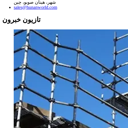
شهر، هينان صوبو، چين
sales@hunanworld.com
تازيون خبرون