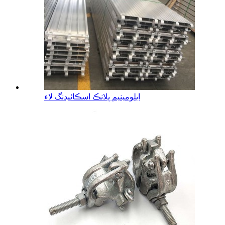
ايلومينيم پلانڪ اسڪائيڊنگ لاء