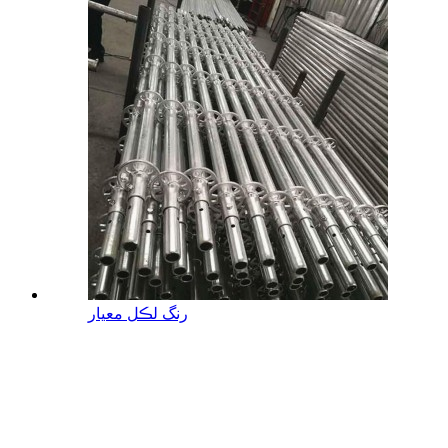
رنگ لڪل معيار