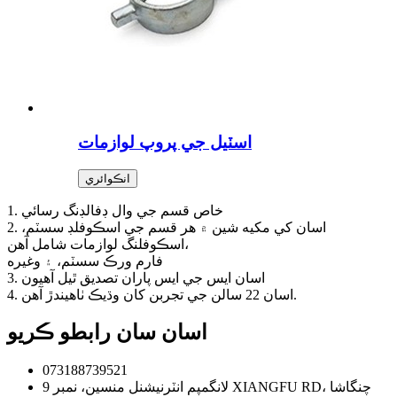
اسٽيل جي پروپ لوازمات
انڪوائري
1. خاص قسم جي وال ڊفالڊنگ رسائي
2. اسان کي مکيه شين ۾ هر قسم جي اسڪوفلڊ سسٽم،
اسڪوفلنگ لوازمات شامل آهن،
فارم ورڪ سسٽم، ۽ وغيره
3. اسان ايس جي ايس پاران تصديق ٿيل آهيون
4. اسان 22 سالن جي تجربن کان وڌيڪ ٺاهيندڙ آهن.
اسان سان رابطو ڪريو
073188739521
لانگمپم انٽرنيشنل منسين، نمبر 9 XIANGFU RD، چنگاشا