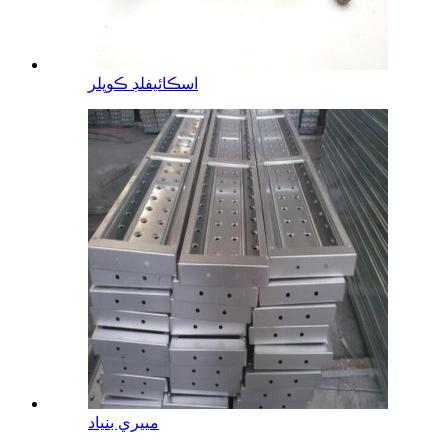
اسڪائيفلڊ ڪوپلر
مييري بنياد