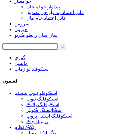
جو معيار
پيداوار جو امتحان
قابل اعتماد پيداوار جي تصديق
قابل اعتماد خام مال
سروس
خبرون
اسان سان رابطو ڪريو
گهري
مالسن
اسڪوفلڊ لوازمات
قسمون
اسڪوفلڊ ٽيوب سسٽم
اسڪوفلنگ ٽيوب
اسڪوفلنگ پلانڪ
اسڪائيفلنگ ڪوپلر
اسڪوفلنگ اسٽيل پروپ
بي بنياد جڪ
رنگڪ نظام
رنگ لڪل معيار