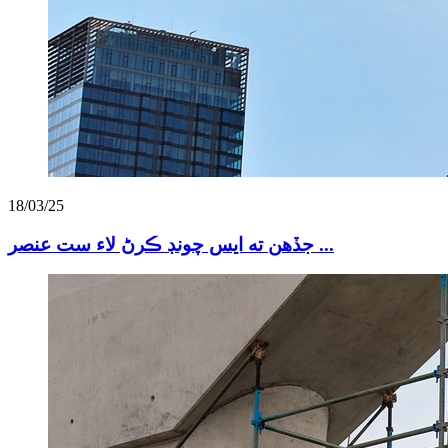
18/03/25
جڏهن ته ايس چونڊ ڪرڻ لاء ست عنصر ...