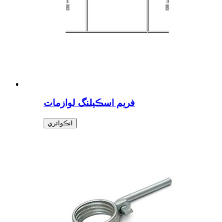
فريم اسڪيلنگ لوازمات
انڪوائري