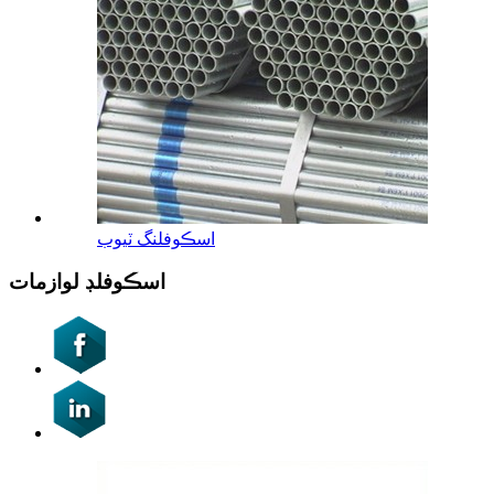
اسڪوفلنگ ٽيوب
اسڪوفلڊ لوازمات