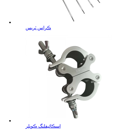
ڪراس ٽريس
اسڪائيفلنگ ڪوپلر