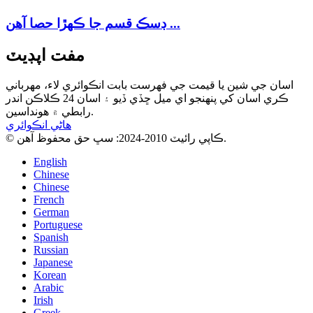
ڊسڪ قسم جا ڪهڙا حصا آهن ...
مفت اپڊيٽ
اسان جي شين يا قيمت جي فهرست بابت انڪوائري لاء، مهرباني
ڪري اسان کي پنهنجو اي ميل ڇڏي ڏيو ۽ اسان 24 ڪلاڪن اندر
رابطي ۾ هونداسين.
هاڻي انڪوائري
© ڪاپي رائيٽ 2010-2024: سڀ حق محفوظ آهن.
English
Chinese
Chinese
French
German
Portuguese
Spanish
Russian
Japanese
Korean
Arabic
Irish
Greek