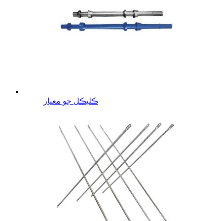
ڪليڪل جو معيار