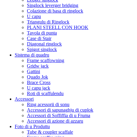
Singlock leverger bridging
Colazione di basa di ringlock
U capu
Triangulu di Ringlock
PLANI STEELL CON HOOK
Tavola di punta
Case di Stair
Diagonal ringlock
Spigot singlock
Sistema di quadru
Frame scaffowning
Gridw jack
Gattini
Quado Jok
Brace Cross
U capu jack
Roti di scaffulendu
Accessori
Ring acessorii di sonu
Accessori di sapunaghju di cuplok
Accessori di Soffiffia di u Fruma
Accessori di azione di azzaru
Foto di u Produttu
Tube & coupler scaffale