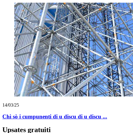
14/03/25
Chì sò i cumpunenti di u discu di u discu ...
Upsates gratuiti