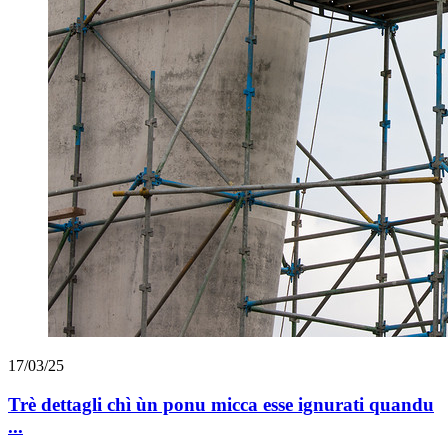
17/03/25
Trè dettagli chì ùn ponu micca esse ignurati quandu
...