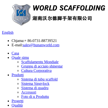
English
Chjama:
+ 86-0731-88739521
E-mail:
sales@hunanworld.com
Casa
Quale simu
Scaffulamentu Mondiale
Gruppu di acciaio shinestar
Cultura Corporativa
Prudutti
Sistema di tubu scaffold
Sistema Singylock
Sistema di quadru
Accessori
Foto di u Produttu
Progetti
Qualità