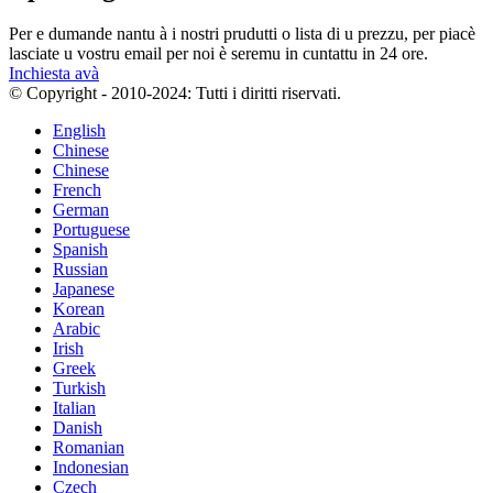
Per e dumande nantu à i nostri prudutti o lista di u prezzu, per piacè
lasciate u vostru email per noi è seremu in cuntattu in 24 ore.
Inchiesta avà
© Copyright - 2010-2024: Tutti i diritti riservati.
English
Chinese
Chinese
French
German
Portuguese
Spanish
Russian
Japanese
Korean
Arabic
Irish
Greek
Turkish
Italian
Danish
Romanian
Indonesian
Czech