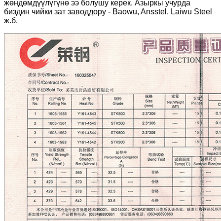
жөндөмдүүлүгүнө ээ болушу керек. Азыркы учурда
биздин чийки зат заводдору - Baowu, Ansstel, Laiwu Steel
ж.б.