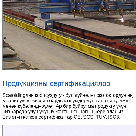
Продукцияны сертификациялоо
Scafoldingдин коопсуздугу - бул дүйнөлүк скотоктордун эң
маанилүүсү. Биздин бардык өнүмдөрдүн сапаты тутуму
менен күбөлөндүрүлөт. Ар бир буйрутма продукту үчүн
биз кардар үчүн үчүнчү жактын сынагын бере алабыз.
Биз өтүп кеткен сертификаттар CE, SGS, TUV, ISO3.