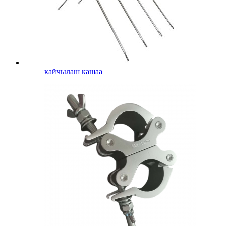
кайчылаш кашаа