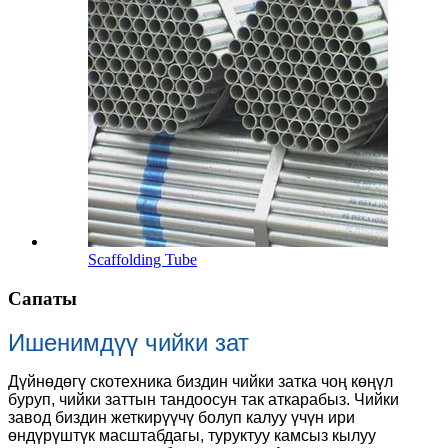
Scaffolding Tube
Сапаты
Ишенимдүү чийки зат
Дүйнөдөгү скотехника биздин чийки затка чоң көңүл
буруп, чийки заттын тандоосун так аткарабыз. Чийки
завод биздин жеткирүүчү болуп калуу үчүн ири
өндүрүштүк масштабдагы, туруктуу камсыз кылуу