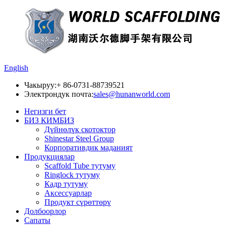
English
Чакыруу:
+ 86-0731-88739521
Электрондук почта:
sales@hunanworld.com
Негизги бет
БИЗ КИМБИЗ
Дүйнөлүк скотоктор
Shinestar Steel Group
Корпоративдик маданият
Продукциялар
Scaffold Tube тутуму
Ringlock тутуму
Кадр тутуму
Аксессуарлар
Продукт сүрөттөрү
Долбоорлор
Сапаты