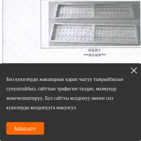
Биз кукилерди жакшыраак карап чыгуу тажрыйбасын
сунуштайбыз, сайттын трафигин талдап, мазмунду
жекечелештирүү. Бул сайтты колдонуу менен сиз
кукилерди колдонууга макулсуз.
Кабыл алуу