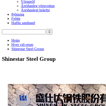
Vörupróf
Áreiðanleg vöruvottun
Áreiðanlegt hráefni
Þjónusta
Fréttir
Hafðu samband
Heim
Hver við erum
Shinestar Steel Group
Shinestar Steel Group