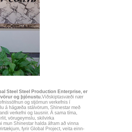
al Steel Steel Production Enterprise, er
lvörur og þjónustu.
Viðskiptasvæði nær
efnissöfnun og stjórnun verkefnis í
slu á hágæða stálvörum, Shinestar með
nandi verkefni og lausnir. Á sama tíma,
lit, vörugeymslu, skilvirka
inni mun Shinestar halda áfram að vinna
rtækjum, fyrir Global Project, veita einn-