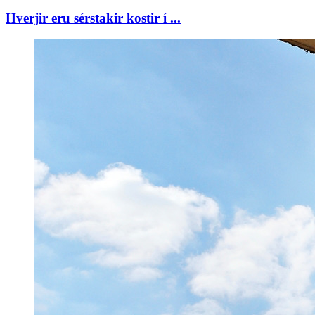
Hverjir eru sérstakir kostir í ...