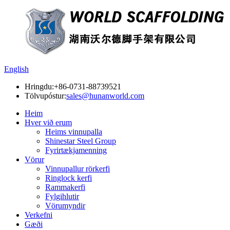
English
Hringdu:
+86-0731-88739521
Tölvupóstur:
sales@hunanworld.com
Heim
Hver við erum
Heims vinnupalla
Shinestar Steel Group
Fyrirtækjamenning
Vörur
Vinnupallur rörkerfi
Ringlock kerfi
Rammakerfi
Fylgihlutir
Vörumyndir
Verkefni
Gæði