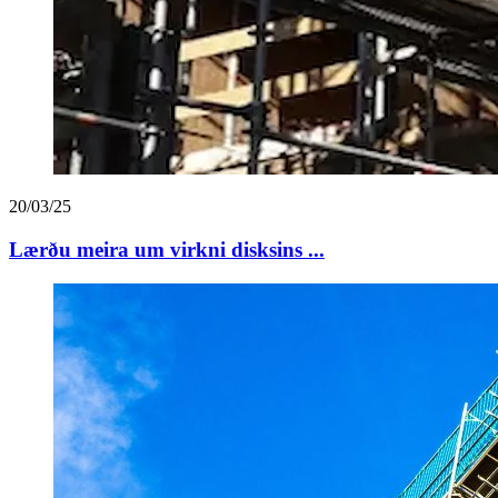
20/03/25
Lærðu meira um virkni disksins ...