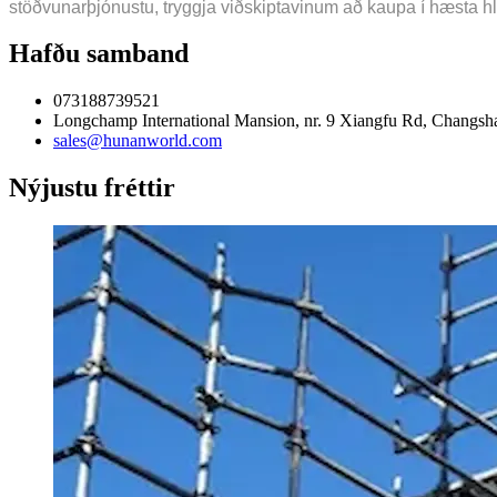
stöðvunarþjónustu, tryggja viðskiptavinum að kaupa í hæsta hlut
Hafðu samband
073188739521
Longchamp International Mansion, nr. 9 Xiangfu Rd, Changsh
sales@hunanworld.com
Nýjustu fréttir