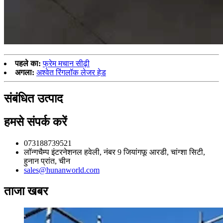
पहले का:
फ्रेम मचान सीढ़ी
अगला:
अश्वेत रिंगलॉक लेजर हेड
संबंधित उत्पाद
हमसे संपर्क करें
073188739521
लॉन्गचैम्प इंटरनेशनल हवेली, नंबर 9 जियांगफू आरडी, चांग्शा सिटी,
हुनान प्रांत, चीन
sales@hunanworld.com
ताजा खबर