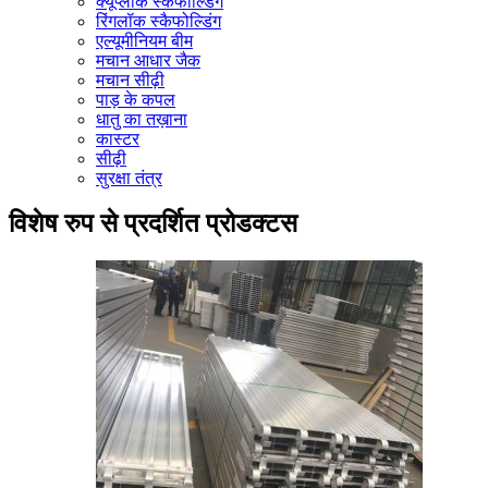
क्यूप्लॉक स्कैफोल्डिंग
रिंगलॉक स्कैफोल्डिंग
एल्यूमीनियम बीम
मचान आधार जैक
मचान सीढ़ी
पाड़ के कपल
धातु का तख़ाना
कास्टर
सीढ़ी
सुरक्षा तंत्र
विशेष रुप से प्रदर्शित प्रोडक्टस