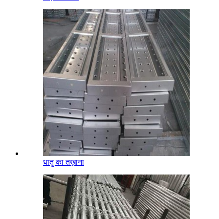
धातु का तख़ाना