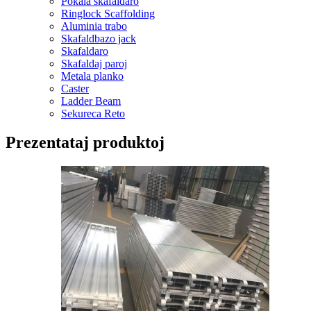
Pokala skafaldaro
Ringlock Scaffolding
Aluminia trabo
Skafaldbazo jack
Skafaldaro
Skafaldaj paroj
Metala planko
Caster
Ladder Beam
Sekureca Reto
Prezentataj produktoj