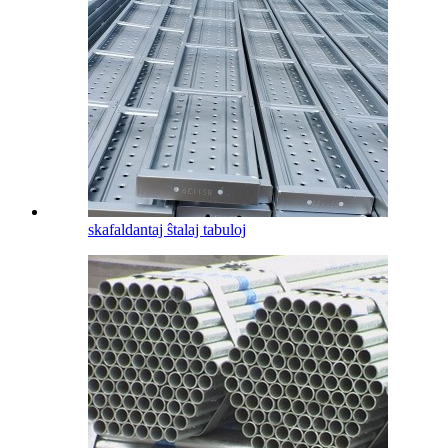
skafaldantaj ŝtalaj tabuloj