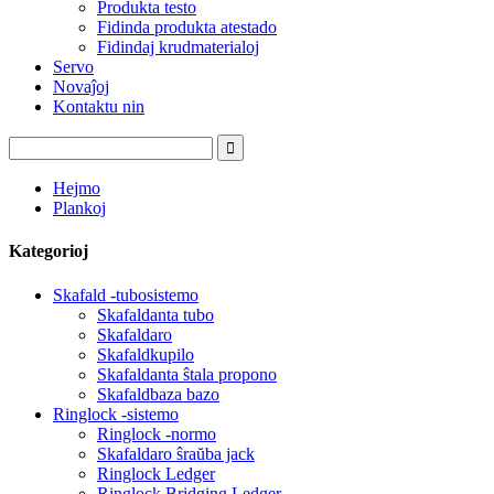
Produkta testo
Fidinda produkta atestado
Fidindaj krudmaterialoj
Servo
Novaĵoj
Kontaktu nin
Hejmo
Plankoj
Kategorioj
Skafald -tubosistemo
Skafaldanta tubo
Skafaldaro
Skafaldkupilo
Skafaldanta ŝtala propono
Skafaldbaza bazo
Ringlock -sistemo
Ringlock -normo
Skafaldaro ŝraŭba jack
Ringlock Ledger
Ringlock Bridging Ledger