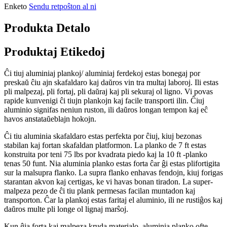
Enketo
Sendu retpoŝton al ni
Produkta Detalo
Produktaj Etikedoj
Ĉi tiuj aluminiaj plankoj/ aluminiaj ferdekoj estas bonegaj por
preskaŭ ĉiu ajn skafaldaro kaj daŭros vin tra multaj laboroj. Ili estas
pli malpezaj, pli fortaj, pli daŭraj kaj pli sekuraj ol ligno. Vi povas
rapide kunvenigi ĉi tiujn plankojn kaj facile transporti ilin. Ĉiuj
aluminio signifas neniun ruston, ili daŭros longan tempon kaj eĉ
havos anstataŭeblajn hokojn.
Ĉi tiu aluminia skafaldaro estas perfekta por ĉiuj, kiuj bezonas
stabilan kaj fortan skafaldan platformon. La planko de 7 ft estas
konstruita por teni 75 lbs por kvadrata piedo kaj la 10 ft -planko
tenas 50 funt. Nia aluminia planko estas forta ĉar ĝi estas plifortigita
sur la malsupra flanko. La supra flanko enhavas fendojn, kiuj forigas
starantan akvon kaj certigas, ke vi havas bonan tiradon. La super-
malpeza pezo de ĉi tiu plank permesas facilan muntadon kaj
transporton. Ĉar la plankoj estas faritaj el aluminio, ili ne rustiĝos kaj
daŭros multe pli longe ol lignaj marŝoj.
Kun ĝia forta kaj malpeza kruda materialo, aluminia planko ofte