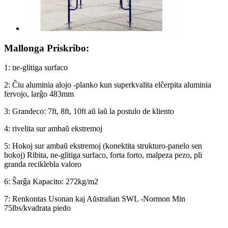
Mallonga Priskribo:
1: ne-glitiga surfaco
2: Ĉiu aluminia alojo -planko kun superkvalita elĉerpita aluminia
fervojo, larĝo 483mm
3: Grandeco: 7ft, 8ft, 10ft aŭ laŭ la postulo de kliento
4: rivelita sur ambaŭ ekstremoj
5: Hokoj sur ambaŭ ekstremoj (konektita strukturo-panelo sen
hokoj) Ribita, ne-glitiga surfaco, forta forto, malpeza pezo, pli
granda reciklebla valoro
6: Ŝarĝa Kapacito: 272kg/m2
7: Renkontas Usonan kaj Aŭstralian SWL -Normon Min
75lbs/kvadrata piedo