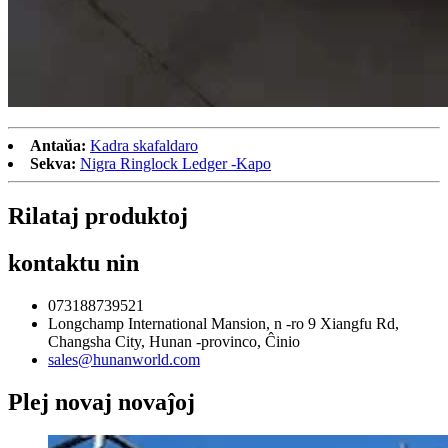
Antaŭa:
Kadra skafaldaro
Sekva:
Nigra Ringlock Ledger -Kapo
Rilataj produktoj
kontaktu nin
073188739521
Longchamp International Mansion, n -ro 9 Xiangfu Rd,
Changsha City, Hunan -provinco, Ĉinio
sales@hunanworld.com
Plej novaj novaĵoj