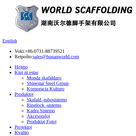
English
Voki:
+86-0731-88739521
Retpoŝto:
sales@hunanworld.com
Hejmo
Kiuj ni estas
Monda skafaldaro
Shinestar Steel Group
Korporacia Kulturo
Produktoj
Skafald -tubosistemo
Ringlock -sistemo
Kadra Sistemo
Akcesoraĵoj
Produktaj Fotoj
Projektoj
Kvalito