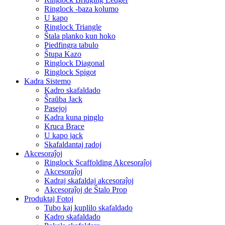
Ringlock -baza kolumo
U kapo
Ringlock Triangle
Ŝtala planko kun hoko
Piedfingra tabulo
Ŝtupa Kazo
Ringlock Diagonal
Ringlock Spigot
Kadra Sistemo
Kadro skafaldado
Ŝraŭba Jack
Pasejoj
Kadra kuna pinglo
Kruca Brace
U kapo jack
Skafaldantaj radoj
Akcesoraĵoj
Ringlock Scaffolding Akcesoraĵoj
Akcesoraĵoj
Kadraj skafaldaj akcesoraĵoj
Akcesoraĵoj de Ŝtalo Prop
Produktaj Fotoj
Tubo kaj kuplilo skafaldado
Kadro skafaldado