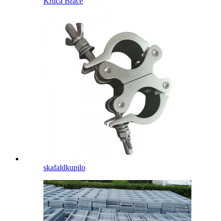
Kruca Brace
skafaldkupilo