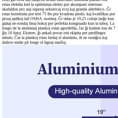
estas elektita kiel la optimuma elekto por akompani sisteman
skafaldon pro siaj superaj sekurecaj ecoj kaj granda alirebleco. Ĝi
estas konstruita por teni 75 lbs por kvadrata piedo, kaj kvalifikas por
pezaj aplikoj laŭ OSHA -normoj. Ĝi sidas je 19,25 colojn larĝe kun
glataj ne-rondaj finaj hokoj por perfekta kongruado kun la tuboj. La
longo de la aluminiaj plankoj estas agordebla, ĉar ĝi kutime iras de 7
ĝis 10 futoj. Ekstere, ĝi ankaŭ povas esti ekipita per piedfingra
tabulo. Ĉar la plankoj estas faritaj el aluminio, ili ne rustiĝos kaj
daŭros multe pli longe ol lignaj marŝoj.