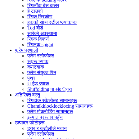
रिंगलॉक बेस कलर
हे टाउको
रिंगक त्रिकोण
हुकको साथ स्टील प्ल्याकन्क
Tod बोर्ड
सारेको अवस्थामा
रिंगक विकर्ण
रिंगलक spigot
फ्रेम प्रणाली
फ्रेम स्लोफोल्ड
स्क्रू ज्याक
क्याटवाक
फ्रेम संयुक्त पिन
पुथर
U हेड ज्याक
Sluffolding पा els ्ग्रा
अतिरिक्त वस्तु
रिंगटोक स्केलोल्ड सामानहरू
Chamikklocklocklocing सामानहरू
फ्रेम मोक्लोडिंग सामानहरू
इस्पात प्रस्ताव पहुँच
उत्पादन फोटोहरू
ट्यूब र कटौलीले मचान
फ्रेम स्लोफोल्ड