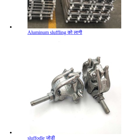
Aluminum sluffling को लागी
sluffodle जोडी