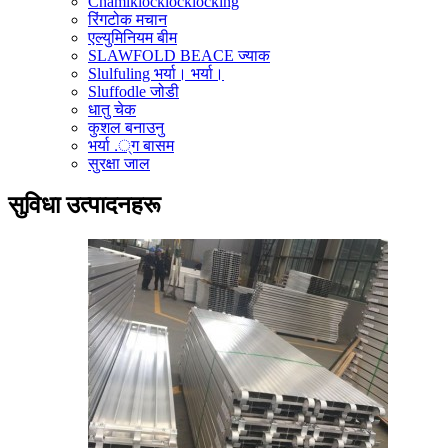
Chamiklocklocklocking
रिंगटोक मचान
एल्युमिनियम बीम
SLAWFOLD BEACE ज्याक
Slulfuling भर्या। भर्या।
Sluffodle जोडी
धातु चेक
कुशल बनाउनु
भर्या .्ग बासम
सुरक्षा जाल
सुविधा उत्पादनहरू