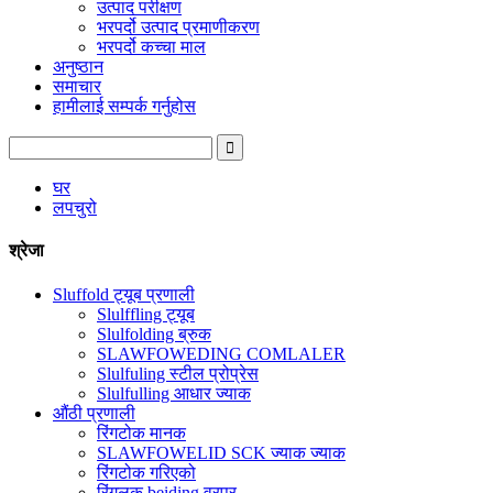
उत्पाद परीक्षण
भरपर्दो उत्पाद प्रमाणीकरण
भरपर्दो कच्चा माल
अनुष्ठान
समाचार
हामीलाई सम्पर्क गर्नुहोस
घर
लपचुरो
श्रेजा
Sluffold ट्यूब प्रणाली
Slulffling ट्यूब
Slulfolding ब्रुक
SLAWFOWEDING COMLALER
Slulfuling स्टील प्रोप्रेस
Slulfulling आधार ज्याक
औंठी प्रणाली
रिंगटोक मानक
SLAWFOWELID SCK ज्याक ज्याक
रिंगटोक गरिएको
रिंगलक beiding वरपर