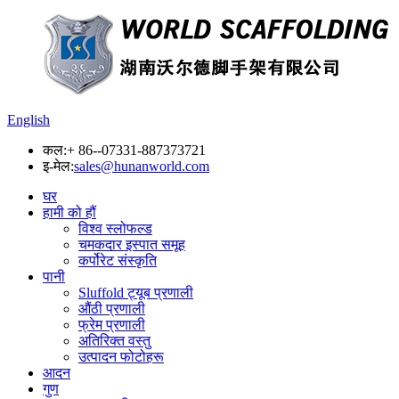
English
कल:
+ 86--07331-887373721
इ-मेल:
sales@hunanworld.com
घर
हामी को हौं
विश्व स्लोफल्ड
चमकदार इस्पात समूह
कर्पोरेट संस्कृति
पानी
Sluffold ट्यूब प्रणाली
औंठी प्रणाली
फ्रेम प्रणाली
अतिरिक्त वस्तु
उत्पादन फोटोहरू
आदन
गुण