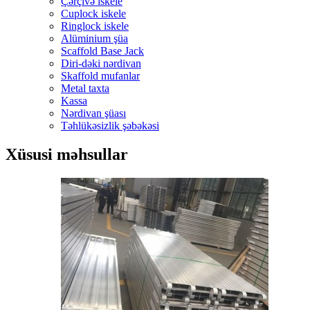
Çərçivə iskele
Cuplock iskele
Ringlock iskele
Alüminium şüa
Scaffold Base Jack
Diri-dəki nərdivan
Skaffold mufanlar
Metal taxta
Kassa
Nərdivan şüası
Təhlükəsizlik şəbəkəsi
Xüsusi məhsullar