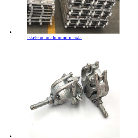
İskele üçün alüminium taxta