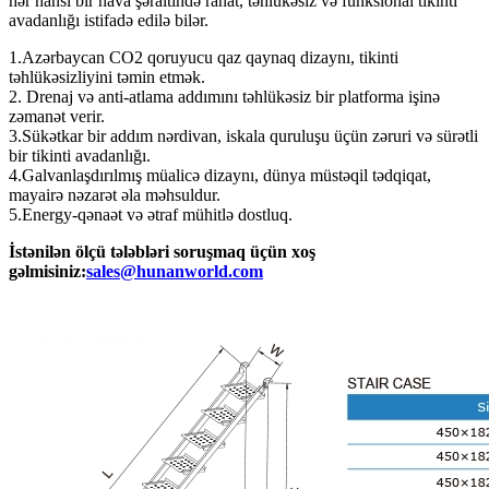
hər hansı bir hava şəraitində rahat, təhlükəsiz və funksional tikinti
avadanlığı istifadə edilə bilər.
1.Azərbaycan CO2 qoruyucu qaz qaynaq dizaynı, tikinti
təhlükəsizliyini təmin etmək.
2. Drenaj və anti-atlama addımını təhlükəsiz bir platforma işinə
zəmanət verir.
3.Sükətkar bir addım nərdivan, iskala quruluşu üçün zəruri və sürətli
bir tikinti avadanlığı.
4.Galvanlaşdırılmış müalicə dizaynı, dünya müstəqil tədqiqat,
mayairə nəzarət əla məhsuldur.
5.Energy-qənaət və ətraf mühitlə dostluq.
İstənilən ölçü tələbləri soruşmaq üçün xoş
gəlmisiniz:
sales@hunanworld.com