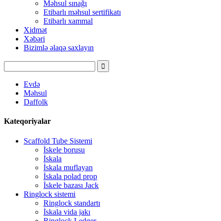
Məhsul sınağı
Etibarlı məhsul sertifikatı
Etibarlı xammal
Xidmət
Xəbəri
Bizimlə əlaqə saxlayın
Evdə
Məhsul
Daffolk
Kateqoriyalar
Scaffold Tube Sistemi
İskele borusu
İskala
İskala muflayan
İskala polad prop
İskele bazası Jack
Ringlock sistemi
Ringlock standartı
İskala vida jakı
Ringlock Ledger