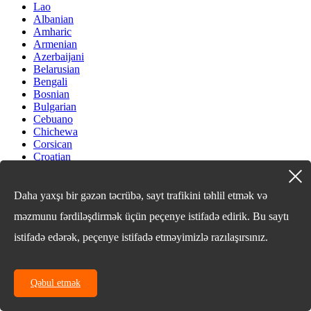
Lao
Albanian
Amharic
Armenian
Azerbaijani
Belarusian
Bengali
Bosnian
Bulgarian
Cebuano
Chichewa
Corsican
Croatian
Dutch
Estonian
Filipino
Daha yaxşı bir gəzən təcrübə, sayt trafikini təhlil etmək və
Finnish
məzmunu fərdiləşdirmək üçün peçenye istifadə edirik. Bu saytı
Frisian
Galician
istifadə edərək, peçenye istifadə etməyimizlə razılaşırsınız.
Georgian
Gujarati
Haitian
Hausa
Qəbul etmək
Hawaiian
Hebrew