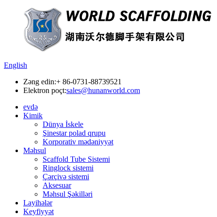
English
Zəng edin:
+ 86-0731-88739521
Elektron poçt:
sales@hunanworld.com
evdə
Kimik
Dünya İskele
Şinestar polad qrupu
Korporativ mədəniyyət
Məhsul
Scaffold Tube Sistemi
Ringlock sistemi
Çərçivə sistemi
Aksesuar
Məhsul Şəkilləri
Layihələr
Keyfiyyət