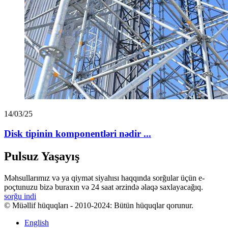
14/03/25
Disk tipinin komponentləri nədir ...
Pulsuz Yaşayış
Məhsullarımız və ya qiymət siyahısı haqqında sorğular üçün e-
poçtunuzu bizə buraxın və 24 saat ərzində əlaqə saxlayacağıq.
sorğu indi
© Müəllif hüquqları - 2010-2024: Bütün hüquqlar qorunur.
English