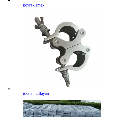
kövrəkləmək
iskala muflayan