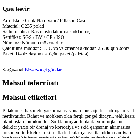
Qısa təsvir:
Adı: İskele Çelik Nərdivanı / Pilləkən Case
Material: Q235 polad
Səthi müalicə: Rəsm, isti daldırma sinklənmiş
Sertifikat: SGS / BV / CE / ISO
Nümunə: Nümunə mövcuddur
Çatdırılma müddəti: L / C və ya əmanət aldıqdan 25-30 gün sonra
Paket: Dəniz daşınması üçün paket (paletdə)
Sorğu-sual
Bizə e-poçt göndər
Məhsul təfərrüatı
Məhsul etiketləri
Pilləkən işi bazar ehtiyaclarına əsaslanan müstəqil bir tədqiqat inşaat
nərdivarıdır. Rahat və möhkəm olan fərqli çəngəl dizaynı, təhlükəsiz
tikinti işləri mümkündür. Sinklənmiş addımlarda yumruqlanan
deliklər yaxşı bir drenaj və korroziya və skid qarşısının alınmasına
imkan verir. İskele strukturu ilə birlikdə, çəngəl ilə addım nərdivan