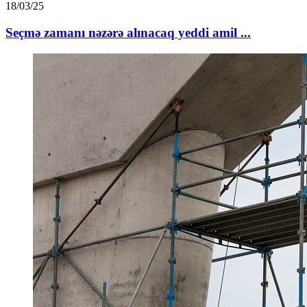
18/03/25
Seçmə zamanı nəzərə alınacaq yeddi amil ...