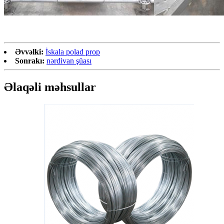
Əvvəlki:
İskala polad prop
Sonrakı:
nərdivan şüası
Əlaqəli məhsullar