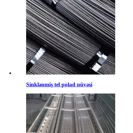
Sinklənmiş tel polad nüvəsi