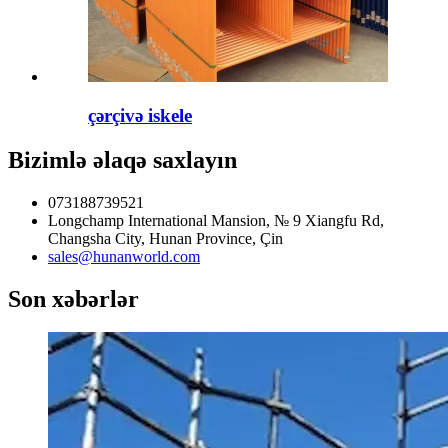
çərçivə iskele
Bizimlə əlaqə saxlayın
073188739521
Longchamp International Mansion, № 9 Xiangfu Rd,
Changsha City, Hunan Province, Çin
sales@hunanworld.com
Son xəbərlər