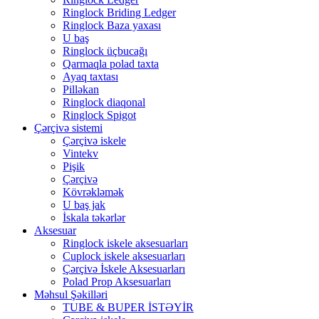
Ringlock Briding Ledger
Ringlock Baza yaxası
U baş
Ringlock üçbucağı
Qarmaqla polad taxta
Ayaq taxtası
Pilləkan
Ringlock diaqonal
Ringlock Spigot
Çərçivə sistemi
Çərçivə iskele
Vintekv
Pişik
Çərçivə
Kövrəkləmək
U baş jak
İskala təkərlər
Aksesuar
Ringlock iskele aksesuarları
Cuplock iskele aksesuarları
Çərçivə İskele Aksesuarları
Polad Prop Aksesuarları
Məhsul Şəkilləri
TUBE & BUPER İSTƏYİR