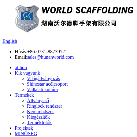
English
Hívás:
+86-0731-88739521
Email:
sales@hunanworld.com
otthon
Kik vagyunk
Világállványozás
Shinestar acélcsoport
Vállalati kultúra
Termékek
Állványcső
Ringlock rendszer
Keretrendszer
Kiegészítők
Termékfotók
Projektek
MINŐSÉG