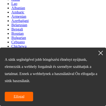
Lao
Albanian
Amharic
Armenian
Azerbaijani
Belarusian
Bengali
Bosnian
Bulgarian
Cebuano
Chichewa
Corsican
Croatian
Dutch
A sütik segítségével jobb böngészési élményt nyújtunk,
Estonian
elemezzük a webhely forgalmát és személyre szabhatjuk a
Filipino
Finnish
tartalmat. Ennek a webhelynek a használatával Ön elfogadja a
Frisian
Galician
sütik használatát.
Georgian
Gujarati
Haitian
Elfogad
Hausa
Hawaiian
Hebrew