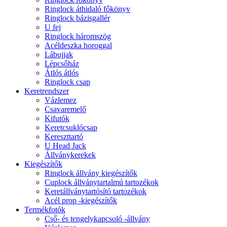
Ringlock áthidaló főkönyv
Ringlock bázisgallér
U fej
Ringlock háromszög
Acéldeszka horoggal
Lábujjak
Lépcsőház
Átlós átlós
Ringlock csap
Keretrendszer
Vázlemez
Csavaremelő
Kifutók
Keretcsuklócsap
Kereszttartó
U Head Jack
Állványkerekek
Kiegészítők
Ringlock állvány kiegészítők
Cuplock állványtartalmú tartozékok
Keretállványtartósító tartozékok
Acél prop -kiegészítők
Termékfotók
Cső- és tengelykapcsoló -állvány