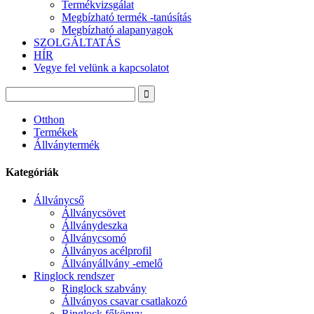
Termékvizsgálat
Megbízható termék -tanúsítás
Megbízható alapanyagok
SZOLGÁLTATÁS
HÍR
Vegye fel velünk a kapcsolatot
Otthon
Termékek
Állványtermék
Kategóriák
Állványcső
Állványcsövet
Állványdeszka
Állványcsomó
Állványos acélprofil
Állványállvány -emelő
Ringlock rendszer
Ringlock szabvány
Állványos csavar csatlakozó
Ringlock főkönyv