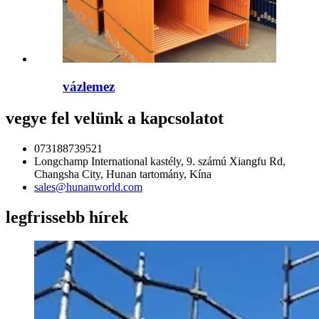
vázlemez
vegye fel velünk a kapcsolatot
073188739521
Longchamp International kastély, 9. számú Xiangfu Rd,
Changsha City, Hunan tartomány, Kína
sales@hunanworld.com
legfrissebb hírek