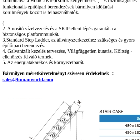
kombinálva a Hook -os lépcsőfők kényelmesek 、 A biztonságos és
funkcionális építőipari berendezések bármilyen időjárási
körülmények között is felhasználhatók.
(
2. A nosító vízelvezetés és a SKIP elleni lépés garantálja a
biztonságos platformmunkát.
3.Standard Step Ladder, az állványszerkezethez szükséges és gyors
építőipari berendezés.
4. Galvanizált kezelés tervezése, Világfüggetlen kutatás, Költség -
ellenőrzés Kiváló termék.
5. Az energiatakarékos és környezetbarát.
Bármilyen méretkövetelményt szívesen érdekelnek ：
sales@hunanworld.com