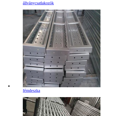
állványcsatlakozók
fémdeszka