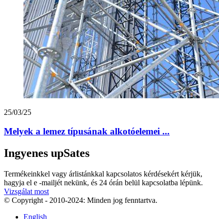
25/03/25
Melyek a lemez típusának alkotóelemei ...
Ingyenes upSates
Termékeinkkel vagy árlistánkkal kapcsolatos kérdésekért kérjük,
hagyja el e -mailjét nekünk, és 24 órán belül kapcsolatba lépünk.
Vizsgálat most
© Copyright - 2010-2024: Minden jog fenntartva.
English