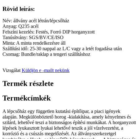
Rövid leírás:
Név: állvány acél létrán/lépcsőház
Anyag: Q235 acél
Felszíni kezelés: Festés, Forró DIP horganyzott
Tanúsítvány: SGS/BV/CE/ISO
Minta: A minta rendelkezésre áll
Szállítási idő: 25-30 nappal az L/C vagy a letét fogadása után
Csomag: Bundle/raklap a tengeri szállításhoz
Vizsgálat
Küldjön e -mailt nekünk
Termék részlete
Termékcímkék
A lépcsőház egy független kutatási építőipar, a piaci igények
alapján. Megkülönböztető horog -kialakítása, amely kényelmes és
szilárd, lehetővé teszi a biztonságos építési munkákat. A horganyzott
lépések lyukasztott lyukai lehetővé teszik a jól vízelvezetést, a
korrózió és a csúszás megelőzését. Az állványszerkezetgel