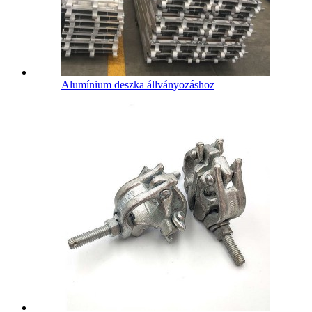
Alumínium deszka állványozáshoz