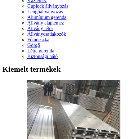
Vázlemez
Cuplock állványozás
Lengőállványozás
Alumínium gerenda
Állvány alaplemez
Állvány létra
Állványcsatlakozók
Fémdeszka
Görgő
Létra gerenda
Biztonsági háló
Kiemelt termékek