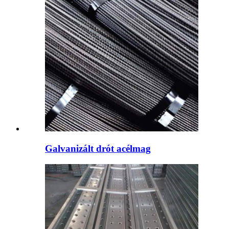
Galvanizált drót acélmag