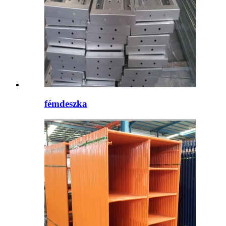
fémdeszka