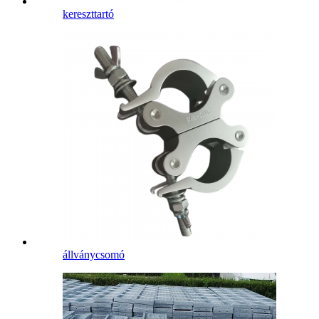
kereszttartó
állványcsomó