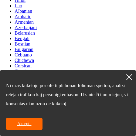
Hindi
Lao
Albanian
Amharic
Armenian
Azerbaijani
Belarusian
Bengali
Bosnian
Bulgarian
Cebuano
Chichewa
Corsican
Croatian
Dutch
Estonian
Ni uzas kuketojn por oferti pli bonan foliuman sperton, analizi
Filipino
Finnish
retejan trafikon kaj personigi enhavon. Uzante ĉi tiun retejon, vi
Frisian
konsentas nian uzon de kuketoj.
Galician
Georgian
Gujarati
Haitian
Akceptu
Hausa
Hawaiian