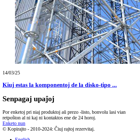
14/03/25
Kiuj estas la komponentoj de la disko-tipo ...
Senpagaj upaĵoj
Por enketoj pri niaj produktoj aŭ prezo -listo, bonvolu lasi vian
retpoŝton al ni kaj ni kontaktos ene de 24 horoj.
Enketo nun
© Kopirajto - 2010-2024: Ĉiuj rajtoj rezervitaj.
English