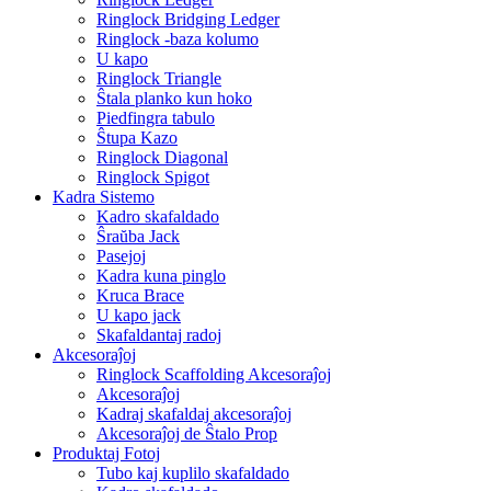
Ringlock Bridging Ledger
Ringlock -baza kolumo
U kapo
Ringlock Triangle
Ŝtala planko kun hoko
Piedfingra tabulo
Ŝtupa Kazo
Ringlock Diagonal
Ringlock Spigot
Kadra Sistemo
Kadro skafaldado
Ŝraŭba Jack
Pasejoj
Kadra kuna pinglo
Kruca Brace
U kapo jack
Skafaldantaj radoj
Akcesoraĵoj
Ringlock Scaffolding Akcesoraĵoj
Akcesoraĵoj
Kadraj skafaldaj akcesoraĵoj
Akcesoraĵoj de Ŝtalo Prop
Produktaj Fotoj
Tubo kaj kuplilo skafaldado