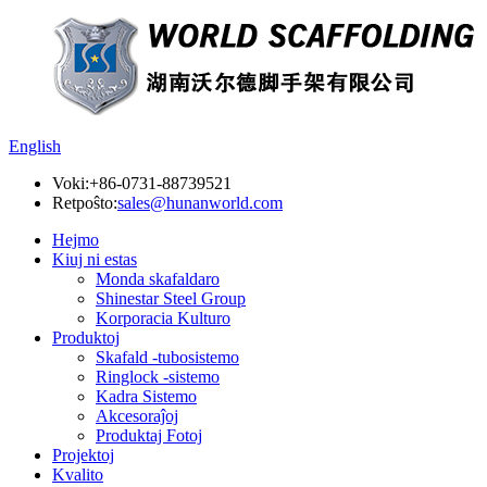
English
Voki:
+86-0731-88739521
Retpoŝto:
sales@hunanworld.com
Hejmo
Kiuj ni estas
Monda skafaldaro
Shinestar Steel Group
Korporacia Kulturo
Produktoj
Skafald -tubosistemo
Ringlock -sistemo
Kadra Sistemo
Akcesoraĵoj
Produktaj Fotoj
Projektoj
Kvalito