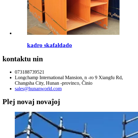
kadro skafaldado
kontaktu nin
073188739521
Longchamp International Mansion, n -ro 9 Xiangfu Rd,
Changsha City, Hunan -provinco, Ĉinio
sales@hunanworld.com
Plej novaj novaĵoj