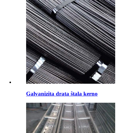
Galvanizita drata ŝtala kerno