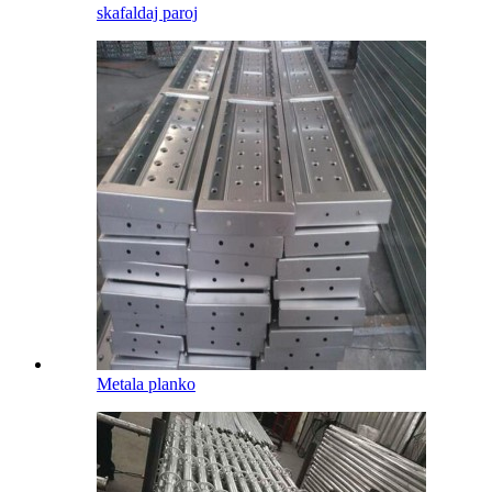
skafaldaj paroj
Metala planko