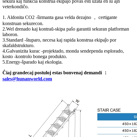
sekura kaj funkcia konstrua ekipaĵo povas esti uzata en iu ajn
veterkondiĉo.
1. Aldonita CO2 -ŝirmanta gasa velda dezajno ， certigante
konstruan sekurecon.
2.Wel drenado kaj kontraŭ-skipa paŝo garantii sekuran platforman
laboron.
3.Standard -ŝtuparo, necesa kaj rapida konstrua ekipaĵo por
skafaldstrukturo.
4.Galvanizita kurac -projektado, monda sendependa esplorado,
kosto -kontrolo bonega produkto.
5.Energy-ŝparado kaj ekologia.
Ĉiaj grandecaj postuloj estas bonvenaj demandi ：
sales@hunanworld.com