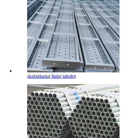
skafaldantaj ŝtalaj tabuloj