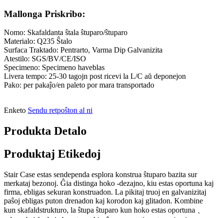
Mallonga Priskribo:
Nomo: Skafaldanta ŝtala ŝtuparo/ŝtuparo
Materialo: Q235 Ŝtalo
Surfaca Traktado: Pentrarto, Varma Dip Galvanizita
Atestilo: SGS/BV/CE/ISO
Specimeno: Specimeno haveblas
Livera tempo: 25-30 tagojn post ricevi la L/C aŭ deponejon
Pako: per pakaĵo/en paleto por mara transportado
Enketo
Sendu retpoŝton al ni
Produkta Detalo
Produktaj Etikedoj
Stair Case estas sendependa esplora konstrua ŝtuparo bazita sur
merkataj bezonoj. Ĝia distinga hoko -dezajno, kiu estas oportuna kaj
firma, ebligas sekuran konstruadon. La pikitaj truoj en galvanizitaj
paŝoj ebligas puton drenadon kaj korodon kaj glitadon. Kombine
kun skafaldstrukturo, la ŝtupa ŝtuparo kun hoko estas oportuna 、