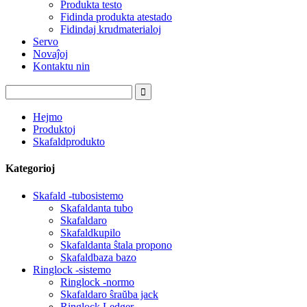
Produkta testo
Fidinda produkta atestado
Fidindaj krudmaterialoj
Servo
Novaĵoj
Kontaktu nin
Hejmo
Produktoj
Skafaldprodukto
Kategorioj
Skafald -tubosistemo
Skafaldanta tubo
Skafaldaro
Skafaldkupilo
Skafaldanta ŝtala propono
Skafaldbaza bazo
Ringlock -sistemo
Ringlock -normo
Skafaldaro ŝraŭba jack
Ringlock Ledger