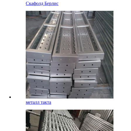
Скафолд Берлис
металл такта