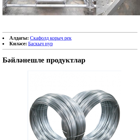
Алдагы:
Скафолд корыч рек
Киләсе:
Баскыч нур
Бәйләнешле продуктлар