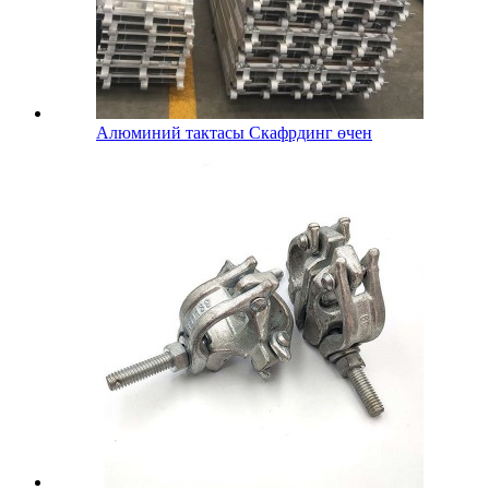
Алюминий тактасы Скафрдинг өчен