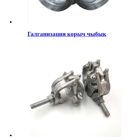
Галганизация корыч чыбык