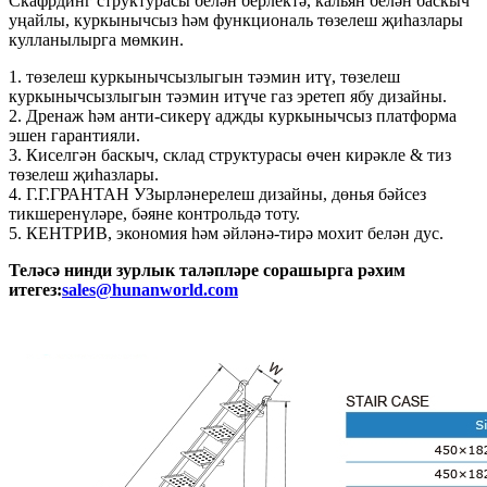
Скафрдинг структурасы белән берлектә, кальян белән баскыч
уңайлы, куркынычсыз һәм функциональ төзелеш җиһазлары
кулланылырга мөмкин.
1. төзелеш куркынычсызлыгын тәэмин итү, төзелеш
куркынычсызлыгын тәэмин итүче газ эретеп ябу дизайны.
2. Дренаж һәм анти-сикерү аджды куркынычсыз платформа
эшен гарантияли.
3. Киселгән баскыч, склад структурасы өчен кирәкле & тиз
төзелеш җиһазлары.
4. Г.Г.ГРАНТАН УЗырләнерелеш дизайны, дөнья бәйсез
тикшеренүләре, бәяне контрольдә тоту.
5. КЕНТРИВ, экономия һәм әйләнә-тирә мохит белән дус.
Теләсә нинди зурлык таләпләре сорашырга рәхим
итегез:
sales@hunanworld.com