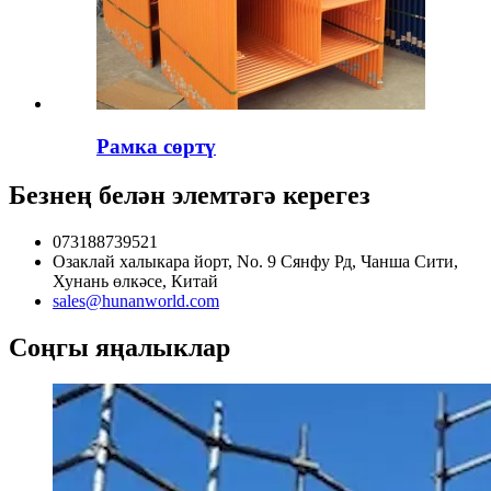
Рамка сөртү
Безнең белән элемтәгә керегез
073188739521
Озаклай халыкара йорт, No. 9 Сянфу Рд, Чанша Сити,
Хунань өлкәсе, Китай
sales@hunanworld.com
Соңгы яңалыклар