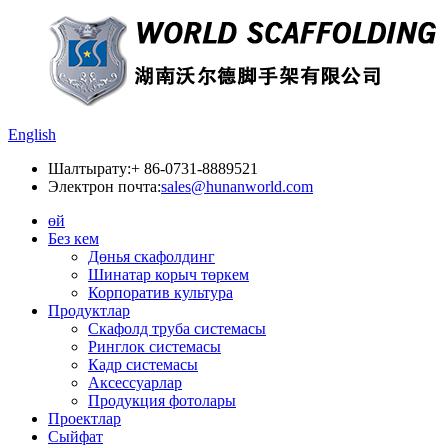
English
Шалтырату:
+ 86-0731-8889521
Электрон почта:
sales@hunanworld.com
өй
Без кем
Дөнья скафолдинг
Шинатар корыч төркем
Корпоратив культура
Продуктлар
Скафолд труба системасы
Ринглок системасы
Кадр системасы
Аксессуарлар
Продукция фотолары
Проектлар
Сыйфат