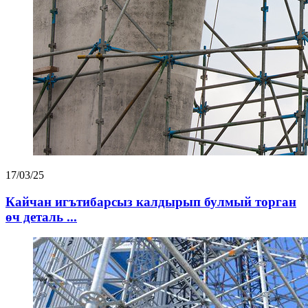
17/03/25
Кайчан игътибарсыз калдырып булмый торган
өч деталь ...