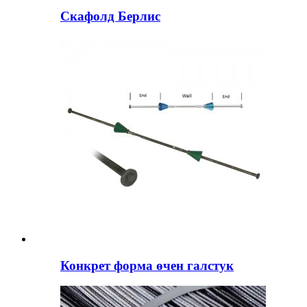
Скафолд Берлис
Конкрет форма өчен галстук