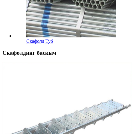
Скафолд Туб
Скафолдинг баскыч