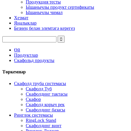
Продукция тесты
Ышанычлы продукт сертификаты
Ышанычлы чимал
Хезмәт
Яңалыклар
Безнең белән элемтәгә керегез
Өй
Продуктлар
Скафольд продукты
Төркемнәр
Скафолд труба системасы
Скафолд Туб
Скафолдинг тактасы
Скафор
Скафолд корыч рек
Скафолдинг базасы
Ринглок системасы
RingLock Stand
Скафолдинг винт
Ринглок Леджер