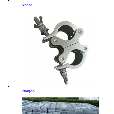
кросс
скафор