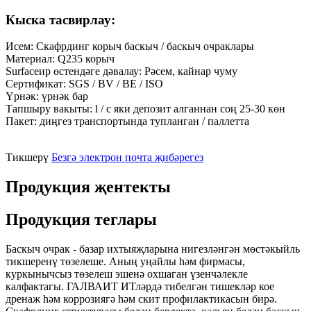
Кыска тасвирлау:
Исем: Скафрдинг корыч баскыч / баскыч очраклары
Материал: Q235 корыч
Surfaceир өстендәге дәвалау: Рәсем, кайнар чуму
Сертификат: SGS / BV / BE / ISO
Үрнәк: үрнәк бар
Тапшыру вакыты: l / c яки депозит алганнан соң 25-30 көн
Пакет: диңгез транспортында тупланган / паллетта
Тикшерү
Безгә электрон почта җибәрегез
Продукция җентекты
Продукция теглары
Баскыч очрак - базар ихтыяҗларына нигезләнгән мөстәкыйль
тикшеренү төзелеше. Аның уңайлы һәм фирмасы,
куркынычсыз төзелеш эшенә охшаган үзенчәлекле
калфактагы. ГАЛВАИТ ИТләрдә тибелгән тишекләр кое
дренаж һәм коррозиягә һәм скит профилактикасын бирә.