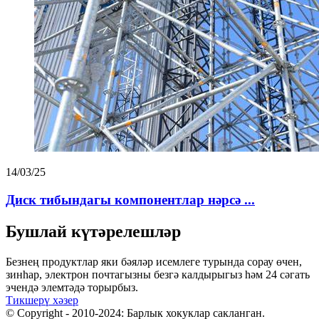
14/03/25
Диск тибындагы компонентлар нәрсә ...
Бушлай күтәрелешләр
Безнең продуктлар яки бәяләр исемлеге турында сорау өчен,
зинһар, электрон почтагызны безгә калдырыгыз һәм 24 сәгать
эчендә элемтәдә торырбыз.
Тикшерү хәзер
© Copyright - 2010-2024: Барлык хокуклар сакланган.