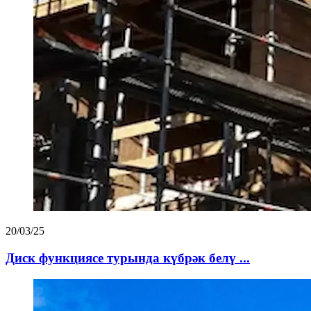
20/03/25
Диск функциясе турында күбрәк белү ...