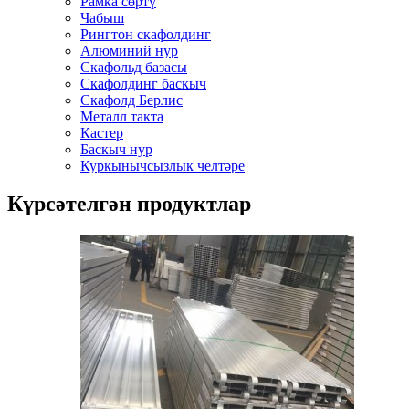
Рамка сөртү
Чабыш
Рингтон скафолдинг
Алюминий нур
Скафольд базасы
Скафолдинг баскыч
Скафолд Берлис
Металл такта
Кастер
Баскыч нур
Куркынычсызлык челтәре
Күрсәтелгән продуктлар