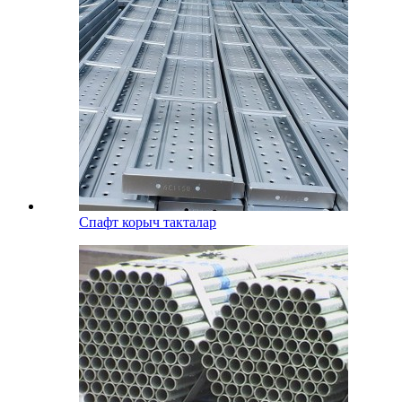
Спафт корыч такталар