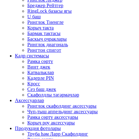
Бреджер Рейтгер
RingLock базасы ягы
U баш
Ринглок Тиенгле
Корыч такта
Бармак тактасы
Баскыч очраклары
Ринглок диагональ
Рингтон спигот
Кадр системасы
Рамка сөртү
Винт джек
Катвальклар
Кадерле PIN
Кросс
Сез баш джек
Скафолдлы тәгәрмәчләр
Аксессуарлар
Ринглок скафолдинг аксессуары
Чүп-тыш аппельдинг аксессуары
Рамка сөртү аксессуары
Корыч роу аксессуары
Продукция фотолары
Труба һәм Ларр Скафолдинг