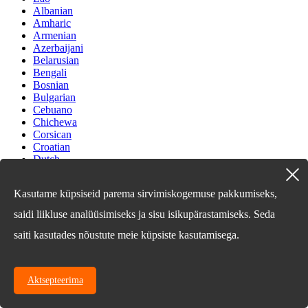
Albanian
Amharic
Armenian
Azerbaijani
Belarusian
Bengali
Bosnian
Bulgarian
Cebuano
Chichewa
Corsican
Croatian
Dutch
Estonian
Filipino
Kasutame küpsiseid parema sirvimiskogemuse pakkumiseks,
Finnish
Frisian
saidi liikluse analüüsimiseks ja sisu isikupärastamiseks. Seda
Galician
Georgian
saiti kasutades nõustute meie küpsiste kasutamisega.
Gujarati
Haitian
Hausa
Aktsepteerima
Hawaiian
Hebrew
Hmong