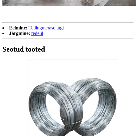
Eelmine:
Tellinguterase tugi
Järgmine:
redelil
Seotud tooted