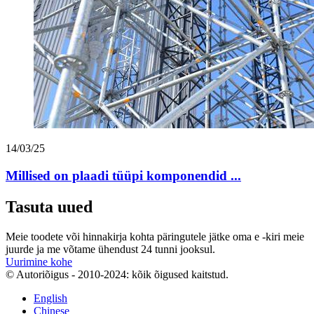
14/03/25
Millised on plaadi tüüpi komponendid ...
Tasuta uued
Meie toodete või hinnakirja kohta päringutele jätke oma e -kiri meie
juurde ja me võtame ühendust 24 tunni jooksul.
Uurimine kohe
© Autoriõigus - 2010-2024: kõik õigused kaitstud.
English
Chinese