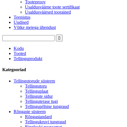
Tooteproov
Usaldusväärne toote sertifikaat
Usaldusväärsed toorained
Teenistus
Uudised
Võtke meiega ühendust
Kodu
Tooted
Tellinguprodukt
Kategooriad
Tellingutorude süsteem
Tellingutoru
Tellinguplaat
Tellingute sidur
Tellinguterase tugi
Tellingupõhine tungraud
Rõngaste süsteem
Rõngastandard
Tellingukruvi tungraud
Ringlocki pearaamat