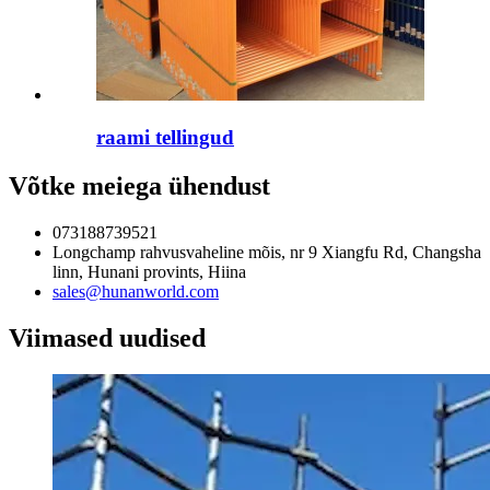
raami tellingud
Võtke meiega ühendust
073188739521
Longchamp rahvusvaheline mõis, nr 9 Xiangfu Rd, Changsha
linn, Hunani provints, Hiina
sales@hunanworld.com
Viimased uudised