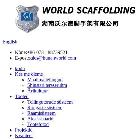
English
Kõne:
+86-0731-88739521
E-post:
sales@hunanworld.com
kodu
Kes me oleme
Maailma tellingud
Shinstari teraserühm
Ärikultuur
Tooted
Tellingutorude süsteem
Rõngaste süsteem
Raamisüsteem
Aksessuaarid
Tootefotod
Projektid
Kvaliteet