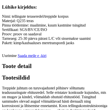
Lühike kirjeldus:
Nimi: tellingute teraseredel/treppide korpus
Materjal: Q235 teras
Pinna töötlemine: maalimine, kuum kastmine tsingitud
Sertifikaat: SGS/BV/CE/ISO
Proov: proov on saadaval
Tarneaeg: 25-30 päeva pärast L/C või sissemakse saamist
Pakett: kimp/kaubaaluses meretranspordi jaoks
Uurimine
Saada meile e -kiri
Toote detail
Tootesildid
Treppide juhtum on turuvajadustel põhinev sõltumatu
teadusuuringute ehitusredel. Selle eristatav konksude kujundus, mis
on mugav ja kindel, võimaldab ohutuid ehitustööd. Tsingitud
sammudes olevad augud võimaldavad hästi drenaaži ning
korrosiooni ja libisemise ennetamist. Koos tellingukonstruktsiooniga