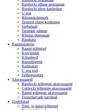
Ringlocki sillane pearaamat
Ringlocki aluse kaelarihm
U pea
Rõngaskolmnurk
Terasest plang konksuga
Varbalaud
Treppide juhtum
Rõngas diagonaal
Ringluba
Raamisüsteem
Raami tellingud
Kruvipistik
Kõnniteed
Raamiliigend
Ristitrakid
U pea tugi
Tellingurattad
Aksessuaarid
Ringlocki tellingute aksessuaarid
Cuplocki tellingute aksessuaarid
Raami tellingute aksessuaarid
Teraselaevade tarvikud
Tootefotod
Toru- ja siduri tellingud