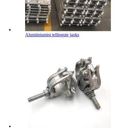
Alumiiniumist tellingute jaoks