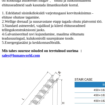
on konksuga astmeredel mugav 、 ohutu ja funktsionaalseid
ehitusseadmeid saab kasutada ilmastikuolude korral.
1. Edeldatud süsinikdioksiidi varjestusgaasi keevitusküsimus -
ehituse ohutuse tagamine.
2.Wellige drenaaž ja suusavastane etapp tagada ohutu platvormi töö.
3.Standard astmeredel, vajalikud ja kiired ehitusseadmed
tellingukonstruktsiooni jaoks.
4.Galvaniseeritud ravi kujundamine, maailma sõltumatu
teadusuuringud, kulukontrolli suurepärane toode.
5.Energergiasääst ja keskkonnasõbralik.
Mis tahes suuruse nõuded on teretulnud uurima ：
sales@hunanworld.com