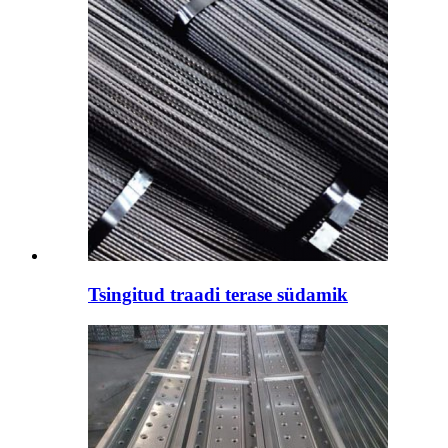
Tsingitud traadi terase südamik