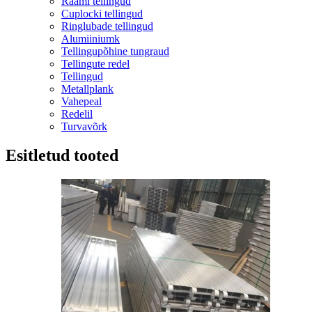
Raami tellingud
Cuplocki tellingud
Ringlubade tellingud
Alumiiniumk
Tellingupõhine tungraud
Tellingute redel
Tellingud
Metallplank
Vahepeal
Redelil
Turvavõrk
Esitletud tooted