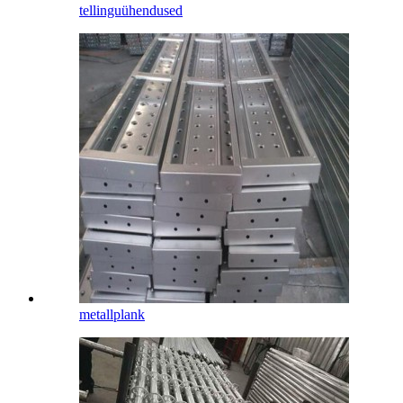
tellinguühendused
metallplank