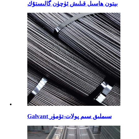
بېتون ھاسىل قىلىش ئۈچۈن گالىستۇك
Galvant سىملىق سىم پولات-تۆمۈر