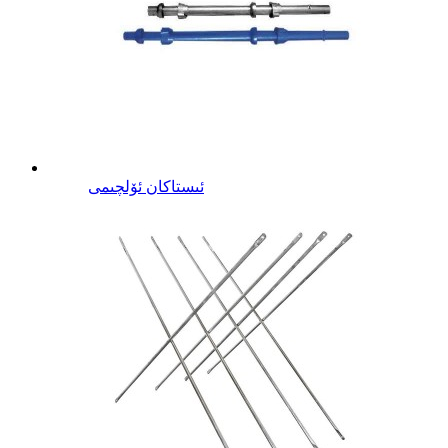
ئىستاكان ئۆلچىمى