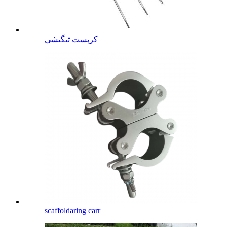
كرېست تىگىشى
scaffoldaring carr