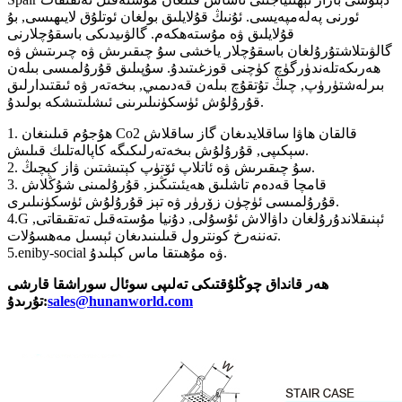
ئورنى پەلەمپەيسى. ئۇنىڭ قۇلايلىق بولغان ئوتلۇق لايىھىسى, بۇ
قۇلايلىق ۋە مۇستەھكەم. گالۋىيدىكى باسقۇچلارنى
گالۋىتلاشتۇرۇلغان باسقۇچلار ياخشى سۇ چىقىرىش ۋە چىرىتىش ۋە
ھەرىكەتلەندۈرگۈچ كۈچنى قوزغىتىدۇ. سۇپىلىق قۇرۇلمىسى بىلەن
بىرلەشتۈرۈپ, چىڭ تۇتقۇچ بىلەن قەدىمىي, بىخەتەر ۋە ئىقتىدارلىق
قۇرۇلۇش ئۈسكۈنىلىرىنى ئىشلىتىشكە بولىدۇ.
1. ھۇجۇم قىلىنغان Co2 قالقان ھاۋا ساقلايدىغان گاز ساقلاش
سېكىپى, قۇرۇلۇش بىخەتەرلىكىگە كاپالەتلىك قىلىش.
2. سۇ چىقىرىش ۋە ئاتلاپ ئۆتۈپ كېتىشتىن ۋاز كېچىڭ.
3. قامچا قەدەم تاشلىق ھەيئىتىڭىز, قۇرۇلمىنى شۇڭلاش
قۇرۇلمىسى ئۈچۈن زۆرۈر ۋە تېز قۇرۇلۇش ئۈسكۈنىلىرى.
4.G ئېنىقلاندۇرۇلغان داۋالاش ئۇسۇلى, دۇنيا مۇستەقىل تەتقىقاتى,
تەننەرخ كونترول قىلىنىدىغان ئېسىل مەھسۇلات.
5.eniby-social ۋە مۇھىتقا ماس كېلىدۇ.
ھەر قانداق چوڭلۇقتىكى تەلىپى سوئال سوراشقا قارشى
sales@hunanworld.com
تۇرىدۇ: