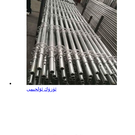
ئۈزۈك ئۆلچىمى