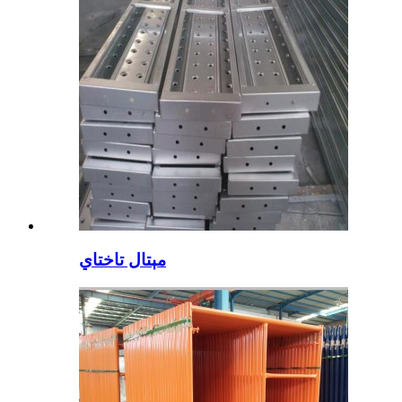
مېتال تاختاي