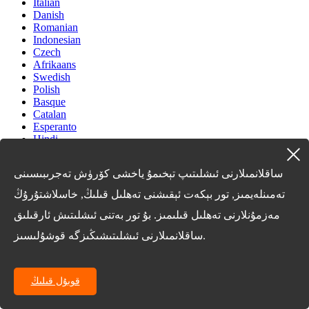
Italian
Danish
Romanian
Indonesian
Czech
Afrikaans
Swedish
Polish
Basque
Catalan
Esperanto
Hindi
Lao
Albanian
ساقلانمىلارنى ئىشلىتىپ تېخىمۇ ياخشى كۆرۈش تەجرىبىسىنى
Amharic
Armenian
تەمىنلەيمىز, تور بېكەت ئېقىشنى تەھلىل قىلىڭ, خاسلاشتۇرۇڭ
Azerbaijani
Belarusian
مەزمۇنلارنى تەھلىل قىلىمىز. بۇ تور بەتنى ئىشلىتىش ئارقىلىق
Bengali
ساقلانمىلارنى ئىشلىتىشىڭىزگە قوشۇلىسىز.
Bosnian
Bulgarian
Cebuano
Chichewa
قوبۇل قىلىڭ
Corsican
Croatian