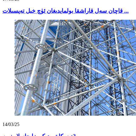
قاچان سەل قاراشقا بولمايدىغان ئۈچ خىل تەپسىلات ...
14/03/25