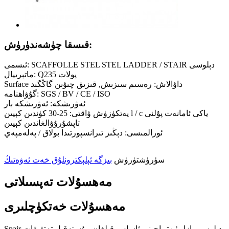
قىسقا چۈشەندۈرۈش:
ئىسمى: SCAFFOLLE STEL STEL LADDER / STAIR دېلوسى
ماتېرىيال: Q235 پولات
Surface داۋالاش: رەسىم سىزىش, قىزىق چىۋىن گاڭگىد
گۇۋاھنامە: SGS / BV / CE / ISO
ئەۋرىشكە: ئەۋرىشكە بار
يەتكۈزۈش ۋاقتى: 25-30 كۈندىن كېيىن l / c ياكى ئامانەت پۇلنى
تاپشۇرۇۋالغاندىن كېيىن
ئورالمىسى: دېڭىز تىرانسپورتىدا بولاق / پەلەمپەي
سۈرۈشتۈرۈش
بىزگە ئېلېكترونلۇق خەت ئەۋەتىڭ
مەھسۇلات تەپسىلاتى
مەھسۇلات خەتكۈچلىرى
Spair دېلوسى بازار ئېھتىياجىنى ئاساس قىلغان مۇستەقىل تەتقىقات