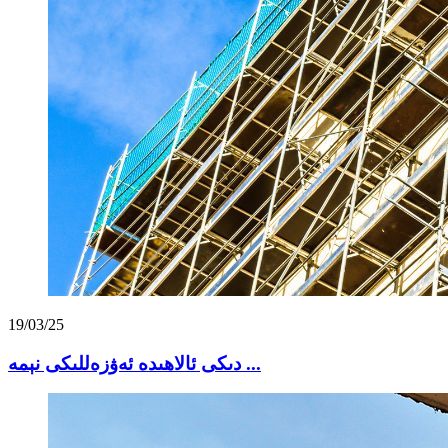
19/03/25
دىكى ئالاھىدە ئەۋزەللىكى نېمە ...