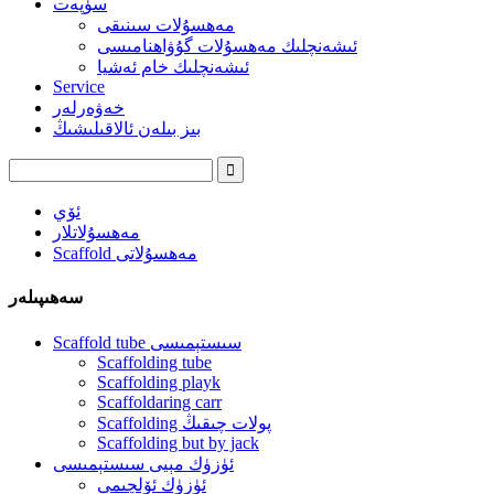
سۈپەت
مەھسۇلات سىنىقى
ئىشەنچلىك مەھسۇلات گۇۋاھنامىسى
ئىشەنچلىك خام ئەشيا
Service
خەۋەرلەر
بىز بىلەن ئالاقىلىشىڭ
ئۆي
مەھسۇلاتلار
Scaffold مەھسۇلاتى
سەھىپىلەر
Scaffold tube سىستېمىسى
Scaffolding tube
Scaffolding playk
Scaffoldaring carr
Scaffolding پولات چىقىڭ
Scaffolding but by jack
ئۈزۈك مېيى سىستېمىسى
ئۈزۈك ئۆلچىمى