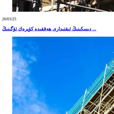
20/03/25
دىسكىنىڭ ئىقتىدارى ھەققىدە كۆپرەك ئۆگىنىڭ ...