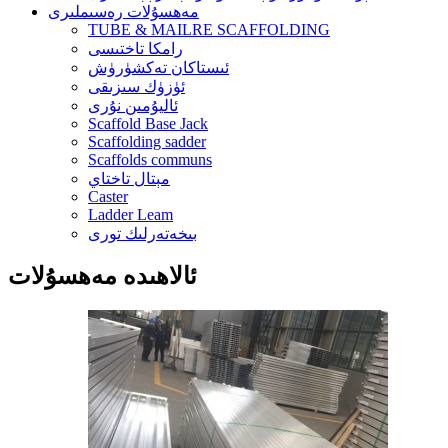
مەھسۇلات رەسىملىرى
TUBE & MAILRE SCAFFOLDING
رامكا تاختىسى
ئىستاكان تەكشۈرۈش
ئۈزۈك سىزىقى
ئاليۇمىن نۇرى
Scaffold Base Jack
Scaffolding sadder
Scaffolds communs
مېتال تاختاي
Caster
Ladder Leam
بىخەتەرلىك تورى
ئالاھىدە مەھسۇلات