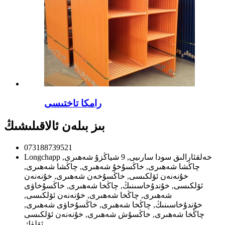
رامكا تاختىسى
بىز بىلەن ئالاقىلىشىڭ
073188739521
Longchapp خەلقئارالىق سودا سارىيى, 9 شياڭزۇ شەھىرى,
چاڭشا شەھىرى, خاڭسۇخۇ شەھىرى, چاڭشا شەھىرى,
خۇنەنەن ئۆلكىسى, خاڭسۇخەن شەھىرى, خۇنەنەن
ئۆلكىسى, خۇندۇخاسىنىڭ, چاڭخا شەھىرى, خاڭسۇخاۋى
شەھىرى, چاڭخا شەھىرى, خۇنەنەن ئۆلكىسى,
خۇندۇخاسىنىڭ, چاڭخا شەھىرى, خاڭسۇخاۋى شەھىرى,
چاڭخا شەھىرى, خاڭسۇش شەھىرى, خۇنەنەن ئۆلكىسى
ئۆلۈك