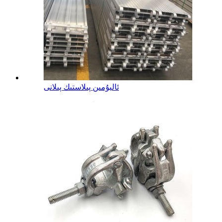
ئاليۇمىن پىلاستىك پىلانى