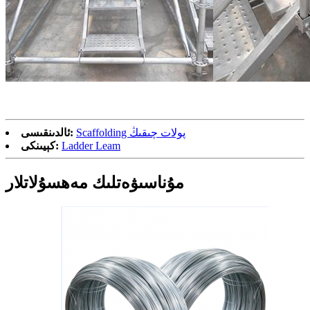
Scaffolding پولات چىقىڭ
ئالدىنقىسى:
Ladder Leam
كېيىنكى:
مۇناسىۋەتلىك مەھسۇلاتلار