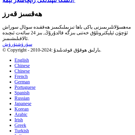
دىسكا تىپىدىكى زاپچاسلار نېمە?
ھەقسىز قەرز
مەھسۇلاتلىرىمىزنى ياكى باھا تىزىملىكىمىز ھەققىدە سوئال سوراش
ئۈچۈن ئېلېكترونلۇق خەتنى بىزگە قالدۇرۇڭ, بىز 24 سائەت ئىچىدە
ئالاقىلىشىمىز.
سۈرۈشتۈرۈش
© Copyright - 2010-2024: بارلىق ھوقۇق قوغدىلىدۇ.
English
Chinese
Chinese
French
German
Portuguese
Spanish
Russian
Japanese
Korean
Arabic
Irish
Greek
Turkish