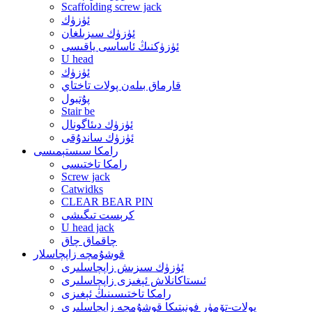
Scaffolding screw jack
ئۈزۈك
ئۈزۈك سىزىلغان
ئۈزۈكنىڭ ئاساسى ياقىسى
U head
ئۈزۈك
قارماق بىلەن پولات تاختاي
پۇتبول
Stair be
ئۈزۈك دىئاگونال
ئۈزۈك ساندۇقى
رامكا سىستېمىسى
رامكا تاختىسى
Screw jack
Catwidks
CLEAR BEAR PIN
كرېست تىگىشى
U head jack
چاقماق چاق
قوشۇمچە زاپچاسلار
ئۈزۈك سىزىش زاپچاسلىرى
ئىستاكانلاش ئېغىزى زاپچاسلىرى
رامكا تاختىسىنىڭ ئېغىزى
پولات-تۆمۈر فونېتىكا قوشۇمچە زاپچاسلىرى