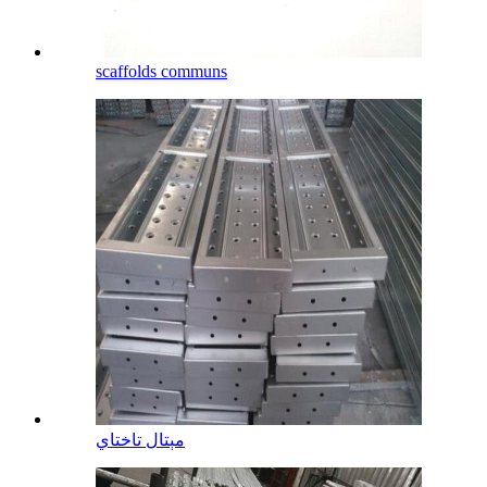
scaffolds communs
مېتال تاختاي