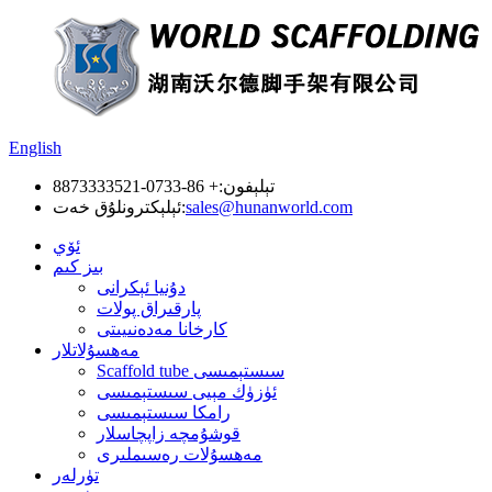
English
تېلېفون:
+ 86-0733-8873333521
sales@hunanworld.com
ئېلېكترونلۇق خەت:
ئۆي
بىز كىم
دۇنيا ئېكرانى
پارقىراق پولات
كارخانا مەدەنىيىتى
مەھسۇلاتلار
Scaffold tube سىستېمىسى
ئۈزۈك مېيى سىستېمىسى
رامكا سىستېمىسى
قوشۇمچە زاپچاسلار
مەھسۇلات رەسىملىرى
تۈرلەر