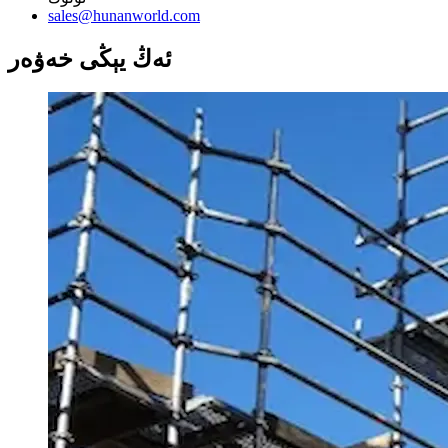
sales@hunanworld.com
ئەڭ يېڭى خەۋەر