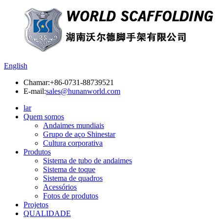
English
Chamar:
+86-0731-88739521
E-mail:
sales@hunanworld.com
lar
Quem somos
Andaimes mundiais
Grupo de aço Shinestar
Cultura corporativa
Produtos
Sistema de tubo de andaimes
Sistema de toque
Sistema de quadros
Acessórios
Fotos de produtos
Projetos
QUALIDADE