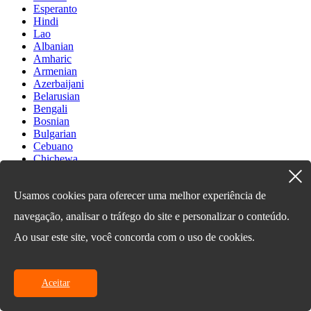
Esperanto
Hindi
Lao
Albanian
Amharic
Armenian
Azerbaijani
Belarusian
Bengali
Bosnian
Bulgarian
Cebuano
Chichewa
Corsican
Croatian
Usamos cookies para oferecer uma melhor experiência de
Dutch
Estonian
navegação, analisar o tráfego do site e personalizar o conteúdo.
Filipino
Finnish
Ao usar este site, você concorda com o uso de cookies.
Frisian
Galician
Georgian
Gujarati
Aceitar
Haitian
Hausa