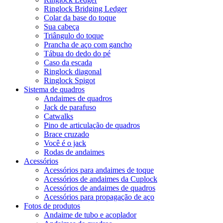
Ringlock Bridging Ledger
Colar da base do toque
Sua cabeça
Triângulo do toque
Prancha de aço com gancho
Tábua do dedo do pé
Caso da escada
Ringlock diagonal
Ringlock Spigot
Sistema de quadros
Andaimes de quadros
Jack de parafuso
Catwalks
Pino de articulação de quadros
Brace cruzado
Você é o jack
Rodas de andaimes
Acessórios
Acessórios para andaimes de toque
Acessórios de andaimes da Cuplock
Acessórios de andaimes de quadros
Acessórios para propagação de aço
Fotos de produtos
Andaime de tubo e acoplador