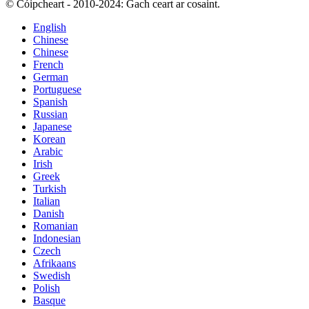
© Cóipcheart - 2010-2024: Gach ceart ar cosaint.
English
Chinese
Chinese
French
German
Portuguese
Spanish
Russian
Japanese
Korean
Arabic
Irish
Greek
Turkish
Italian
Danish
Romanian
Indonesian
Czech
Afrikaans
Swedish
Polish
Basque