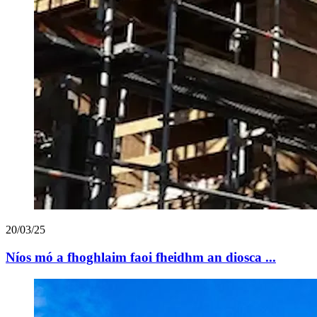
20/03/25
Níos mó a fhoghlaim faoi fheidhm an diosca ...