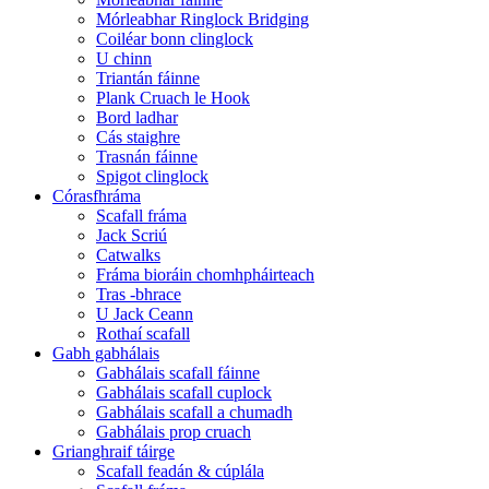
Mórleabhar Ringlock Bridging
Coiléar bonn clinglock
U chinn
Triantán fáinne
Plank Cruach le Hook
Bord ladhar
Cás staighre
Trasnán fáinne
Spigot clinglock
Córasfhráma
Scafall fráma
Jack Scriú
Catwalks
Fráma bioráin chomhpháirteach
Tras -bhrace
U Jack Ceann
Rothaí scafall
Gabh gabhálais
Gabhálais scafall fáinne
Gabhálais scafall cuplock
Gabhálais scafall a chumadh
Gabhálais prop cruach
Grianghraif táirge
Scafall feadán & cúplála