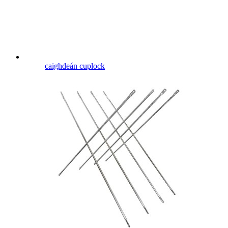
caighdeán cuplock