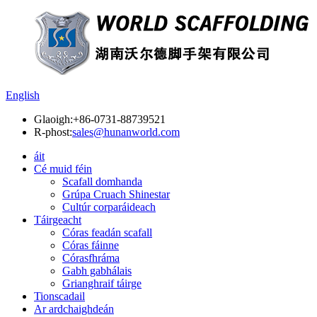
English
Glaoigh:
+86-0731-88739521
R-phost:
sales@hunanworld.com
áit
Cé muid féin
Scafall domhanda
Grúpa Cruach Shinestar
Cultúr corparáideach
Táirgeacht
Córas feadán scafall
Córas fáinne
Córasfhráma
Gabh gabhálais
Grianghraif táirge
Tionscadail
Ar ardchaighdeán