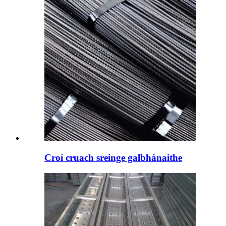
Croí cruach sreinge galbhánaithe