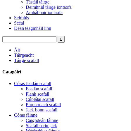
Tástáil táirge
Deimhniú táirge iontaofa
Amhábhair iontaofa
Seirbhís
Scéal
Déan teagmháil linn
Áit
Táirgeacht
Táirge scafall
Catagóirí
Córas feadán scafall
Feadán scafall
Plank scafall
Cúplálaí scafall
Prop cruach scafall
Jack bonn scafall
Córas fáinne
Caighdeán fáinne
Scafall scriú jack
Mórleabhar fáinne