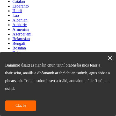
Catalan
Esperanto
Hindi
Lao
Albanian
Amharic
Armenian
Azerbaijani
Belarusian
Bengali
Bosnian
Bulgarian
Cebuano
Chichewa
Bainimid úsáid as fianáin chun taithí brabhsála níos fearr a
Corsican
Croatian
thairiscint, anailís a dhéanamh ar thrácht an tsuímh, agus ábhar a
Dutch
Estonian
phearsanú. Tríd an suíomh seo a úsáid, aontaíonn tú le fianáin a
Filipino
úsáid.
Finnish
Frisian
Galician
Georgian
Glac le
Gujarati
Haitian