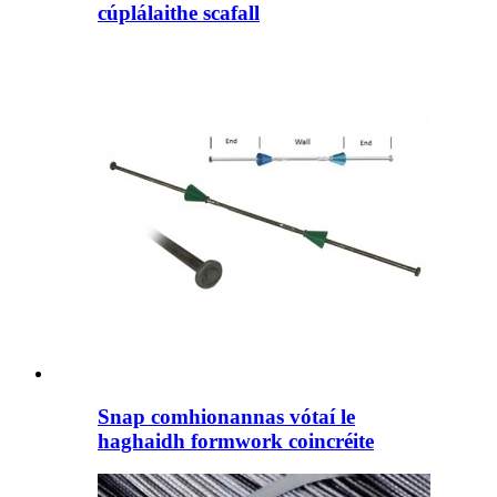
cúplálaithe scafall
Snap comhionannas vótaí le
haghaidh formwork coincréite