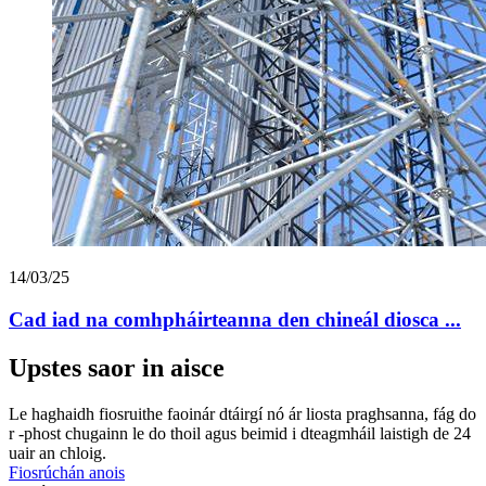
14/03/25
Cad iad na comhpháirteanna den chineál diosca ...
Upstes saor in aisce
Le haghaidh fiosruithe faoinár dtáirgí nó ár liosta praghsanna, fág do
r -phost chugainn le do thoil agus beimid i dteagmháil laistigh de 24
uair an chloig.
Fiosrúchán anois