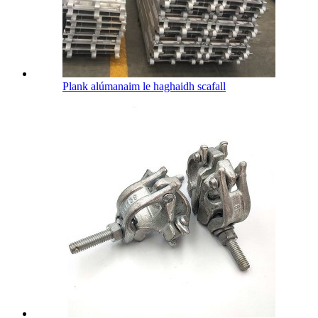
Plank alúmanaim le haghaidh scafall