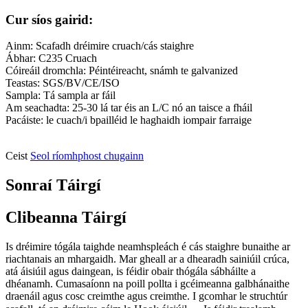
Cur síos gairid:
Ainm: Scafadh dréimire cruach/cás staighre
Ábhar: C235 Cruach
Cóireáil dromchla: Péintéireacht, snámh te galvanized
Teastas: SGS/BV/CE/ISO
Sampla: Tá sampla ar fáil
Am seachadta: 25-30 lá tar éis an L/C nó an taisce a fháil
Pacáiste: le cuach/i bpailléid le haghaidh iompair farraige
Ceist
Seol ríomhphost chugainn
Sonraí Táirgí
Clibeanna Táirgí
Is dréimire tógála taighde neamhspleách é cás staighre bunaithe ar
riachtanais an mhargaidh. Mar gheall ar a dhearadh sainiúil crúca,
atá áisiúil agus daingean, is féidir obair thógála sábháilte a
dhéanamh. Cumasaíonn na poill pollta i gcéimeanna galbhánaithe
draenáil agus cosc ​​creimthe agus creimthe. I gcomhar le struchtúr