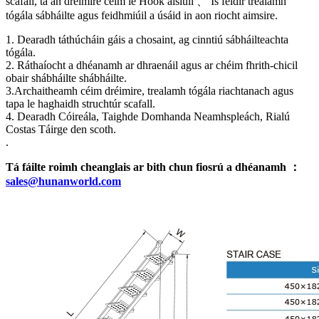
scafall, tá an dréimire céim le Hook áisiúil 、 Is féidir trealamh
tógála sábháilte agus feidhmiúil a úsáid in aon riocht aimsire.
1. Dearadh táthúcháin gáis a chosaint, ag cinntiú sábháilteachta
tógála.
2. Ráthaíocht a dhéanamh ar dhraenáil agus ar chéim fhrith-chicil
obair shábháilte shábháilte.
3.Archaitheamh céim dréimire, trealamh tógála riachtanach agus
tapa le haghaidh struchtúr scafall.
4. Dearadh Cóireála, Taighde Domhanda Neamhspleách, Rialú
Costas Táirge den scoth.
.
Tá fáilte roimh cheanglais ar bith chun fiosrú a dhéanamh ：
sales@hunanworld.com