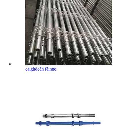
caighdeán fáinne