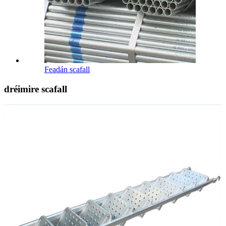
Feadán scafall
dréimire scafall