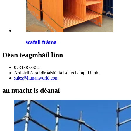
scafall fráma
Déan teagmháil linn
073188739521
Ard -Mhéara Idirnáisiúnta Longchamp, Uimh.
sales@hunanworld.com
an nuacht is déanaí