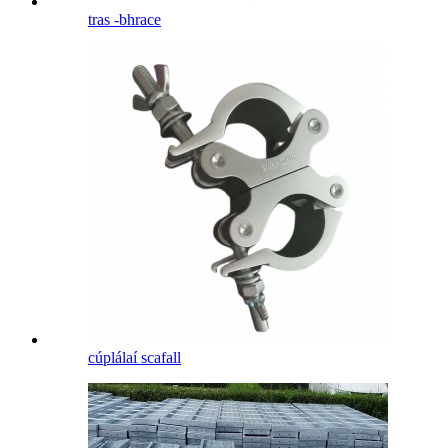
tras -bhrace
cúplálaí scafall