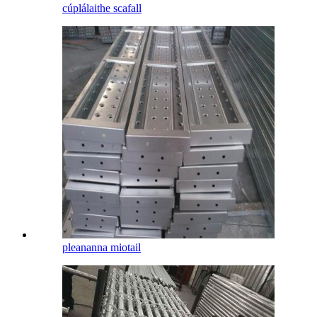
cúplálaithe scafall
pleananna miotail