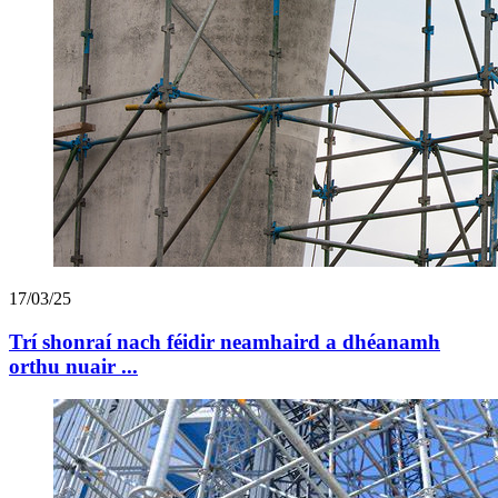
17/03/25
Trí shonraí nach féidir neamhaird a dhéanamh
orthu nuair ...