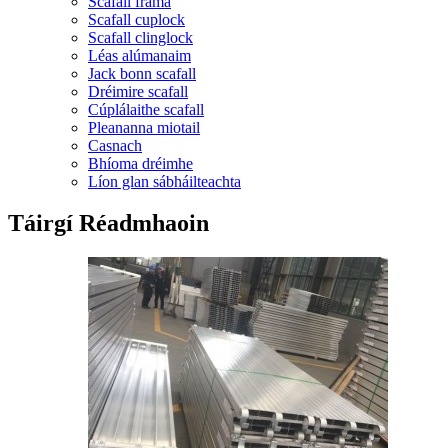
Scafall fráma
Scafall cuplock
Scafall clinglock
Léas alúmanaim
Jack bonn scafall
Dréimire scafall
Cúplálaithe scafall
Pleananna miotail
Casnach
Bhíoma dréimhe
Líon glan sábháilteachta
Táirgí Réadmhaoin