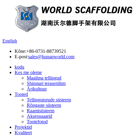
English
Kõne:
+86-0731-88739521
E-post:
sales@hunanworld.com
kodu
Kes me oleme
Maailma tellingud
Shinstari teraserühm
Ärikultuur
Tooted
Tellingutorude süsteem
Rõngaste süsteem
Raamisüsteem
Aksessuaarid
Tootefotod
Projektid
Kvaliteet