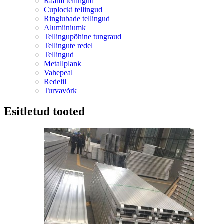
Raami tellingud
Cuplocki tellingud
Ringlubade tellingud
Alumiiniumk
Tellingupõhine tungraud
Tellingute redel
Tellingud
Metallplank
Vahepeal
Redelil
Turvavõrk
Esitletud tooted