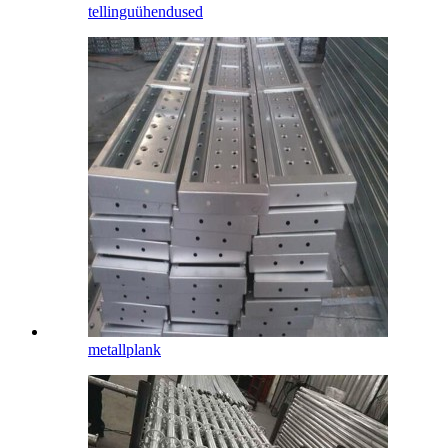
tellinguühendused
metallplank