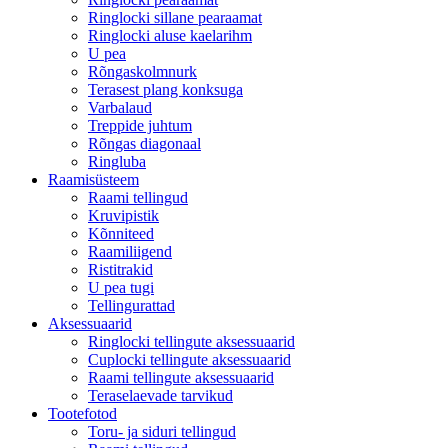
Ringlocki sillane pearaamat
Ringlocki aluse kaelarihm
U pea
Rõngaskolmnurk
Terasest plang konksuga
Varbalaud
Treppide juhtum
Rõngas diagonaal
Ringluba
Raamisüsteem
Raami tellingud
Kruvipistik
Kõnniteed
Raamiliigend
Ristitrakid
U pea tugi
Tellingurattad
Aksessuaarid
Ringlocki tellingute aksessuaarid
Cuplocki tellingute aksessuaarid
Raami tellingute aksessuaarid
Teraselaevade tarvikud
Tootefotod
Toru- ja siduri tellingud