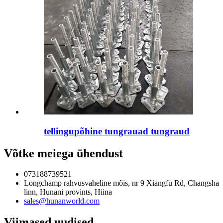
tellingupõhine tungrauad tungraud
Võtke meiega ühendust
073188739521
Longchamp rahvusvaheline mõis, nr 9 Xiangfu Rd, Changsha
linn, Hunani provints, Hiina
sales@hunanworld.com
Viimased uudised