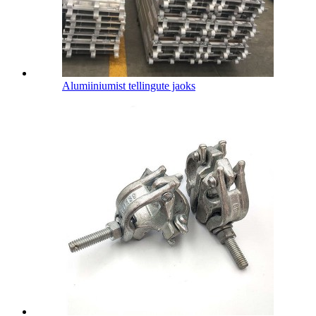
Alumiiniumist tellingute jaoks