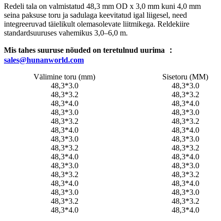
Redeli tala on valmistatud 48,3 mm OD x 3,0 mm kuni 4,0 mm
seina paksuse toru ja sadulaga keevitatud igal liigesel, need
integreeruvad täielikult olemasolevate liitmikega. Reldekiire
standardsuuruses vahemikus 3,0–6,0 m.
Mis tahes suuruse nõuded on teretulnud uurima ：
sales@hunanworld.com
Välimine toru (mm)
Sisetoru (MM)
48,3*3.0
48,3*3.0
48,3*3.2
48,3*3.2
48,3*4.0
48,3*4.0
48,3*3.0
48,3*3.0
48,3*3.2
48,3*3.2
48,3*4.0
48,3*4.0
48,3*3.0
48,3*3.0
48,3*3.2
48,3*3.2
48,3*4.0
48,3*4.0
48,3*3.0
48,3*3.0
48,3*3.2
48,3*3.2
48,3*4.0
48,3*4.0
48,3*3.0
48,3*3.0
48,3*3.2
48,3*3.2
48,3*4.0
48,3*4.0