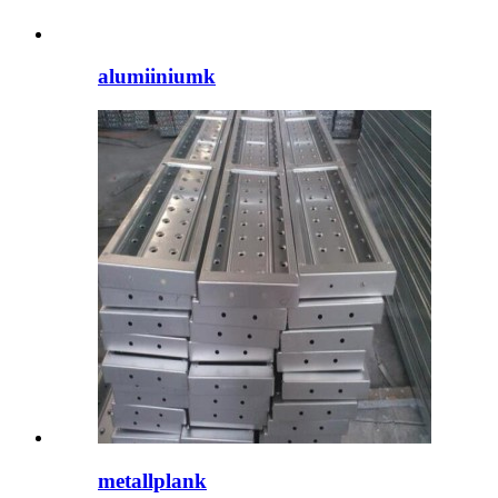
alumiiniumk
metallplank