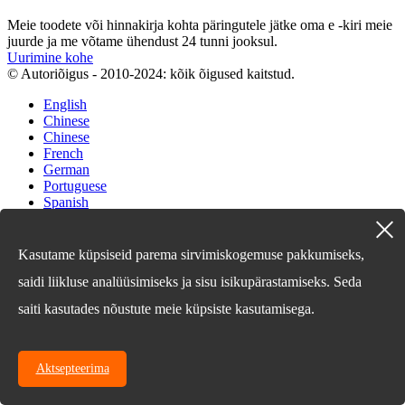
Meie toodete või hinnakirja kohta päringutele jätke oma e -kiri meie
juurde ja me võtame ühendust 24 tunni jooksul.
Uurimine kohe
© Autoriõigus - 2010-2024: kõik õigused kaitstud.
English
Chinese
Chinese
French
German
Portuguese
Spanish
Russian
Japanese
Korean
Kasutame küpsiseid parema sirvimiskogemuse pakkumiseks,
Arabic
saidi liikluse analüüsimiseks ja sisu isikupärastamiseks. Seda
Irish
Greek
saiti kasutades nõustute meie küpsiste kasutamisega.
Turkish
Italian
Danish
Romanian
Aktsepteerima
Indonesian
Czech