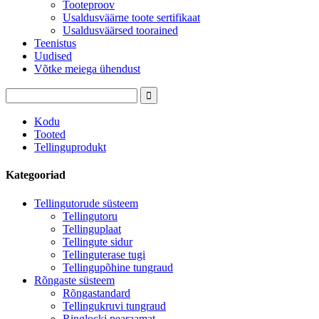
Tooteproov
Usaldusväärne toote sertifikaat
Usaldusväärsed toorained
Teenistus
Uudised
Võtke meiega ühendust
Kodu
Tooted
Tellinguprodukt
Kategooriad
Tellingutorude süsteem
Tellingutoru
Tellinguplaat
Tellingute sidur
Tellinguterase tugi
Tellingupõhine tungraud
Rõngaste süsteem
Rõngastandard
Tellingukruvi tungraud
Ringlocki pearaamat