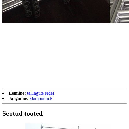
Eelmine:
tellingute redel
Järgmine:
alumiiniumk
Seotud tooted