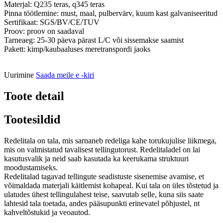
Materjal: Q235 teras, q345 teras
Pinna töötlemine: must, maal, pulbervärv, kuum kast galvaniseeritud
Sertifikaat: SGS/BV/CE/TUV
Proov: proov on saadaval
Tarneaeg: 25-30 päeva pärast L/C või sissemakse saamist
Pakett: kimp/kaubaaluses meretranspordi jaoks
Uurimine
Saada meile e -kiri
Toote detail
Tootesildid
Redelitala on tala, mis sarnaneb redeliga kahe torukujulise liikmega,
mis on valmistatud tavalisest tellingutorust. Redelitaladel on lai
kasutusvalik ja neid saab kasutada ka keerukama struktuuri
moodustamiseks.
Redelitalad tagavad tellingute seadistuste sisenemise avamise, et
võimaldada materjali käitlemist kohapeal. Kui tala on üles tõstetud ja
ulatudes ühest tellingulahest teise, saavutab selle, kuna siis saate
lahtesid tala toetada, andes pääsupunkti erinevatel põhjustel, nt
kahveltõstukid ja veoautod.