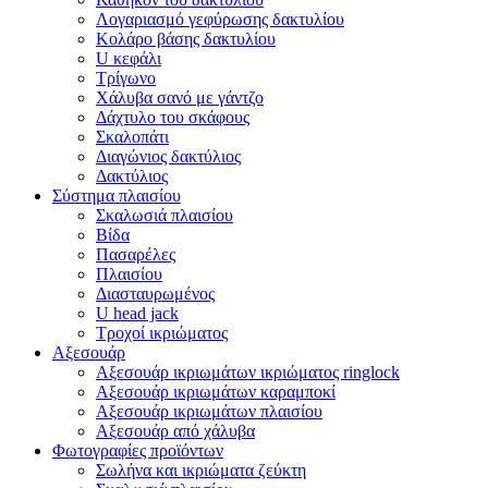
Λογαριασμό γεφύρωσης δακτυλίου
Κολάρο βάσης δακτυλίου
U κεφάλι
Τρίγωνο
Χάλυβα σανό με γάντζο
Δάχτυλο του σκάφους
Σκαλοπάτι
Διαγώνιος δακτύλιος
Δακτύλιος
Σύστημα πλαισίου
Σκαλωσιά πλαισίου
Βίδα
Πασαρέλες
Πλαισίου
Διασταυρωμένος
U head jack
Τροχοί ικριώματος
Αξεσουάρ
Αξεσουάρ ικριωμάτων ικριώματος ringlock
Αξεσουάρ ικριωμάτων καραμποκί
Αξεσουάρ ικριωμάτων πλαισίου
Αξεσουάρ από χάλυβα
Φωτογραφίες προϊόντων
Σωλήνα και ικριώματα ζεύκτη