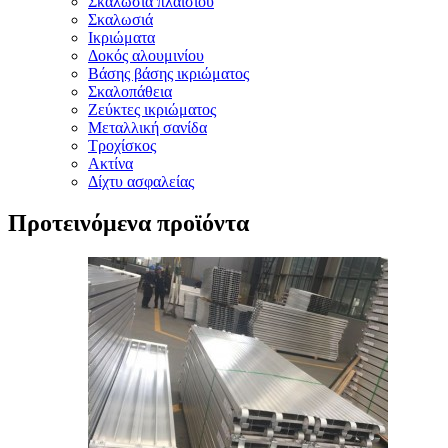
Σκαλωσιά πλαισίου
Σκαλωσιά
Ικριώματα
Δοκός αλουμινίου
Βάσης βάσης ικριώματος
Σκαλοπάθεια
Ζεύκτες ικριώματος
Μεταλλική σανίδα
Τροχίσκος
Ακτίνα
Δίχτυ ασφαλείας
Προτεινόμενα προϊόντα