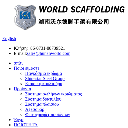
English
Κλήση:
+86-0731-88739521
E-mail:
sales@hunanworld.com
σπίτι
Ποιοι είμαστε
Παγκόσμιο ικρίωμα
Shinestar Steel Group
Εταιρική κουλτούρα
Προϊόντα
Σύστημα σωλήνων ικριώματος
Σύστημα δακτυλίου
Σύστημα πλαισίου
Αξεσουάρ
Φωτογραφίες προϊόντων
Έργα
ΠΟΙΟΤΗΤΑ