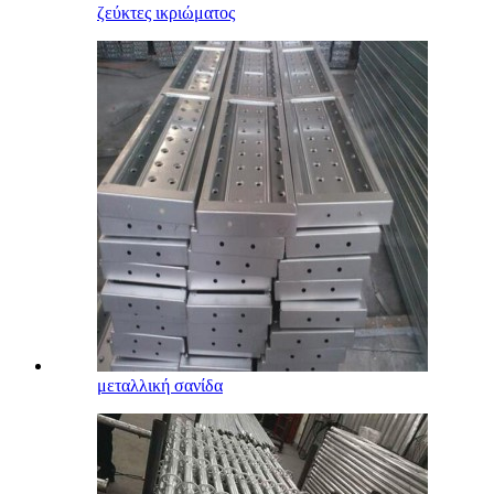
ζεύκτες ικριώματος
μεταλλική σανίδα