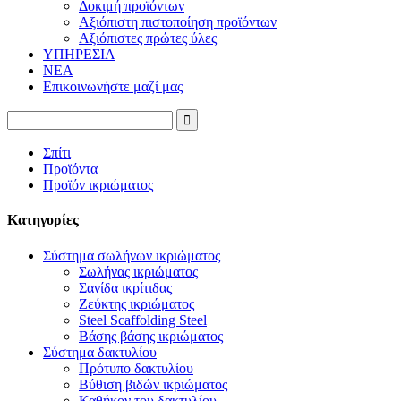
Δοκιμή προϊόντων
Αξιόπιστη πιστοποίηση προϊόντων
Αξιόπιστες πρώτες ύλες
ΥΠΗΡΕΣΙΑ
ΝΕΑ
Επικοινωνήστε μαζί μας
Σπίτι
Προϊόντα
Προϊόν ικριώματος
Κατηγορίες
Σύστημα σωλήνων ικριώματος
Σωλήνας ικριώματος
Σανίδα ικρίτιδας
Ζεύκτης ικριώματος
Steel Scaffolding Steel
Βάσης βάσης ικριώματος
Σύστημα δακτυλίου
Πρότυπο δακτυλίου
Βύθιση βιδών ικριώματος
Καθήκον του δακτυλίου