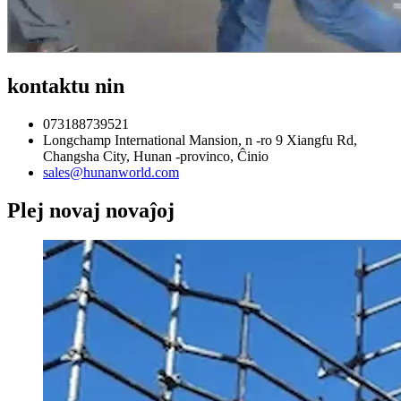
kontaktu nin
073188739521
Longchamp International Mansion, n -ro 9 Xiangfu Rd,
Changsha City, Hunan -provinco, Ĉinio
sales@hunanworld.com
Plej novaj novaĵoj