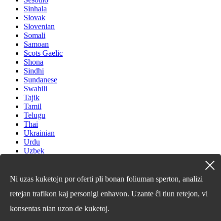
Sinhala
Slovak
Slovenian
Somali
Samoan
Scots Gaelic
Shona
Sindhi
Sundanese
Swahili
Tajik
Tamil
Telugu
Thai
Ukrainian
Urdu
Uzbek
Vietnamese
Welsh
Xhosa
Ni uzas kuketojn por oferti pli bonan foliuman sperton, analizi
Yiddish
retejan trafikon kaj personigi enhavon. Uzante ĉi tiun retejon, vi
Yoruba
Zulu
konsentas nian uzon de kuketoj.
Kinyarwanda