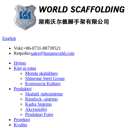
English
Voki:
+86-0731-88739521
Retpoŝto:
sales@hunanworld.com
Hejmo
Kiuj ni estas
Monda skafaldaro
Shinestar Steel Group
Korporacia Kulturo
Produktoj
Skafald -tubosistemo
Ringlock -sistemo
Kadra Sistemo
Akcesoraĵoj
Produktaj Fotoj
Projektoj
Kvalito