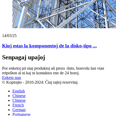
14/03/25
Kiuj estas la komponentoj de la disko-tipo ...
Senpagaj upaĵoj
Por enketoj pri niaj produktoj aŭ prezo -listo, bonvolu lasi vian
retpoŝton al ni kaj ni kontaktos ene de 24 horoj.
Enketo nun
© Kopirajto - 2010-2024: Ĉiuj rajtoj rezervitaj.
English
Chinese
Chinese
French
German
Portuguese