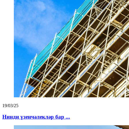
19/03/25
Нинди үзенчәлекләр бар ...