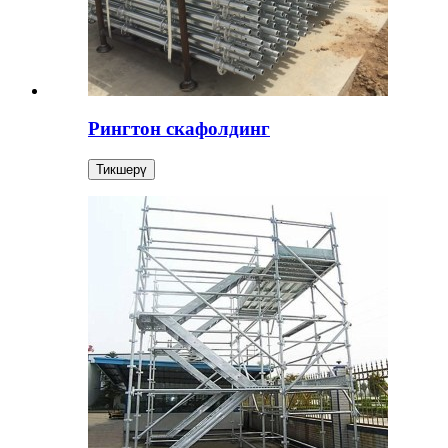
Рингтон скафолдинг
Тикшерү