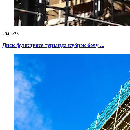
20/03/25
Диск функциясе турында күбрәк белү ...