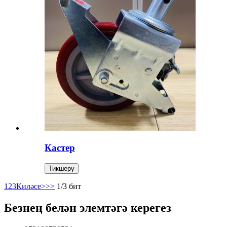
Кастер
Тикшерү
1
2
3
Киләсе>
>>
1/3 бит
Безнең белән элемтәгә керегез