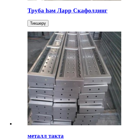
Труба һәм Ларр Скафолдинг
Тикшерү
металл такта