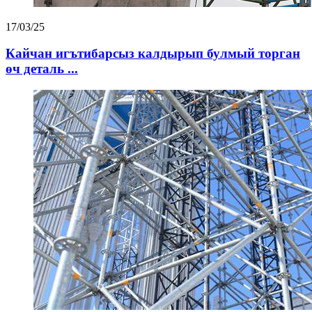
17/03/25
Кайчан игътибарсыз калдырып булмый торган
өч деталь ...