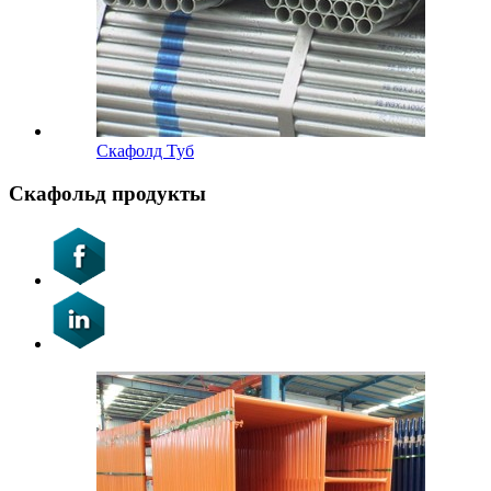
Скафолд Туб
Скафольд продукты