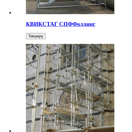
КВИКСТАГ СПФФолдинг
Тикшерү