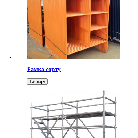
Рамка сөртү
Тикшерү