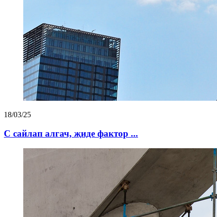
18/03/25
С сайлап алгач, җиде фактор ...