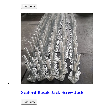
Тикшерү
Scaford Basak Jack Screw Jack
Тикшерү