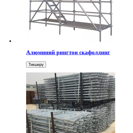
Алюминий рингтон скафолдинг
Тикшерү