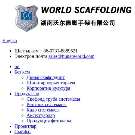
English
Шалтырату:
+ 86-0731-8889521
Электрон почта:
sales@hunanworld.com
өй
Без кем
Дөнья скафолдинг
Шинатар корыч төркем
Корпоратив культура
Продуктлар
Скафолд труба системасы
Ринглок системасы
Кадр системасы
Аксессуарлар
Продукция фотолары
Проектлар
Сыйфат