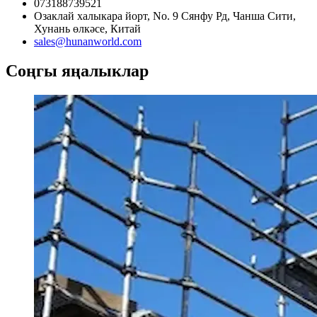
073188739521
Озаклай халыкара йорт, No. 9 Сянфу Рд, Чанша Сити,
Хунань өлкәсе, Китай
sales@hunanworld.com
Соңгы яңалыклар