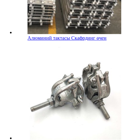
Алюминий тактасы Скафрдинг өчен