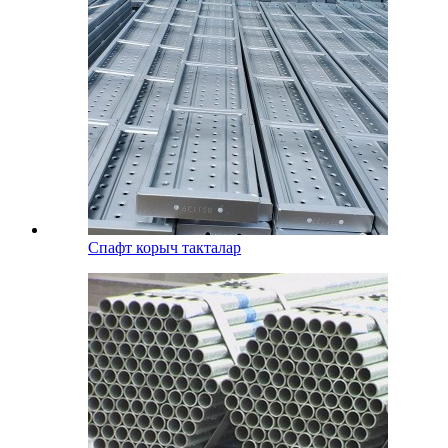
Спафт корыч такталар