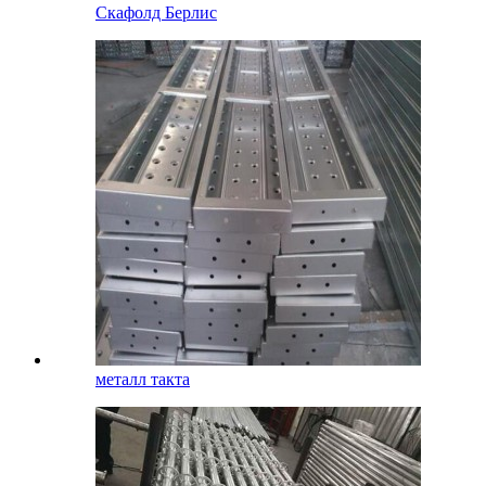
Скафолд Берлис
металл такта