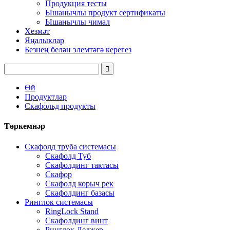
Продукция тесты
Ышанычлы продукт сертификаты
Ышанычлы чимал
Хезмәт
Яңалыклар
Безнең белән элемтәгә керегез
Өй
Продуктлар
Скафольд продукты
Төркемнәр
Скафолд труба системасы
Скафолд Туб
Скафолдинг тактасы
Скафор
Скафолд корыч рек
Скафолдинг базасы
Ринглок системасы
RingLock Stand
Скафолдинг винт
Ринглок Леджер