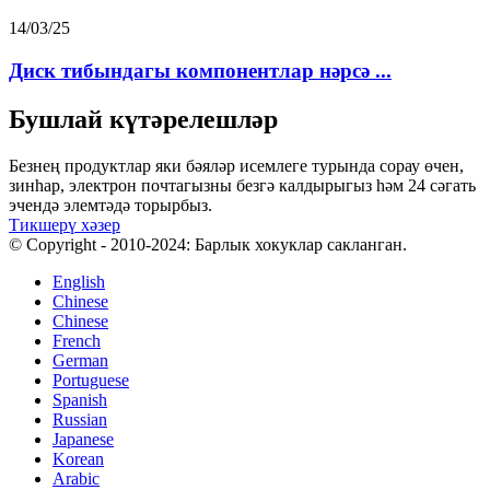
14/03/25
Диск тибындагы компонентлар нәрсә ...
Бушлай күтәрелешләр
Безнең продуктлар яки бәяләр исемлеге турында сорау өчен,
зинһар, электрон почтагызны безгә калдырыгыз һәм 24 сәгать
эчендә элемтәдә торырбыз.
Тикшерү хәзер
© Copyright - 2010-2024: Барлык хокуклар сакланган.
English
Chinese
Chinese
French
German
Portuguese
Spanish
Russian
Japanese
Korean
Arabic