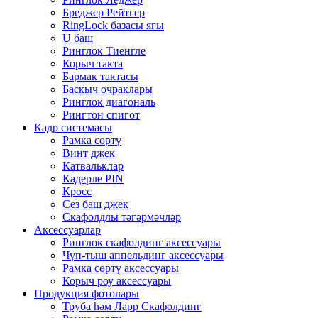
Бреджер Рейтгер
RingLock базасы ягы
U баш
Ринглок Тиенгле
Корыч такта
Бармак тактасы
Баскыч очраклары
Ринглок диагональ
Рингтон спигот
Кадр системасы
Рамка сөртү
Винт джек
Катвальклар
Кадерле PIN
Кросс
Сез баш джек
Скафолдлы тәгәрмәчләр
Аксессуарлар
Ринглок скафолдинг аксессуары
Чүп-тыш аппельдинг аксессуары
Рамка сөртү аксессуары
Корыч роу аксессуары
Продукция фотолары
Труба һәм Ларр Скафолдинг