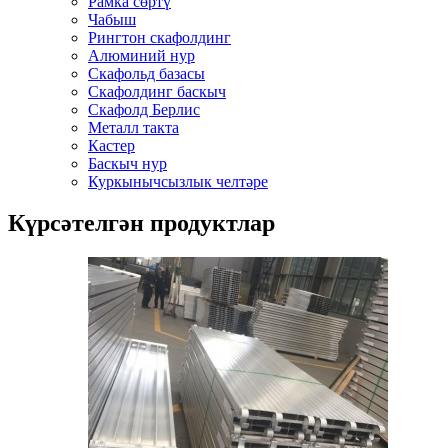
Рамка сөртү
Чабыш
Рингтон скафолдинг
Алюминий нур
Скафольд базасы
Скафолдинг баскыч
Скафолд Берлис
Металл такта
Кастер
Баскыч нур
Куркынычсызлык челтәре
Күрсәтелгән продуктлар