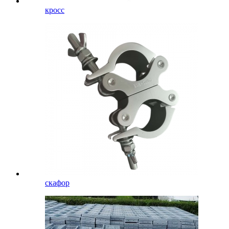
кросс
скафор