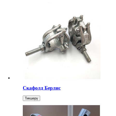
Скафолд Берлис
Тикшерү