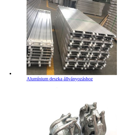
Alumínium deszka állványozáshoz