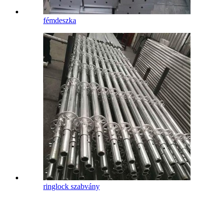
fémdeszka
ringlock szabvány