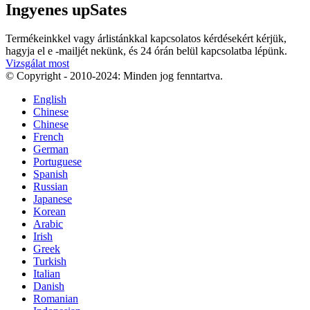
Ingyenes upSates
Termékeinkkel vagy árlistánkkal kapcsolatos kérdésekért kérjük,
hagyja el e -mailjét nekünk, és 24 órán belül kapcsolatba lépünk.
Vizsgálat most
© Copyright - 2010-2024: Minden jog fenntartva.
English
Chinese
Chinese
French
German
Portuguese
Spanish
Russian
Japanese
Korean
Arabic
Irish
Greek
Turkish
Italian
Danish
Romanian