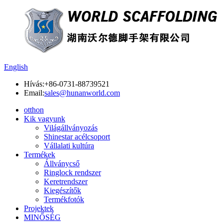
English
Hívás:
+86-0731-88739521
Email:
sales@hunanworld.com
otthon
Kik vagyunk
Világállványozás
Shinestar acélcsoport
Vállalati kultúra
Termékek
Állványcső
Ringlock rendszer
Keretrendszer
Kiegészítők
Termékfotók
Projektek
MINŐSÉG