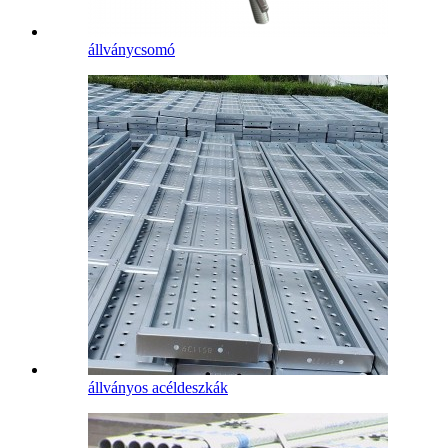
állványcsomó
állványos acéldeszkák