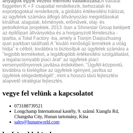
anyagok egyik vezető mérnöki vállalkozása.
A vállalat
független K + F csapattal rendelkezik, behozatali és
exportjogokkal rendelkezik, a globális értékesítési hálózat,
az ügyfelek számára átfogó állványozási megoldásokat
kínálhat. alagutak, kémények, erőművek, olaj- és
petrolkémiai projektek. 2013 -ban a Shinestar Group belépett
az építőipari állványokba és a horganyzott fémdeszka -
iparba, a Total Factory -ba, amely a Tianjin Daqiuzhuang
ipari parkban található A "kiváló minőségű termékek a világ
hídja" e célból, továbbra is biztosítjuk az ügyfelek számára a
"legjobb termékeket, a legátfogóbb értékesítési szolgáltatást,
a legalacsonyabb piaci árat" az ügyfelek piaci
versenyelőnyeinek javítása érdekében. "Ügyfél-központú,
továbbra is kielégítse az ügyfelek igényeit, javítsa az
ügyfelek elégedettségét", mint a hosszú távú fejlesztési
alapvető stratégiai fejlesztés.
vegye fel velünk a kapcsolatot
073188739521
Longchamp International kastély, 9. számú Xiangfu Rd,
Changsha City, Hunan tartomány, Kína
sales@hunanworld.com