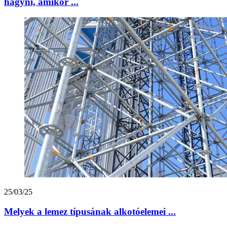
hagyni, amikor ...
25/03/25
Melyek a lemez típusának alkotóelemei ...