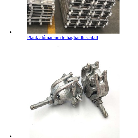
Plank alúmanaim le haghaidh scafall