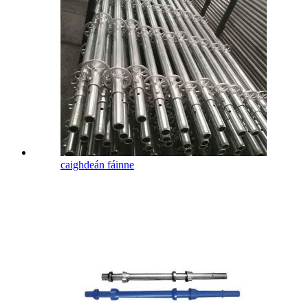
caighdeán fáinne