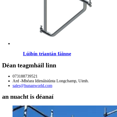
Lúibín triantán fáinne
Déan teagmháil linn
073188739521
Ard -Mhéara Idirnáisiúnta Longchamp, Uimh.
sales@hunanworld.com
an nuacht is déanaí