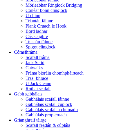
Mórleabhar Ringlock Bridging
Coiléar bonn clinglock
U chinn
Triantán fáinne
Plank Cruach le Hook
Bord ladhar
Cás staighre
Trasnán fáinne
Spigot clinglock
Córasfhráma
Scafall fráma
Jack Scriú
Catwalks
Fráma bioráin chomhpháirteach
Tras -bhrace
U Jack Ceann
Rothaí scafall
Gabh gabhálais
Gabhálais scafall fáinne
Gabhálais scafall cuplock
Gabhálais scafall a chumadh
Gabhálais prop cruach
Grianghraif táirge
Scafall feadán & cúplála