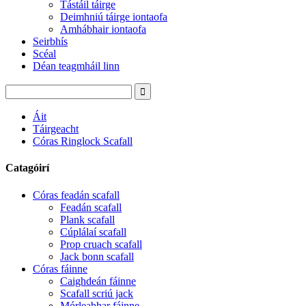
Tástáil táirge
Deimhniú táirge iontaofa
Amhábhair iontaofa
Seirbhís
Scéal
Déan teagmháil linn
Áit
Táirgeacht
Córas Ringlock Scafall
Catagóirí
Córas feadán scafall
Feadán scafall
Plank scafall
Cúplálaí scafall
Prop cruach scafall
Jack bonn scafall
Córas fáinne
Caighdeán fáinne
Scafall scriú jack
Mórleabhar fáinne