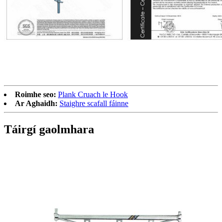
Roimhe seo:
Plank Cruach le Hook
Ar Aghaidh:
Staighre scafall fáinne
Táirgí gaolmhara