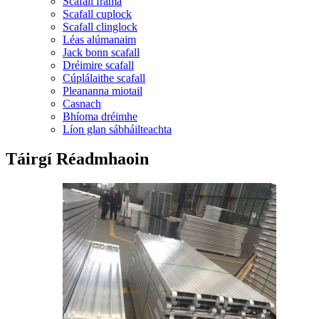
Scafall fráma
Scafall cuplock
Scafall clinglock
Léas alúmanaim
Jack bonn scafall
Dréimire scafall
Cúplálaithe scafall
Pleananna miotail
Casnach
Bhíoma dréimhe
Líon glan sábháilteachta
Táirgí Réadmhaoin