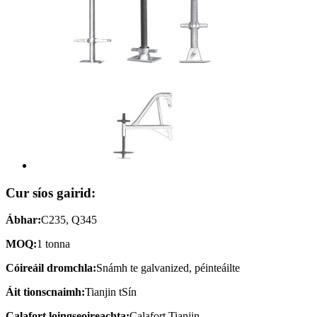
Cur síos gairid:
Ábhar:
C235, Q345
MOQ:
1 tonna
Cóireáil dromchla:
Snámh te galvanized, péinteáilte
Áit tionscnaimh:
Tianjin tSín
Calafort loingseoireachta:
Calafort Tianjin