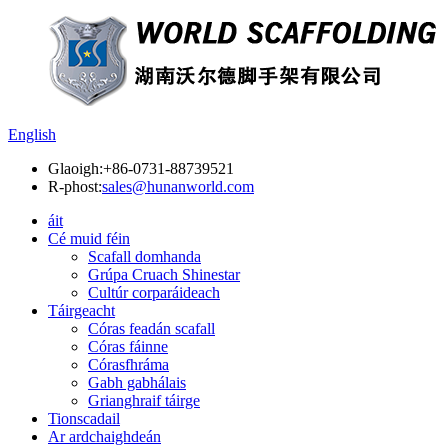
English
Glaoigh:
+86-0731-88739521
R-phost:
sales@hunanworld.com
áit
Cé muid féin
Scafall domhanda
Grúpa Cruach Shinestar
Cultúr corparáideach
Táirgeacht
Córas feadán scafall
Córas fáinne
Córasfhráma
Gabh gabhálais
Grianghraif táirge
Tionscadail
Ar ardchaighdeán