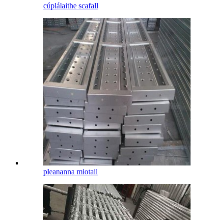
cúplálaithe scafall
pleananna miotail