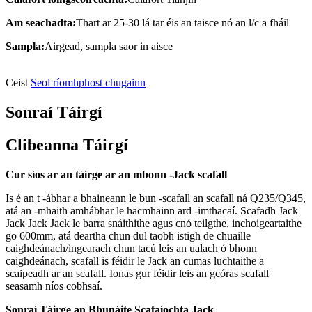
Am seachadta:
Thart ar 25-30 lá tar éis an taisce nó an l/c a fháil
Sampla:
Airgead, sampla saor in aisce
Ceist
Seol ríomhphost chugainn
Sonraí Táirgí
Clibeanna Táirgí
Cur síos ar an táirge ar an mbonn -Jack scafall
Is é an t -ábhar a bhaineann le bun -scafall an scafall ná Q235/Q345,
atá an -mhaith amhábhar le hacmhainn ard -imthacaí. Scafadh Jack
Jack Jack Jack le barra snáithithe agus cnó teilgthe, inchoigeartaithe
go 600mm, atá deartha chun dul taobh istigh de chuaille
caighdeánach/ingearach chun tacú leis an ualach ó bhonn
caighdeánach, scafall is féidir le Jack an cumas luchtaithe a
scaipeadh ar an scafall. Ionas gur féidir leis an gcóras scafall
seasamh níos cobhsaí.
Sonraí Táirge an Bhunáite Scafaíochta Jack