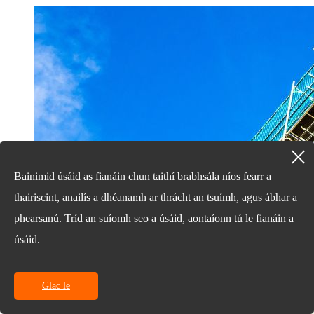
Bainimid úsáid as fianáin chun taithí brabhsála níos fearr a
thairiscint, anailís a dhéanamh ar thrácht an tsuímh, agus ábhar a
phearsanú. Tríd an suíomh seo a úsáid, aontaíonn tú le fianáin a
úsáid.
Glac le