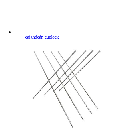
caighdeán cuplock