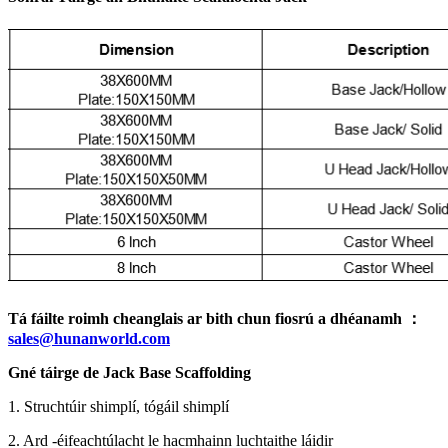
Tá fáilte roimh cheanglais ar bith chun fiosrú a dhéanamh ：
sales@hunanworld.com
Gné táirge de Jack Base Scaffolding
1. Struchtúir shimplí, tógáil shimplí
2. Ard -éifeachtúlacht le hacmhainn luchtaithe láidir