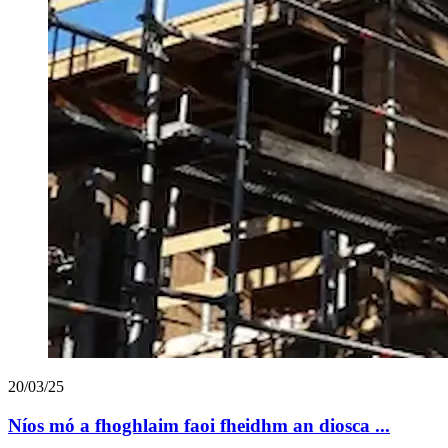
20/03/25
Níos mó a fhoghlaim faoi fheidhm an diosca ...