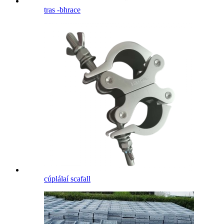
tras -bhrace
cúplálaí scafall