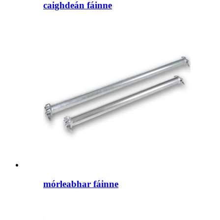
caighdeán fáinne
mórleabhar fáinne