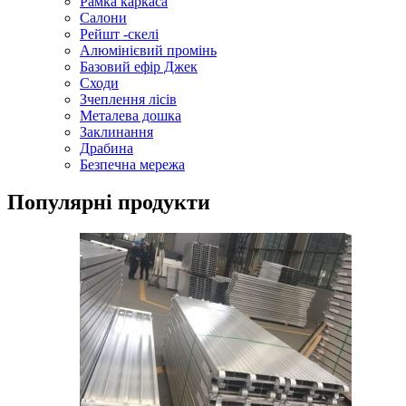
Рамка каркаса
Салони
Рейшт -скелі
Алюмінієвий промінь
Базовий ефір Джек
Сходи
Зчеплення лісів
Металева дошка
Заклинання
Драбина
Безпечна мережа
Популярні продукти