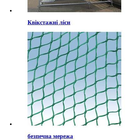
Квікстажні ліси
безпечна мережа