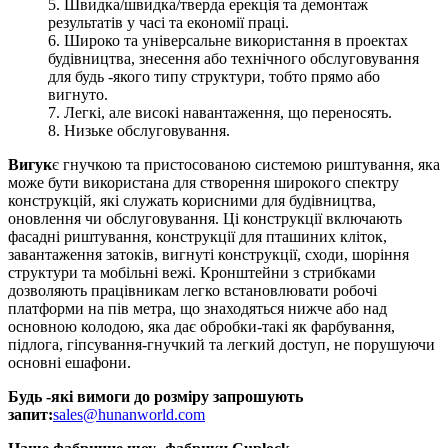
5. Швидка/швидка/тверда ерекція та демонтаж
результатів у часі та економії праці.
6. Широко та універсальне використання в проектах
будівництва, знесення або технічного обслуговування
для будь -якого типу структури, тобто прямо або
вигнуто.
7. Легкі, але високі навантаження, що переносять.
8. Низьке обслуговування.
Вигук
є гнучкою та пристосованою системою риштування, яка
може бути використана для створення широкого спектру
конструкцій, які служать корисними для будівництва,
оновлення чи обслуговування. Ці конструкції включають
фасадні риштування, конструкції для пташиних кліток,
завантаження затоків, вигнуті конструкції, сходи, шоріння
структури та мобільні вежі. Кронштейни з стрибками
дозволяють працівникам легко встановлювати робочі
платформи на пів метра, що знаходяться нижче або над
основною колодою, яка дає обробки-такі як фарбування,
підлога, гіпсування-гнучкий та легкий доступ, не порушуючи
основні ешафони.
Будь -які вимоги до розміру запрошують
запит:
sales@hunanworld.com