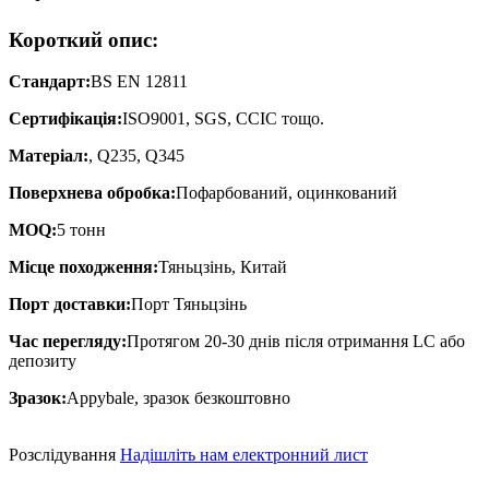
Короткий опис:
Стандарт:
BS EN 12811
Сертифікація:
ISO9001, SGS, CCIC тощо.
Матеріал:
, Q235, Q345
Поверхнева обробка:
Пофарбований, оцинкований
MOQ:
5 тонн
Місце походження:
Тяньцзінь, Китай
Порт доставки:
Порт Тяньцзінь
Час перегляду:
Протягом 20-30 днів після отримання LC або
депозиту
Зразок:
Appybale, зразок безкоштовно
Розслідування
Надішліть нам електронний лист