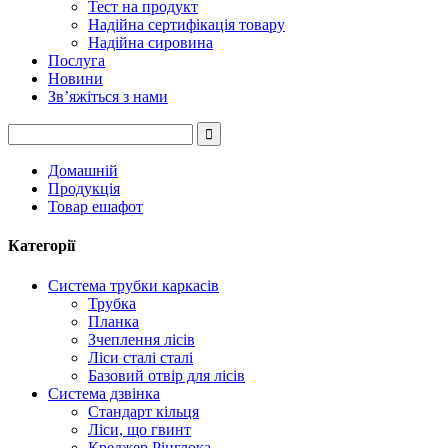
Тест на продукт
Надійна сертифікація товару
Надійна сировина
Послуга
Новини
Зв’яжіться з нами
Домашній
Продукція
Товар ешафот
Категорії
Система трубки каркасів
Трубка
Планка
Зчеплення лісів
Ліси сталі сталі
Базовий отвір для лісів
Система дзвінка
Стандарт кільця
Ліси, що гвинт
Креджер Рінглока