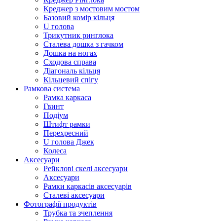
Креджер з мостовим мостом
Базовий комір кільця
U голова
Трикутник ринглока
Сталева дошка з гачком
Дошка на ногах
Сходова справа
Діагональ кільця
Кільцевий спігу
Рамкова система
Рамка каркаса
Гвинт
Подіум
Штифт рамки
Перехресний
U голова Джек
Колеса
Аксесуари
Рейклові скелі аксесуари
Аксесуари
Рамки каркасів аксесуарів
Сталеві аксесуари
Фотографії продуктів
Трубка та зчеплення