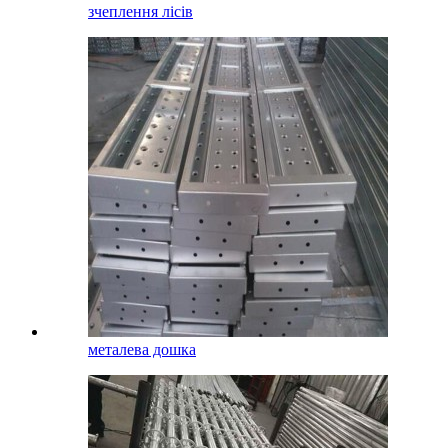
зчеплення лісів
металева дошка