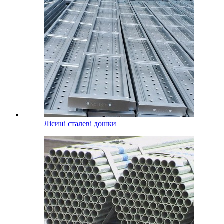
Лісині сталеві дошки