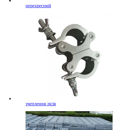
перехресний
зчеплення лісів