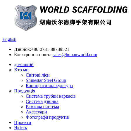
English
Дзвінок:
+86-0731-88739521
Електронна пошта:
sales@hunanworld.com
домашній
Хто ми
Світові ліси
Shinestar Steel Group
Корпоративна культура
Продукція
Система трубки каркасів
Система дзвінка
Рамкова система
Аксесуари
Фотографії продуктів
Проекти
Якість