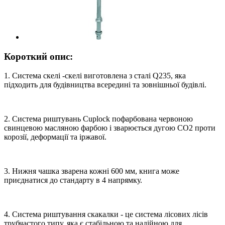
Короткий опис:
1. Система скелі -скелі виготовлена ​​з сталі Q235, яка
підходить для будівництва всередині та зовнішньої будівлі.
2. Система риштувань Cuplock пофарбована червоною
свинцевою масляною фарбою і зварюється дугою СО2 проти
корозії, деформації та іржавої.
3. Нижня чашка зварена кожні 600 мм, книга може
приєднатися до стандарту в 4 напрямку.
4. Система риштування скакалки - це система лісових лісів
трубчастого типу, яка є стабільною та надійною для