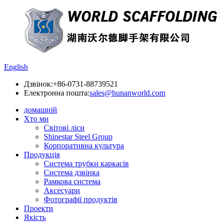
English
Дзвінок:
+86-0731-88739521
Електронна пошта:
sales@hunanworld.com
домашній
Хто ми
Світові ліси
Shinestar Steel Group
Корпоративна культура
Продукція
Система трубки каркасів
Система дзвінка
Рамкова система
Аксесуари
Фотографії продуктів
Проекти
Якість