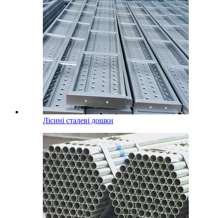
Лісині сталеві дошки