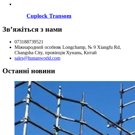
Cuplock Transom
Зв’яжіться з нами
073188739521
Міжнародний особняк Longchamp, № 9 Xiangfu Rd,
Changsha City, провінція Хунань, Китай
sales@hunanworld.com
Останні новини