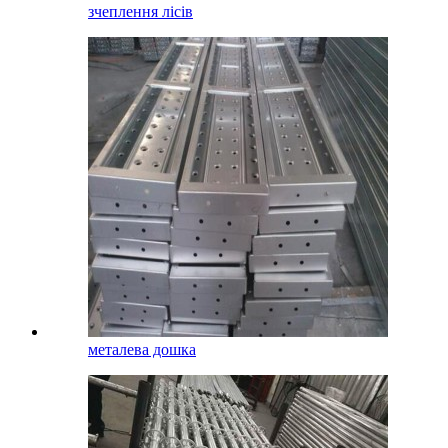
зчеплення лісів
металева дошка