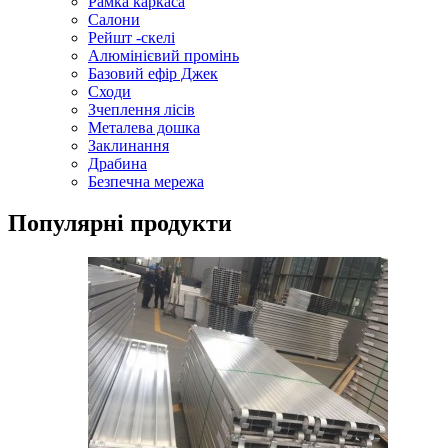
Рамка каркаса
Салони
Рейшт -скелі
Алюмінієвий промінь
Базовий ефір Джек
Сходи
Зчеплення лісів
Металева дошка
Заклинання
Драбина
Безпечна мережа
Популярні продукти