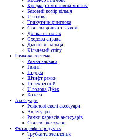
Креджер з мостовим мостом
Базовий комір кільця
U голова
Трикутник ринглока
Сталева дошка з гачком
Дошка на ногах
Сходова справа
Діагональ кільця
Кільцевий спігу
Рамкова система
Рамка каркаса
Гвинт
Подіум
Штифт рамки
Перехресний
U голова Джек
Колеса
Аксесуари
Рейклові скелі аксесуари
Аксесуари
Рамки каркасів аксесуарів
Сталеві аксесуари
Фотографії продуктів
Трубка та зчеплення