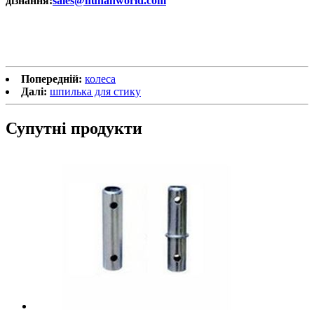
дізнання:
sales@hunanworld.com
Попередній:
колеса
Далі:
шпилька для стику
Супутні продукти