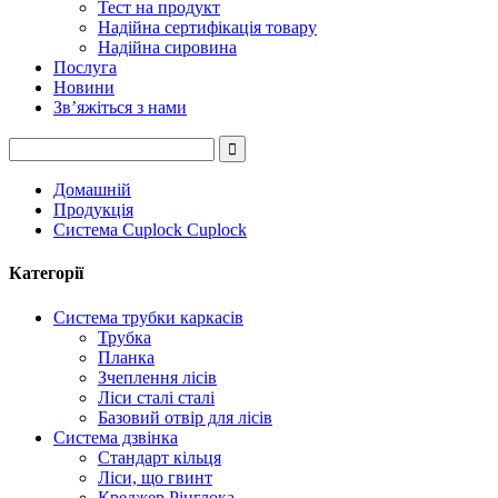
Тест на продукт
Надійна сертифікація товару
Надійна сировина
Послуга
Новини
Зв’яжіться з нами
Домашній
Продукція
Система Cuplock Cuplock
Категорії
Система трубки каркасів
Трубка
Планка
Зчеплення лісів
Ліси сталі сталі
Базовий отвір для лісів
Система дзвінка
Стандарт кільця
Ліси, що гвинт
Креджер Рінглока