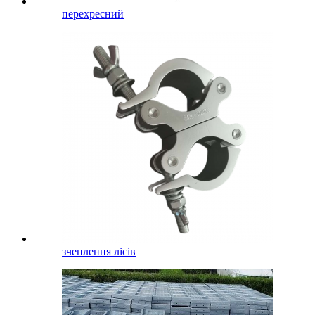
перехресний
зчеплення лісів