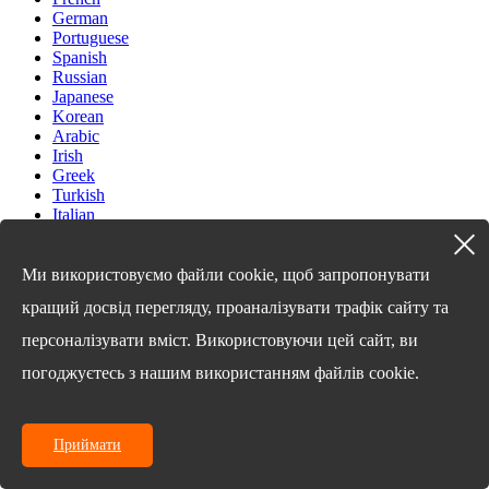
German
Portuguese
Spanish
Russian
Japanese
Korean
Arabic
Irish
Greek
Turkish
Italian
Danish
Romanian
Indonesian
Ми використовуємо файли cookie, щоб запропонувати
Czech
кращий досвід перегляду, проаналізувати трафік сайту та
Afrikaans
Swedish
персоналізувати вміст. Використовуючи цей сайт, ви
Polish
Basque
погоджуєтесь з нашим використанням файлів cookie.
Catalan
Esperanto
Hindi
Приймати
Lao
Albanian