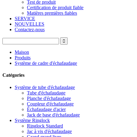
Test de produit
Certification de produit fiable
Matières premières fiables
SERVICE
NOUVELLES
Contactez-nous
Maison
Produits
Système de cadre d'échafaudage
Catégories
Système de tube d'échafaudage
Tube d'échafaudage
Planche d'échafaudage
Coupleur d'échafaudage
Échafaudage d'acier
Jack de base d'échafaudage
Système Ringlock
Ringlock Standard
Jac à vis d'échafaudage
Grand grand livre