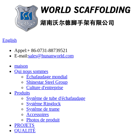
English
Appel:
+ 86-0731-88739521
E-mail:
sales@hunanworld.com
maison
Qui nous sommes
Échafaudage mondial
Shinestar Steel Group
Culture d'entreprise
Produits
Système de tube d'échafaudage
Système Ringlock
Système de trame
Accessoires
Photos de produit
PROJETS
QUALITÉ