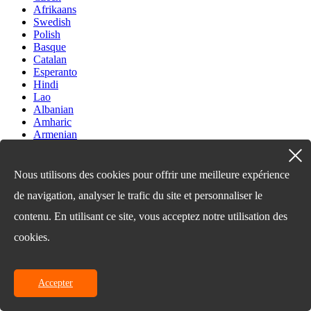
Afrikaans
Swedish
Polish
Basque
Catalan
Esperanto
Hindi
Lao
Albanian
Amharic
Armenian
Azerbaijani
Belarusian
Bengali
Nous utilisons des cookies pour offrir une meilleure expérience
Bosnian
de navigation, analyser le trafic du site et personnaliser le
Bulgarian
Cebuano
contenu. En utilisant ce site, vous acceptez notre utilisation des
Chichewa
Corsican
cookies.
Croatian
Dutch
Estonian
Accepter
Filipino
Finnish
Frisian