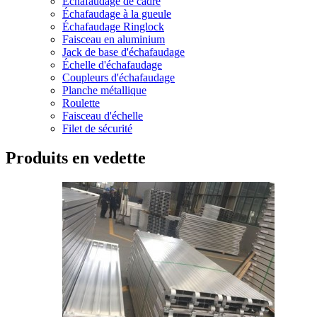
Échafaudage de cadre
Échafaudage à la gueule
Échafaudage Ringlock
Faisceau en aluminium
Jack de base d'échafaudage
Échelle d'échafaudage
Coupleurs d'échafaudage
Planche métallique
Roulette
Faisceau d'échelle
Filet de sécurité
Produits en vedette