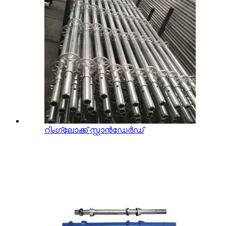
റിംഗ്ലോക്ക് സ്റ്റാൻഡേർഡ്