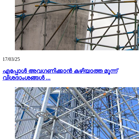
17/03/25
എപ്പോൾ അവഗണിക്കാൻ കഴിയാത്ത മൂന്ന്
വിശദാംശങ്ങൾ ...