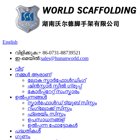
English
വിളിക്കുക:
+ 86-0731-88739521
ഇ-മെയിൽ:
sales@hunanworld.com
വീട്
നമ്മൾ ആരാണ്
ലോക സ്കാർഫോൾഡിംഗ്
ഷിൻസ്റ്റാർ സ്റ്റീൽ ഗ്രൂപ്പ്
കോർപ്പറേറ്റ് സംസ്കാരം
ഉൽപ്പന്നങ്ങൾ
സ്കാർഫോൾഡ് ട്യൂബ് സിസ്റ്റം
റിംഗ്ലോക്ക് സിസ്റ്റം
ഫ്രെയിം സിസ്റ്റം
ഉപസാധനങ്ങള്
ഉൽപ്പന്ന ഫോട്ടോകൾ
പദ്ധതികൾ
ഗുണം