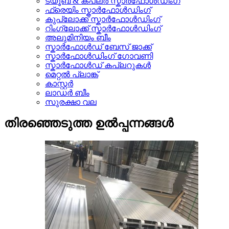
ട്യൂബ് & കപ്ലർ സ്കാർഫോൾഡിംഗ്
ഫ്രെയിം സ്കാർഫോൾഡിംഗ്
കുപ്ലോക്ക് സ്കാർഫോൾഡിംഗ്
റിംഗ്ലോക്ക് സ്കാർഫോൾഡിംഗ്
അലുമിനിയം ബീം
സ്കാർഫോൾഡ് ബേസ് ജാക്ക്
സ്കാർഫോൾഡിംഗ് ഗോവണി
സ്കാർഫോൾഡ് കപ്ലറുകൾ
മെറ്റൽ പ്ലാങ്ക്
കാസ്റ്റർ
ലാഡർ ബീം
സുരക്ഷാ വല
തിരഞ്ഞെടുത്ത ഉൽപ്പന്നങ്ങൾ