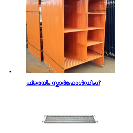
ഫ്രെയിം സ്കാർഫോൾഡിംഗ്