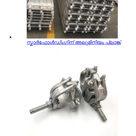
സ്കാർഫോൾഡിംഗിന് അലുമിനിയം പ്ലാങ്ക്