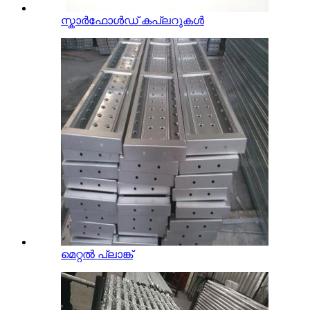
സ്കാർഫോൾഡ് കപ്ലറുകൾ
മെറ്റൽ പ്ലാങ്ക്