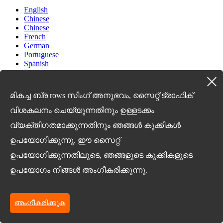
English
Chinese
Chinese
French
German
Portuguese
Spanish
Russian
Japanese
Korean
മികച്ച ബ്ര rows സിംഗ് അനുഭവം, സൈറ്റ് ട്രാഫിക്
Arabic
Irish
വിശകലനം ചെയ്യുന്നതിനും ഉള്ളടക്കം
Greek
വ്യക്തിഗതമാക്കുന്നതിനും ഞങ്ങൾ കുക്കികൾ
Turkish
Italian
ഉപയോഗിക്കുന്നു. ഈ സൈറ്റ്
Danish
Romanian
ഉപയോഗിക്കുന്നതിലൂടെ, ഞങ്ങളുടെ കുക്കികളുടെ
Indonesian
ഉപയോഗം നിങ്ങൾ അംഗീകരിക്കുന്നു.
Czech
Afrikaans
Swedish
Polish
അംഗീകരിക്കുക
Basque
Catalan