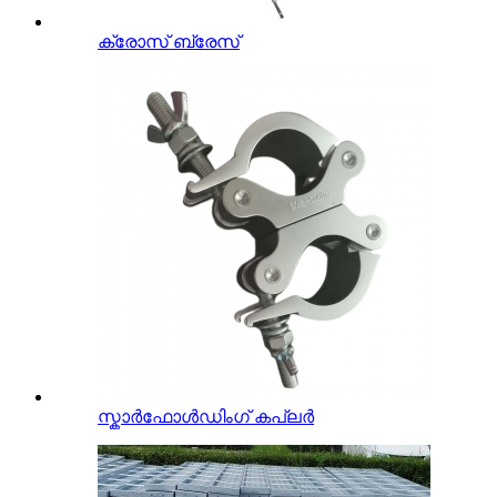
ക്രോസ് ബ്രേസ്
സ്കാർഫോൾഡിംഗ് കപ്ലർ