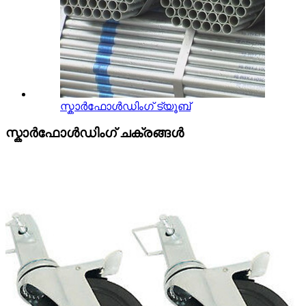
സ്കാർഫോൾഡിംഗ് ട്യൂബ്
സ്കാർഫോൾഡിംഗ് ചക്രങ്ങൾ