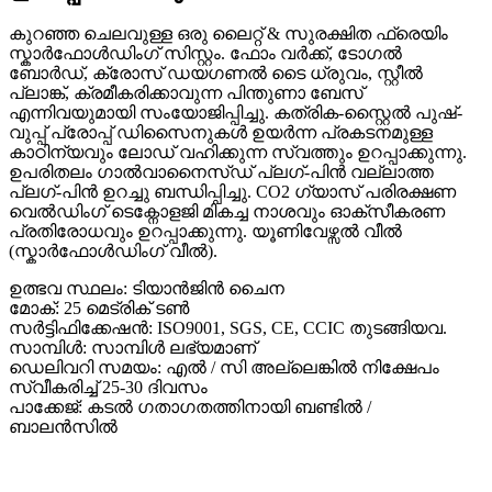
കുറഞ്ഞ ചെലവുള്ള ഒരു ലൈറ്റ് & സുരക്ഷിത ഫ്രെയിം
സ്കാർഫോൾഡിംഗ് സിസ്റ്റം. ഫോം വർക്ക്, ടോഗൽ
ബോർഡ്, ക്രോസ് ഡയഗണൽ ടൈ ധ്രുവം, സ്റ്റീൽ
പ്ലാങ്ക്, ക്രമീകരിക്കാവുന്ന പിന്തുണാ ബേസ്
എന്നിവയുമായി സംയോജിപ്പിച്ചു. കത്രിക-സ്റ്റൈൽ പുഷ്-
വുപ്പ് പ്രോപ്പ് ഡിസൈനുകൾ ഉയർന്ന പ്രകടനമുള്ള
കാഠിന്യവും ലോഡ് വഹിക്കുന്ന സ്വത്തും ഉറപ്പാക്കുന്നു.
ഉപരിതലം ഗാൽവാനൈസ്ഡ് പ്ലഗ്-പിൻ വല്ലാത്ത
പ്ലഗ്-പിൻ ഉറച്ചു ബന്ധിപ്പിച്ചു. CO2 ഗ്യാസ് പരിരക്ഷണ
വെൽഡിംഗ് ടെക്നോളജി മികച്ച നാശവും ഓക്സീകരണ
പ്രതിരോധവും ഉറപ്പാക്കുന്നു. യൂണിവേഴ്സൽ വീൽ
(സ്കാർഫോൾഡിംഗ് വീൽ).
ഉത്ഭവ സ്ഥലം: ടിയാൻജിൻ ചൈന
മോക്: 25 മെട്രിക് ടൺ
സർട്ടിഫിക്കേഷൻ: ISO9001, SGS, CE, CCIC തുടങ്ങിയവ.
സാമ്പിൾ: സാമ്പിൾ ലഭ്യമാണ്
ഡെലിവറി സമയം: എൽ / സി അല്ലെങ്കിൽ നിക്ഷേപം
സ്വീകരിച്ച് 25-30 ദിവസം
പാക്കേജ്: കടൽ ഗതാഗതത്തിനായി ബണ്ടിൽ /
ബാലൻസിൽ