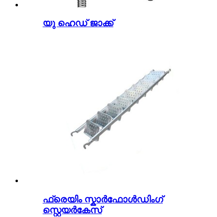
യു ഹെഡ് ജാക്ക്
ഫ്രെയിം സ്കാർഫോൾഡിംഗ്
സ്റ്റെയർകേസ്