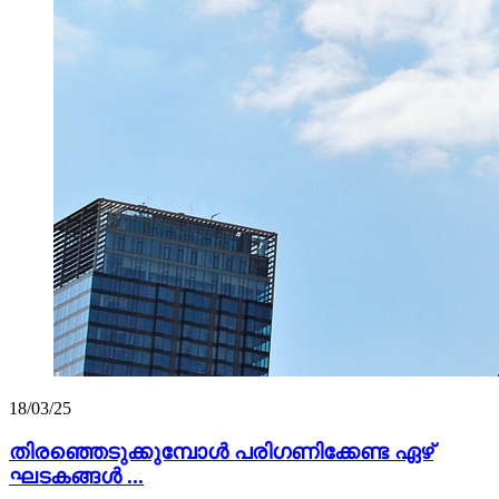
18/03/25
തിരഞ്ഞെടുക്കുമ്പോൾ പരിഗണിക്കേണ്ട ഏഴ്
ഘടകങ്ങൾ ...