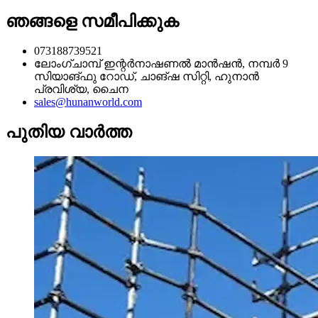
ഞങ്ങളെ സമീപിക്കുക
073188739521
ലോംഗ്ചാമ്പ് ഇന്റർനാഷണൽ മാൻഷൻ, നമ്പർ 9
സിയാങ്ഫു റോഡ്, ചാങ്ഷ സിറ്റി, ഹുനാൻ
പ്രവിശ്യ, ചൈന
sales@hunanworld.com
പുതിയ വാർത്ത