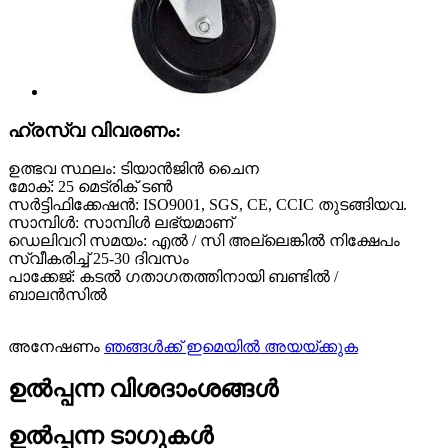
ഹ്രസ്വ വിവരണം:
ഉത്ഭവ സ്ഥലം: ടിയാൻജിൻ ചൈന
മോക്: 25 മെട്രിക് ടൺ
സർട്ടിഫിക്കേഷൻ: ISO9001, SGS, CE, CCIC തുടങ്ങിയവ.
സാമ്പിൾ: സാമ്പിൾ ലഭ്യമാണ്
ഡെലിവറി സമയം: എൽ / സി അല്ലെങ്കിൽ നിക്ഷേപം
സ്വീകരിച്ച് 25-30 ദിവസം
പാക്കേജ്: കടൽ ഗതാഗതത്തിനായി ബണ്ടിൽ /
ബാലൻസിൽ
അനേഷണം
ഞങ്ങൾക്ക് ഇമെയിൽ അയയ്ക്കുക
ഉൽപ്പന്ന വിശദാംശങ്ങൾ
ഉൽപ്പന്ന ടാഗുകൾ