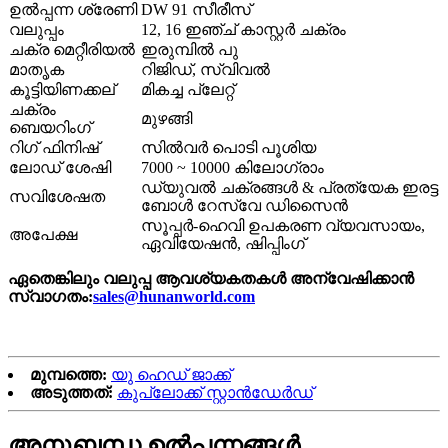
ഉൽപ്പന്ന ശ്രേണി
DW 91 സീരീസ്
വലുപ്പം
12, 16 ഇഞ്ച് കാസ്റ്റർ ചക്രം
ചക്ര മെറ്റീരിയൽ
ഇരുമ്പിൽ പു
മാതൃക
റിജിഡ്, സ്വിവൽ
കൂട്ടിയിണക്കല്
മികച്ച പ്ലേറ്റ്
ചക്രം
മുഴങ്ങി
ബെയറിംഗ്
റിഗ് ഫിനിഷ്
സിൽവർ പൊടി പൂശിയ
ലോഡ് ശേഷി
7000 ~ 10000 കിലോഗ്രാം
ഡ്യുവൽ ചക്രങ്ങൾ & പ്രത്യേക ഇരട്ട
സവിശേഷത
ബോൾ റേസ്വേ ഡിസൈൻ
സൂപ്പർ-ഹെവി ഉപകരണ വ്യവസായം,
അപേക്ഷ
ഏവിയേഷൻ, ഷിപ്പിംഗ്
ഏതെങ്കിലും വലുപ്പ ആവശ്യകതകൾ അന്വേഷിക്കാൻ
സ്വാഗതം:
sales@hunanworld.com
മുമ്പത്തെ:
യു ഹെഡ് ജാക്ക്
അടുത്തത്:
കുപ്ലോക്ക് സ്റ്റാൻഡേർഡ്
അനുബന്ധ ഉൽപ്പന്നങ്ങൾ