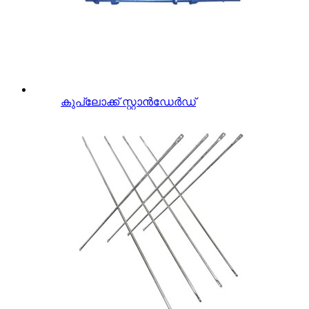
കുപ്ലോക്ക് സ്റ്റാൻഡേർഡ്