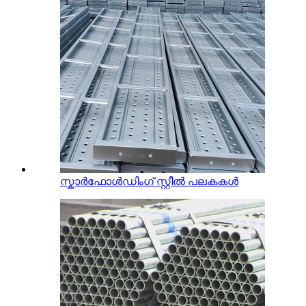
സ്കാർഫോൾഡിംഗ് സ്റ്റീൽ പലകകൾ