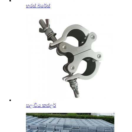
හරස් බ්රේස්
පලංචිය කප්ලර්