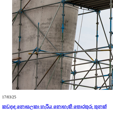
17/03/25
කවදාද නොසලකා හැරිය නොහැකි තොරතුරු තුනක්
...