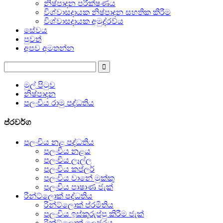
නිෂ්පාදන පරීක්ෂණය
විශ්වාසදායක නිෂ්පාදන සහතික කිරීම
විශ්වාසදායක අමුද්රව්ය
සේවය
පුවත්
අපව අමතන්න
මුල් පිටුව
නිෂ්පාදන
පලංචිය රාමු පද්ධතිය
ප්රවර්ග
පලංචිය නළ පද්ධතිය
පලංචිය නළය
පලංචිය ලෑල්ල
පලංචිය කප්ලර්
පලංචිය වානේ මුක්කු
පලංචිය පාෂාණ ජැක්
රින්ට්ලොක් පද්ධතිය
රින්ට්ලොක් ප්රමිතිය
පලංචිය ඉස්කුරුප්පු කිරීම ජැක්
රින්ට්ලොක් ලෙජරය