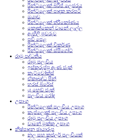
රින්ට්ලොක් බ්රිජ් ලෙජරය
රින්ට්ලොක් පාදක කරපටි
ඔයාව
රින්ට්ලොක් ත්රිකෝණය
කොක්කෙන් වානේ ලෑල්ල
ඇඟිලි පුවරුව
පඩි පෙළ
රින්ට්ලොක් විකර්ණ
රින්ට්ලොක් ස්පිගෝට්
රාමු පද්ධතිය
රාමු පලංචිය
ඉස්කුරුප්පු ඇණ ජැක්
කැට්වෝක්ස්
ඒකාබද්ධ පින්
හරස් බ්රේස්
යූ හෙඩ් ජැක්
පලංචිය රෝද
උපාංග
රින්ට්ලොක් පලංචිය උපාංග
කැප්ලොක් පලංචිය උපාංග
රාමු පලංචිය උපාංග
වානේ මුක්කු උපාංග
නිෂ්පාදන ඡායාරූප
නල සහ කප්ලර් පලංචියක්