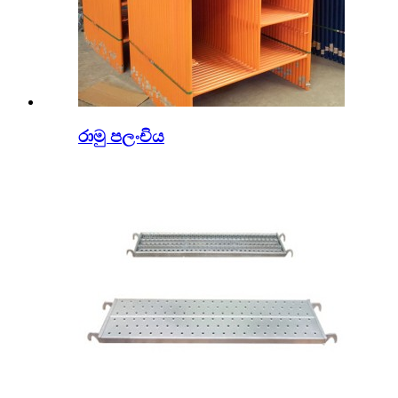
රාමු පලංචිය