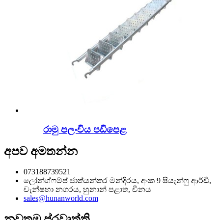
රාමු පලංචිය පඩිපෙළ
අපව අමතන්න
073188739521
ලෝන්ග්ෆම්ප් ජාත්යන්තර මන්දිරය, අංක 9 ෂියැන්ෆු ආර්ඩී,
චැන්ෂහා නගරය, හුනාන් පළාත, චීනය
sales@hunanworld.com
නවතම ප්රවෘත්ති