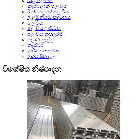
රාමු පලංචිය
කැප්ලොක් පලංචිය
රින්ට්ලොක් පලංචිය
ඇලුමිනියම් කදම්භය
පලංචිය
පලංචිය ඉණිමඟ
පලංචිය කප්ලර්ස්
ලෝහ ලෑල්ල
කැස්ටර්
ඉණිමඟ කදම්බ
ආරක්ෂිත දැල
විශේෂිත නිෂ්පාදන