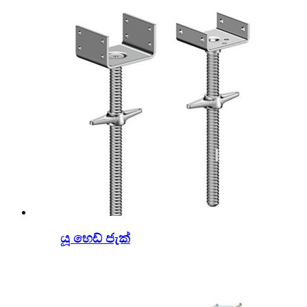
යූ හෙඩ් ජැක්