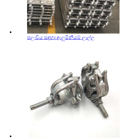
පලංචිය සඳහා ඇලුමිනියම් ලෑල්ල