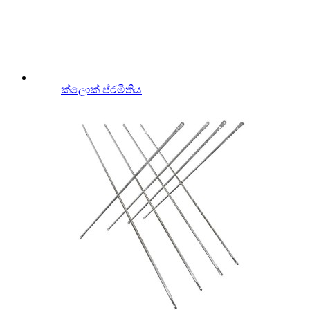
ක්ලොක් ප්රමිතිය