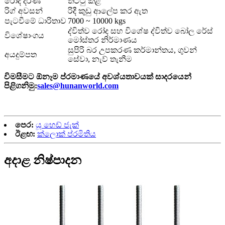
රෝද දරණ
තට්ටු කළ
රිග් අවසන්
රිදී කුඩු ආලේප කර ඇත
පැටවීමේ ධාරිතාව
7000 ~ 10000 kgs
ද්විත්ව රෝද සහ විශේෂ ද්විත්ව බෝල රේස්
විශේෂාංගය
මෝස්තර නිර්මාණය
සුපිරි බර උපකරණ කර්මාන්තය, ගුවන්
අයදුම්පත
සේවා, නැව් තැනීම
විමසීමට ඕනෑම ප්රමාණයේ අවශ්යතාවයක් සාදරයෙන්
පිළිගනිමු:
sales@hunanworld.com
පෙර:
යූ හෙඩ් ජැක්
ඊළඟ:
ක්ලොක් ප්රමිතිය
අදාළ නිෂ්පාදන