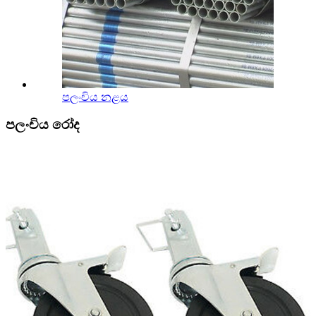
පලංචිය නළය
පලංචිය රෝද