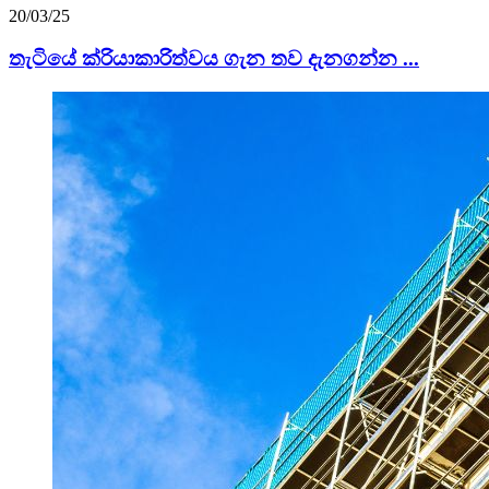
20/03/25
තැටියේ ක්රියාකාරිත්වය ගැන තව දැනගන්න ...