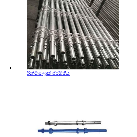
රින්ට්ලොක් ප්රමිතිය