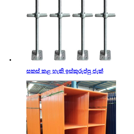
සකස් කළ හැකි ඉස්කුරුප්පු ජැක්