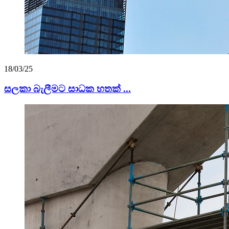
18/03/25
සලකා බැලීමට සාධක හතක් ...