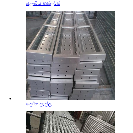
පලංචිය කප්ලර්ස්
ලෝහ ලෑල්ල