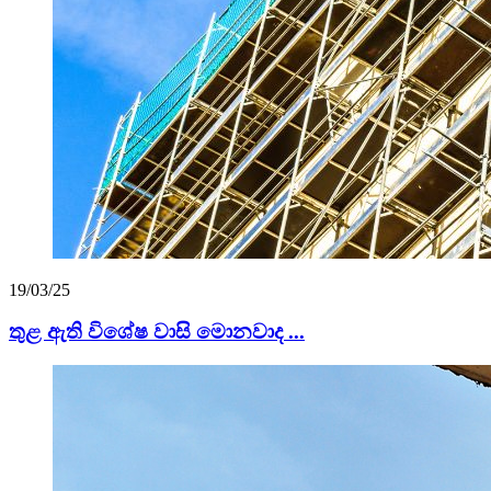
19/03/25
තුළ ඇති විශේෂ වාසි මොනවාද ...