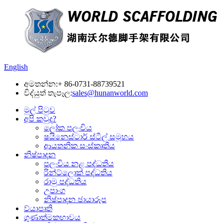
English
අමතන්න:
+ 86-0731-88739521
විද්යුත් තැපෑල:
sales@hunanworld.com
මුල් පිටුව
අපි කවුද?
ලෝක පලංචිය
ෂයිනෙස්ටාර් ස්ටීල් සමූහය
ආයතනික සංස්කෘතිය
නිෂ්පාදන
පලංචිය නළ පද්ධතිය
රින්ට්ලොක් පද්ධතිය
රාමු පද්ධතිය
උපාංග
නිෂ්පාදන ඡායාරූප
ව්යාපෘති
ගුණාත්මකභාවය