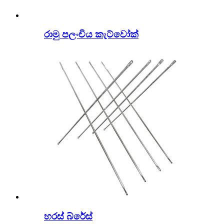
රාමු පලංචිය කැට්වෝක්
හරස් බ්රේස්