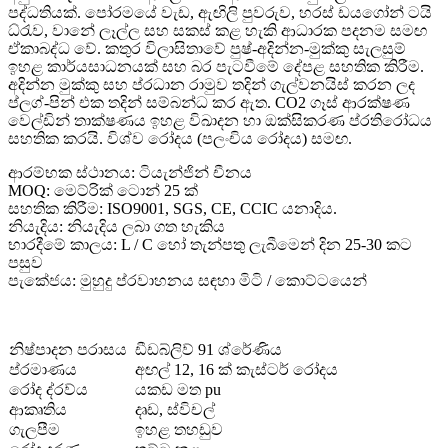
පද්ධතියක්. පෝරමයේ වැඩ, ඇඟිලි පුවරුව, හරස් ඩයගෝන් ටයි
ධ්රැව, වානේ ලෑල්ල සහ සකස් කළ හැකි ආධාරක පදනම සමඟ
ඒකාබද්ධ වේ. කතුර විලාසිතාවේ පුෂ්-අදින්න-මුක්කු සැලසුම්
ඉහළ කාර්යසාධනයක් සහ බර පැටවීමේ දේපළ සහතික කිරීම.
අදින්න මුක්කු සහ ප්රධාන රාමුව තදින් ගැල්වනයිස් කරන ලද
ප්ලග්-පින් එක තදින් සම්බන්ධ කර ඇත. CO2 ගෑස් ආරක්ෂණ
වෙල්ඩින් තාක්ෂණය ඉහළ විඛාදන හා ඔක්සිකරණ ප්රතිරෝධය
සහතික කරයි. විශ්ව රෝදය (පලංචිය රෝදය) සමඟ.
ආරම්භක ස්ථානය: ටියැන්ජින් චීනය
MOQ: මෙට්රික් ටොන් 25 ක්
සහතික කිරීම: ISO9001, SGS, CE, CCIC යනාදිය.
නියැදිය: නියැදිය ලබා ගත හැකිය
භාරදීමේ කාලය: L / C හෝ තැන්පතු ලැබීමෙන් දින 25-30 කට
පසුව
පැකේජය: මුහුදු ප්රවාහනය සඳහා මිටි / කොට්ටයෙන්
නිෂ්පාදන පරාසය
ඩීඩබ්ලිව් 91 ශ්රේණිය
ප්රමාණය
අඟල් 12, 16 ක් කැස්ටර් රෝදය
රෝද ද්රව්ය
යකඩ මත pu
ආකෘතිය
දෘඩ, ස්විචල්
ගැලපීම
ඉහළ තහඩුව