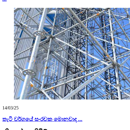
14/03/25
තැටි වර්ගයේ සංරචක මොනවාද ...