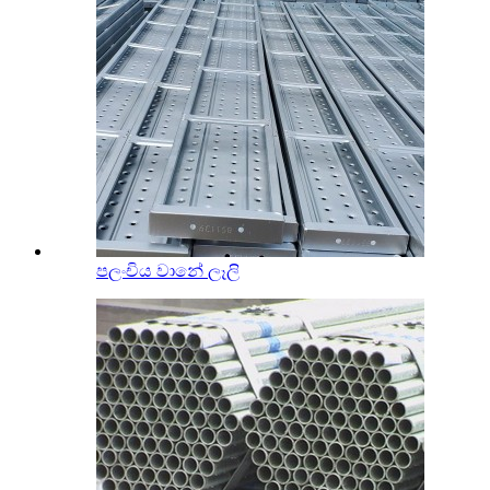
පලංචිය වානේ ලෑලි