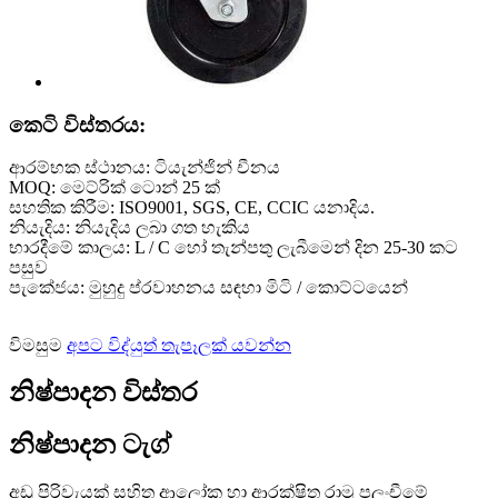
කෙටි විස්තරය:
ආරම්භක ස්ථානය: ටියැන්ජින් චීනය
MOQ: මෙට්රික් ටොන් 25 ක්
සහතික කිරීම: ISO9001, SGS, CE, CCIC යනාදිය.
නියැදිය: නියැදිය ලබා ගත හැකිය
භාරදීමේ කාලය: L / C හෝ තැන්පතු ලැබීමෙන් දින 25-30 කට
පසුව
පැකේජය: මුහුදු ප්රවාහනය සඳහා මිටි / කොට්ටයෙන්
විමසුම
අපට විද්යුත් තැපෑලක් යවන්න
නිෂ්පාදන විස්තර
නිෂ්පාදන ටැග්
අඩු පිරිවැයක් සහිත ආලෝක හා ආරක්ෂිත රාමු පලංචීමේ