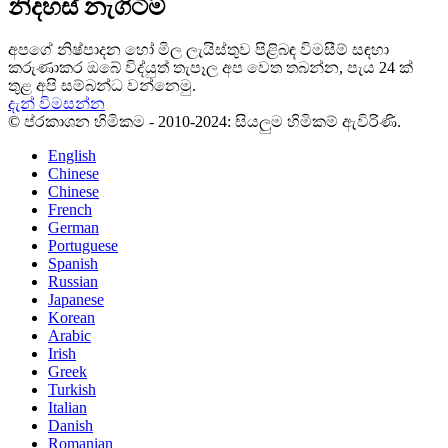
නිදහස් නැගිටීම්
අපගේ නිෂ්පාදන හෝ මිල ලැයිස්තුව පිළිබඳ විමසීම් සඳහා
කරුණාකර ඔබේ විද්යුත් තැපෑල අප වෙත තබන්න, පැය 24 ක්
තුළ අපි සම්බන්ධ වන්නෙමු.
දැන් විමසන්න
© ප්රකාශන හිමිකම - 2010-2024: සියලුම හිමිකම් ඇවිරිණි.
English
Chinese
Chinese
French
German
Portuguese
Spanish
Russian
Japanese
Korean
Arabic
Irish
Greek
Turkish
Italian
Danish
Romanian