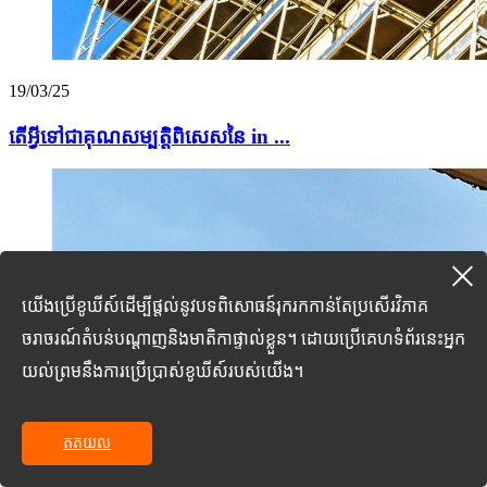
19/03/25
តើអ្វីទៅជាគុណសម្បត្តិពិសេសនៃ in ...
យើងប្រើខូឃីស៍ដើម្បីផ្តល់នូវបទពិសោធន៍រុករកកាន់តែប្រសើរវិភាគ
ចរាចរណ៍តំបន់បណ្តាញនិងមាតិកាផ្ទាល់ខ្លួន។ ដោយប្រើគេហទំព័រនេះអ្នក
យល់ព្រមនឹងការប្រើប្រាស់ខូឃីស៍របស់យើង។
តតយល