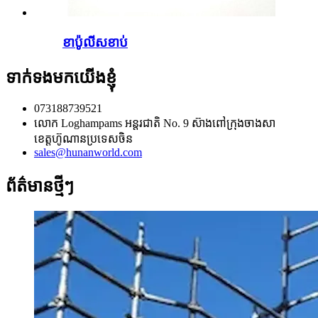
ខាប៉ូលីសខាប់
ទាក់ទងមកយើងខ្ញុំ
073188739521
លោក Loghampams អន្តរជាតិ No. 9 ស៊ាងពៅក្រុងចាងសា
ខេត្តហ៊ូណានប្រទេសចិន
sales@hunanworld.com
ព័ត៌មានថ្មីៗ