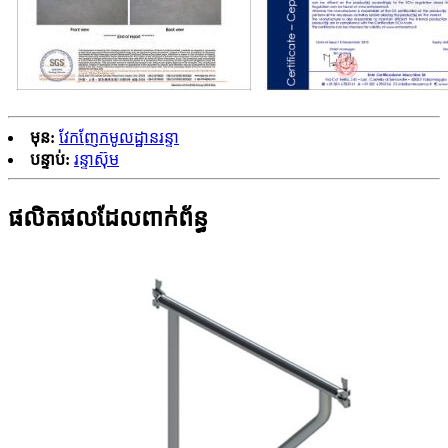
មុន:
វែកញែកមូលដ្ឋានរន្ទា
បន្ទាប់:
រន្ទាស៊ុម
ផលិតផលដែលពាក់ព័ន្ធ