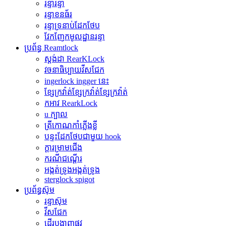
រន្ទារន្ទា
រន្ទាខនធ័រ
រន្ទាទ្រនាប់ដែកថែប
វែកញែកមូលដ្ឋានរន្ទា
ប្រព័ន្ធ Reamtlock
ស្តង់ដា RearKLock
វចនាធិប្បាយវីសជែក
ingerlock ingger នេះ
ខ្សែក្រវ៉ាត់ខ្សែក្រវ៉ាត់ខ្សែក្រវ៉ាត់
កអាវ RearkLock
u ក្បាល
ត្រីកោណកាំភ្លើងខ្លី
បន្ទះដែកថែបជាមួយ hook
ក្តារម្រាមជើង
ករណីជណ្តើរ
អង្កត់ទ្រូងអង្កត់ទ្រូង
sterglock spigot
ប្រព័ន្ធស៊ុម
រន្ទាស៊ុម
វីសជែក
ដើរបង្ហាញផ្លូវ