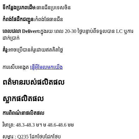
ទីកន្លែងប្រភពដើម:
ធានជីនប្រទេសចិន
កំពង់ផែដឹកជញ្ជូន:
កំពង់ផែធានជីន
ពេលវេលា Delivert:
ក្នុងរយៈពេល 20-30 ថ្ងៃបន្ទាប់ពីទទួលបាន LC ឬការ
ដាក់ប្រាក់
គំរូ:
អាចប្រើបានគំរូដោយឥតគិតថ្លៃ
ការសើបអង្កេត
ផ្ញើអ៊ីមែលមកយើង
ពត៌មានរបស់ផលិតផល
ស្លាកផលិតផល
ការពិពណ៌នាផលិតផល
វិមាត្រ: 48.3-48.3 ម។ ម 48.6-48.6 មម
សម្ភារៈ: Q235 ដែកថែបដែកថែប