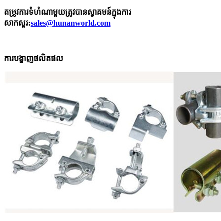
តម្រូវការទំហំណាមួយត្រូវបានស្វាគមន៍ក្នុងការ
សាកសួរ:
sales@hunanworld.com
ការបង្ហាញផលិតផល