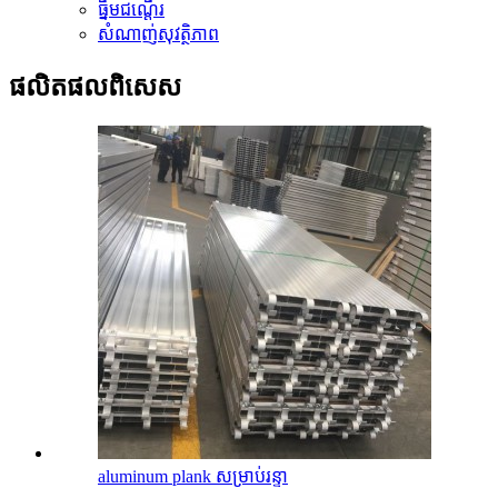
ធ្នឹមជណ្តើរ
សំណាញ់សុវត្ថិភាព
ផលិតផលពិសេស
aluminum plank សម្រាប់រន្ទា