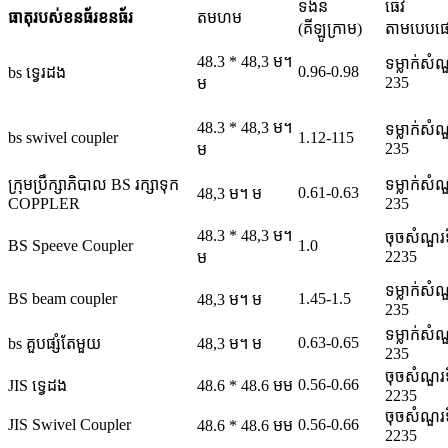
ទំងន់
ធេវី
ធាតុរបស់ខនធ័រខនធ័រ
តមហម
(គីឡូក្រាម)
តាមបេបផ
48.3 * 48,3 ម។
ទម្លាក់សំណ
0.96-0.98
bs ទ្វេរដង
235
ម
48.3 * 48,3 ម។
ទម្លាក់សំណ
bs swivel coupler
1.12-115
235
ម
ក្រុមប្រឹក្សាភិបាល BS រក្សាទុក
ទម្លាក់សំណ
0.61-0.63
48,3 ម។ ម
COPPLER
235
48.3 * 48,3 ម។
ចុចសំណួរទ
BS Speeve Coupler
1.0
2235
ម
ទម្លាក់សំណ
BS beam coupler
1.45-1.5
48,3 ម។ ម
235
ទម្លាក់សំណ
0.63-0.65
bs គួបផ្សំតែមួយ
48,3 ម។ ម
235
ចុចសំណួរទ
0.56-0.66
JIS ទ្វេដង
48.6 * 48.6 មម
2235
ចុចសំណួរទ
JIS Swivel Coupler
0.56-0.66
48.6 * 48.6 មម
2235