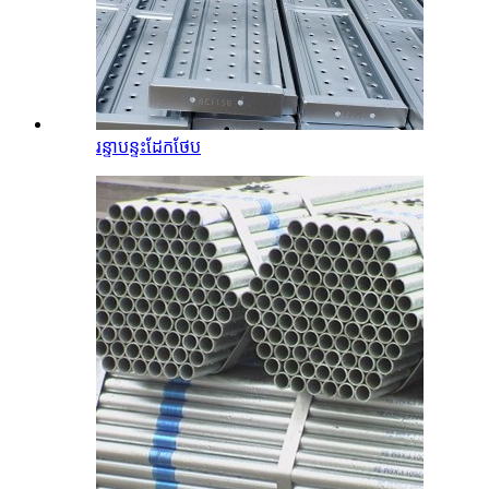
រន្ទាបន្ទះដែកថែប