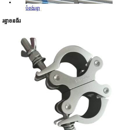
បំពង់រន្ទា
រន្ទាខនធ័រ