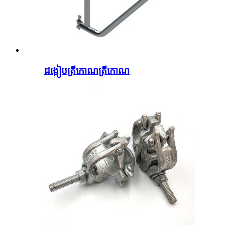
ដង្កៀបត្រីកោណត្រីកោណ