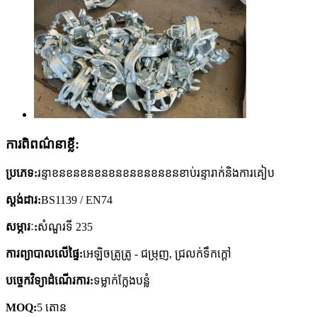
ការពិពណ៌នាខ្លី:
ប្រភេទ:
រន្ទាខនខនខនខនខនខនខនខនខនខាប់រន្ទារាក់និងការគៀប
ស្តង់ដារ:
BS1139 / EN74
សម្ភារៈ:
សំណួរទី 235
ការព្យាបាលលើផ្ទៃ:
អេឡិចត្រូត្រូ - ជម្រុញ, ជ្រលក់ទឹកក្តៅ
បច្ចេកវិទ្យាដំណើរការ:
ទម្លាក់ក្លែងបន្លំ
MOQ:
5 តោន