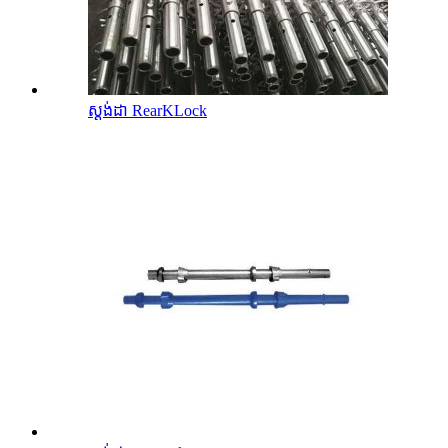
ស្តង់ដា RearKLock