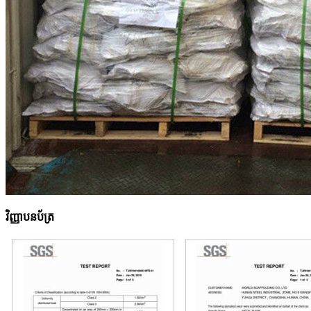
វិញ្ញាបនប័ត្រ