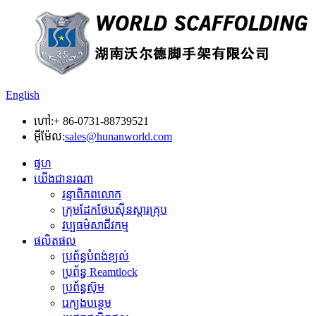
English
ហៅ:
+ 86-0731-88739521
អ៊ីម៉ែល:
sales@hunanworld.com
ផ្ទហ
យើងជានរណា
រន្ទាពិភពលោក
ក្រុមដែកថែបស៊ីនស្តារគ្រុប
វប្បធម៌សាជីវកម្ម
ផលិតផល
ប្រព័ន្ធបំពង់ខ្យល់
ប្រព័ន្ធ Reamtlock
ប្រព័ន្ធស៊ុម
រេក្យងបន្ថេម