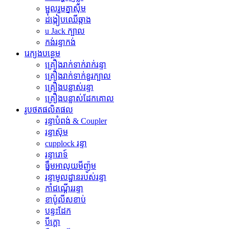
ម្ជុលរួមគ្នាស៊ុម
ដង្កៀបឈើឆ្កាង
u Jack ក្បាល
កង់រន្ទាកង់
រេក្យងបន្ថេម
គ្រឿងរាក់ទាក់រាក់រន្ទា
គ្រឿងរាក់ទាក់ខួរក្បាល
គ្រឿងបន្លាស់រន្ទា
គ្រឿងបន្លាស់ដែកគោល
រូបថតផលិតផល
រន្ទាបំពង់ & Coupler
រន្ទាស៊ុម
cupplock រន្ទា
រន្ទារោទ៍
ធ្នឹមអាលុយមីញ៉ូម
រន្ទាមូលដ្ឋានរបស់រន្ទា
កាំជណ្ដើររន្ទា
ខាប៉ូលីសខាប់
បន្ទះដែក
បីក្ដោ