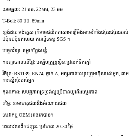
យចច្ឈលៈ 21 មម, 22 មម, 23 មម
T-Bolt: 80 មម, 89mm
ស្តង់ដារ: អង់គ្លេស (ក៏អាចផលិតភាសាអាឡឺម៉ង់អាមេរិកាំងជប៉ុនជប៉ុនរបស់
ជប៉ុនជប៉ុនតាមរយៈការធ្វើតេស្ត SGS ។
បច្ចេកវិទ្យា: ទម្លាក់ក្លែងបន្លំ
ការព្យាបាលលើផ្ទៃ: អេឡិចត្រូត្រូស្វិនៈជ្រលក់ទឹកក្តៅ
វិចិត្រ: BS1139, EN74, ថ្នាក់ A, អក្សរកាត់ឈ្មោះក្រុមហ៊ុនរបស់អ្នក, តាម
ការស្នើសុំរបស់អ្នក
គុណភាព: សមត្ថភាពទ្រទ្រង់ល្អប្រើបានយូរនិងស្ថេរភាព
តម្លៃ: សមហេតុផលនិងអំណោយផល
សេវាកម្ម OEM អាចរកបាន។
ពេលវេលាដឹកជញ្ជូន: ប្រហែល 20-30 ថ្ងៃ