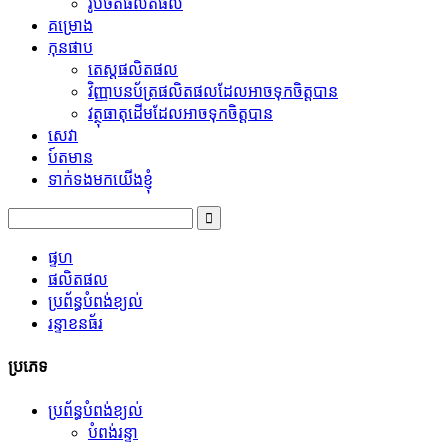
រូបថតផលិតផល
គម្រោង
កុនផាប
តេស្តផលិតផល
វិញ្ញាបនប័ត្រផលិតផលដែលអាចទុកចិត្តបាន
វត្ថុធាតុដើមដែលអាចទុកចិត្តបាន
សេវា
ប៍តមាន
ទាក់ទងមកយើងខ្ញុំ
ផ្ទហ
ផលិតផល
ប្រព័ន្ធបំពង់ខ្យល់
រន្ទាខនធ័រ
ប្រភេទ
ប្រព័ន្ធបំពង់ខ្យល់
បំពង់រន្ទា