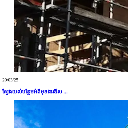
20/03/25
ស្វែងយល់បន្ថែមអំពីមុខងារឌីស ...