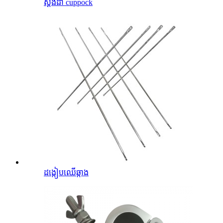
ស្តង់ដា cuppock
ដង្កៀបឈើឆ្កាង