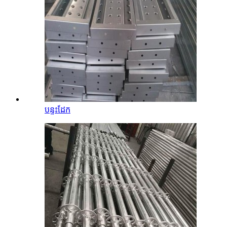
បន្ទះដែក