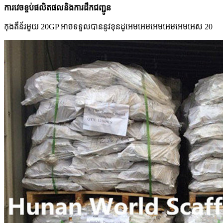
ការវេចខ្ចប់ផលិតផលនិងការដឹកជញ្ជូន
កុងតឺន័រមួយ 20GP អាចទទួលបាននូវខុនដូអេមអេមអេមអេមអេមអេស 20