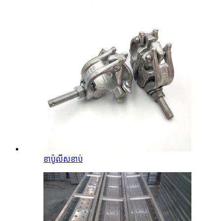
ខាប៉ូលីសខាប់