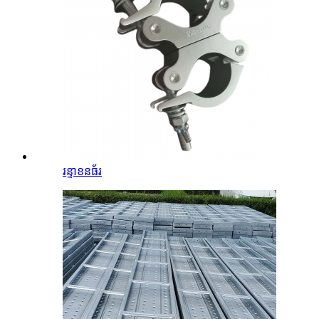
រន្ទាខនធ័រ