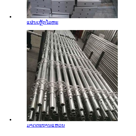
ແຜ່ນເຫຼັກໂລຫະ
ມາດຕະຖານແຫວນ