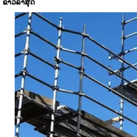
ຂ່າວລ້າສຸດ