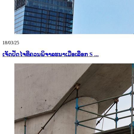
18/03/25
ເຈັດປັດໄຈທີ່ຄວນພິຈາລະນາເມື່ອເລືອກ S ...