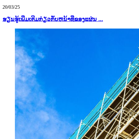
20/03/25
ຮຽນຮູ້ເພີ່ມເຕີມກ່ຽວກັບຫນ້າທີ່ຂອງແຜ່ນ ...