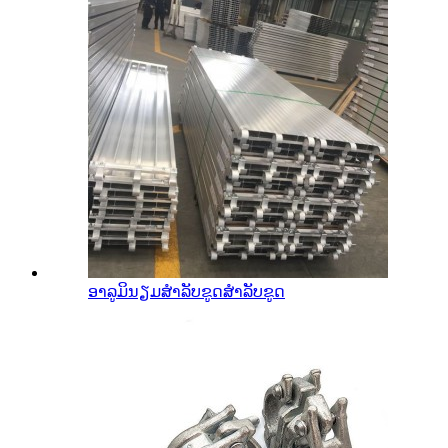
ອາລູມິນຽມສໍາລັບຂູດສໍາລັບຂູດ