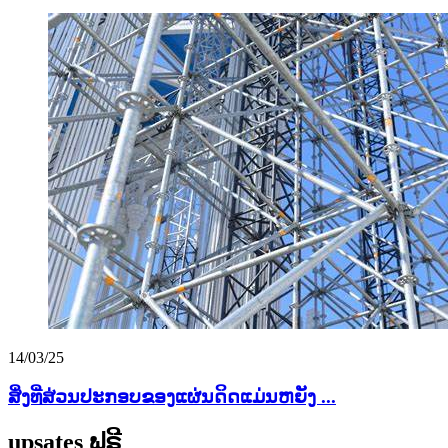
14/03/25
ສິ່ງທີ່ສ່ວນປະກອບຂອງແຜ່ນດິດແມ່ນຫຍັງ ...
upsates ຟຣີ