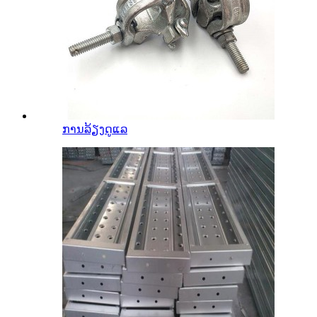
ການລ້ຽງດູແລ