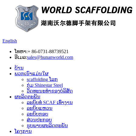
English
ໂທຫາ:
+ 86-0731-88739521
ອີເມລ:
sales@hunanworld.com
ບ້ານ
ພວກເຮົາແມ່ນໃຜ
scaffolding ໂລກ
ກຸ່ມ Shinestar Steel
ວັດທະນະທໍາຂອງບໍລິສັດ
ຜະລິດຕະພັນ
ລະບົບທໍ່ SCAF ເທົ່າງານ
ລະບົບແຫວນ
ລະບົບກອບ
ສ່ວນປະກອບ
ຮູບພາບຜະລິດຕະພັນ
ໂຄງການ