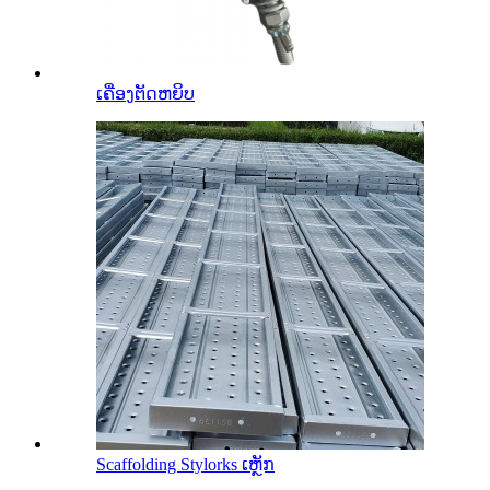
ເຄື່ອງຕັດຫຍິບ
Scaffolding Stylorks ເຫຼັກ