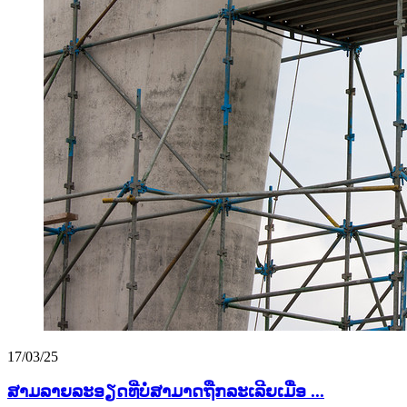
17/03/25
ສາມລາຍລະອຽດທີ່ບໍ່ສາມາດຖືກລະເລີຍເມື່ອ ...