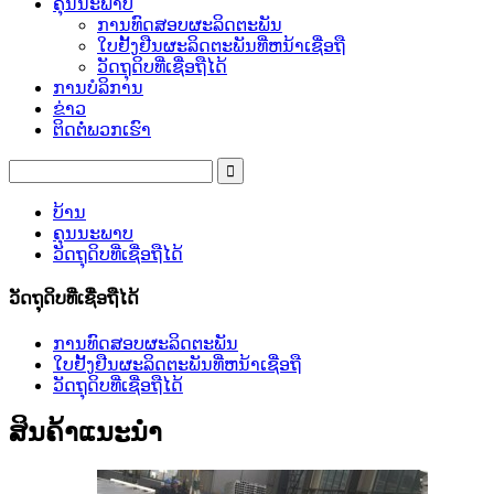
ຄຸນນະພາບ
ການທົດສອບຜະລິດຕະພັນ
ໃບຢັ້ງຢືນຜະລິດຕະພັນທີ່ຫນ້າເຊື່ອຖື
ວັດຖຸດິບທີ່ເຊື່ອຖືໄດ້
ການບໍລິການ
ຂ່າວ
ຕິດຕໍ່ພວກເຮົາ
ບ້ານ
ຄຸນນະພາບ
ວັດຖຸດິບທີ່ເຊື່ອຖືໄດ້
ວັດຖຸດິບທີ່ເຊື່ອຖືໄດ້
ການທົດສອບຜະລິດຕະພັນ
ໃບຢັ້ງຢືນຜະລິດຕະພັນທີ່ຫນ້າເຊື່ອຖື
ວັດຖຸດິບທີ່ເຊື່ອຖືໄດ້
ສິນຄ້າແນະນໍາ