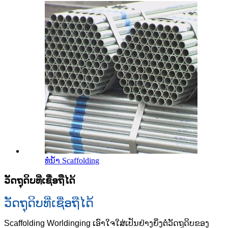
ທໍ່ນ້ໍາ Scaffolding
ວັດຖຸດິບທີ່ເຊື່ອຖືໄດ້
ວັດຖຸດິບທີ່ເຊື່ອຖືໄດ້
Scaffolding Worldinging ເອົາໃຈໃສ່ເປັນຢ່າງຍິ່ງຕໍ່ວັດຖຸດິບຂອງ