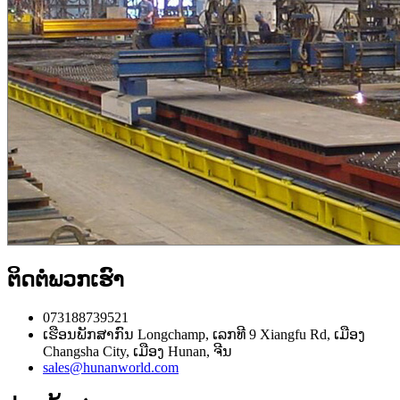
ຕິດຕໍ່ພວກເຮົາ
073188739521
ເຮືອນພັກສາກົນ Longchamp, ເລກທີ 9 Xiangfu Rd, ເມືອງ
Changsha City, ເມືອງ Hunan, ຈີນ
sales@hunanworld.com