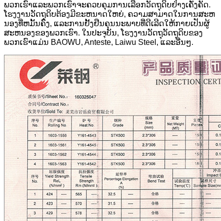
ພວກເຮົາແລະພວກເຮົາຈະຄວບຄຸມການເລືອກວັດຖຸດິບຢ່າງເຄັ່ງຄັດ.
ໂຮງງານວັດຖຸດິບຕ້ອງມີຂະຫນາດໃຫຍ່, ຄວາມສາມາດໃນການສະຫ
ນອງທີ່ຫມັ້ນຄົງ, ແລະການຢັ້ງຢືນຄຸນນະພາບທີ່ດີເລີດໃຫ້ກາຍເປັນຜູ້
ສະຫນອງຂອງພວກເຮົາ. ໃນປະຈຸບັນ, ໂຮງງານວັດຖຸວັດຖຸດິບຂອງ
ພວກເຮົາແມ່ນ BAOWU, Anteste, Laiwu Steel, ແລະອື່ນໆ.