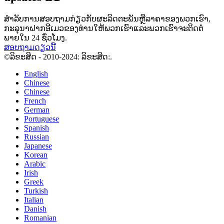
ສໍາລັບການສອບຖາມກ່ຽວກັບຜະລິດຕະພັນຫຼືລາຄາຂອງພວກເຮົາ,
ກະລຸນາຝາກອີເມວຂອງທ່ານໃຫ້ພວກເຮົາແລະພວກເຮົາຈະຕິດຕໍ່
ພາຍໃນ 24 ຊົ່ວໂມງ.
ສອບຖາມດຽວນີ້
©ລິຂະສິດ - 2010-2024: ລິຂະສິດ:.
English
Chinese
Chinese
French
German
Portuguese
Spanish
Russian
Japanese
Korean
Arabic
Irish
Greek
Turkish
Italian
Danish
Romanian