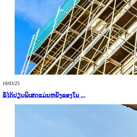
19/03/25
ຂໍ້ໄດ້ປຽບພິເສດແມ່ນຫຍັງຂອງໃນ ...