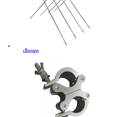
ເຊືອກຜູກ