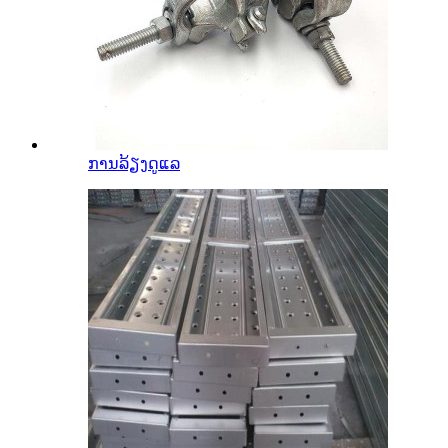
ການລ້ຽງດູແລ