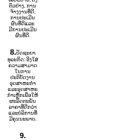
ຕົວຢ່າງ, ການ
ຈ້າງງານທີ່ດີ,
ການປະເມີນ
ຜົນທີ່ດີແລະ
ມີການປະເມີນ
ຜົນທີ່ດີ.
8.
ປັດຊະຍາ
ທຸລະກິດ: ອີງໃສ່
ຄວາມສາມາດ
ໃນການ
ປະຕິບັດງານ
ອຸດສາຫະກໍາ
ແລະອຸດສາຫະ
ກໍາເຫຼັກເພື່ອໃຫ້
ຜະລິດຕະພັນ
ລາຄາທີ່ດີກວ່າ
ແລະບໍລິການທີ່
ມີຄຸນນະພາບ.
9.