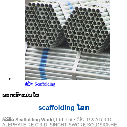
ທໍ່ນ້ໍາ Scaffolding
ພວກເຮົາແມ່ນໃຜ
scaffolding ໂລກ
ບໍລິສັດ Scaffolding World, Ltd. Ltd.
ບໍລິສັດ R & A R & D
ALEPHATE RE G & D, SINGHT, SWORE SOLDSIONHE,