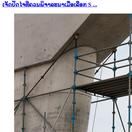
ເຈັດປັດໄຈທີ່ຄວນພິຈາລະນາເມື່ອເລືອກ S ...