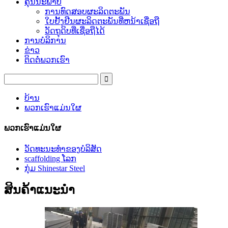
ຄຸນນະພາບ
ການທົດສອບຜະລິດຕະພັນ
ໃບຢັ້ງຢືນຜະລິດຕະພັນທີ່ຫນ້າເຊື່ອຖື
ວັດຖຸດິບທີ່ເຊື່ອຖືໄດ້
ການບໍລິການ
ຂ່າວ
ຕິດຕໍ່ພວກເຮົາ
ບ້ານ
ພວກເຮົາແມ່ນໃຜ
ພວກເຮົາແມ່ນໃຜ
ວັດທະນະທໍາຂອງບໍລິສັດ
scaffolding ໂລກ
ກຸ່ມ Shinestar Steel
ສິນຄ້າແນະນໍາ