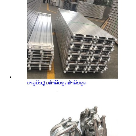
ອາລູມິນຽມສໍາລັບຂູດສໍາລັບຂູດ