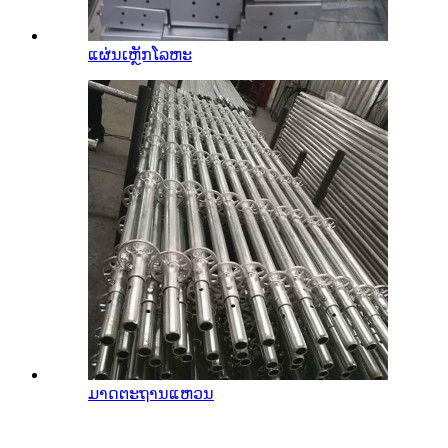
ແຜ່ນເຫຼັກໂລຫະ
ມາດຕະຖານແຫວນ