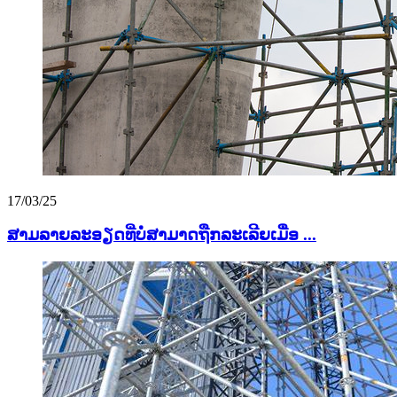
17/03/25
ສາມລາຍລະອຽດທີ່ບໍ່ສາມາດຖືກລະເລີຍເມື່ອ ...