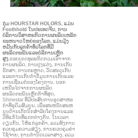
ກຸ່ມ HOURSTAR HOLORS, ແມ່ນ
Foothhold ໃນປະເທດຈີນ, ການ
ບໍລິການວິສາຫະກິດການຜະລິດເຫລັກ
ຂະຫນາດໃຫຍ່ຂອງໂລກ, ແມ່ນມຸ້ງ
ຫມັ້ນກັບລູກຄ້າທົ່ວໂລກທີ່ມີ
ຜະລິດຕະພັນແລະບໍລິການເຫຼັກ
ສູງ.
ຂອບເຂດທຸລະກິດກວມເອົາຈາກ
ການຜະລິດ, ການປຸງແຕ່ງ, ການເກັບ
ຮັກສາ, ການຕະຫຼາດ, ວັດສະດຸເກັບ
ແລະການເກັບກໍາຂໍ້ມູນການເກັບແລະ
ການເຊື່ອມຕໍ່ຂອງໂຄງການ. ນອກ
ເຫນືອໄປຈາກການຜະລິດ
ຜະລິດຕະພັນເຫຼັກກ້າທີ່ສຸດ,
Shinestar ທີ່ມີປະສົບການອຸດສາຫະ
ກໍາທີ່ອຸດົມສົມບູນ, ເພື່ອສະຫນັບສະຫ
ນູນດ້ານເຕັກນິກສໍາລັບໂຄງການແລະ
ວິທີແກ້ໄຂທີ່ແຕກຕ່າງກັນ. ໃນເວລາ
ດຽວກັນ, ໃຫ້ແກ່ລູກຄ້າ, ລວມທັງການ
ຄວບຄຸມຄວາມສ່ຽງ, ການຄວບຄຸມຄ່າ
ໃຊ້ຈ່າຍ, ການກໍານົດເວລາສາງ, ລວມ