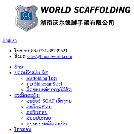
English
ໂທຫາ:
+ 86-0731-88739521
ອີເມລ:
sales@hunanworld.com
ບ້ານ
ພວກເຮົາແມ່ນໃຜ
scaffolding ໂລກ
ກຸ່ມ Shinestar Steel
ວັດທະນະທໍາຂອງບໍລິສັດ
ຜະລິດຕະພັນ
ລະບົບທໍ່ SCAF ເທົ່າງານ
ລະບົບແຫວນ
ລະບົບກອບ
ສ່ວນປະກອບ
ຮູບພາບຜະລິດຕະພັນ
ໂຄງການ