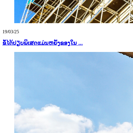
19/03/25
ຂໍ້ໄດ້ປຽບພິເສດແມ່ນຫຍັງຂອງໃນ ...