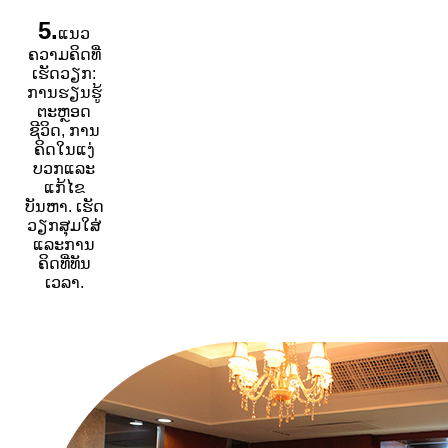
5.
ແນວ
ຄວາມຄິດທີ່
ເຮັດວຽກ:
ການຮຽນຮູ້
ຕະຫຼອດ
ຊີວິດ, ການ
ຄິດໃນແງ່
ບວກແລະ
ແກ້ໄຂ
ບັນຫາ. ເຮັດ
ວຽກສຸມໃສ່
ແລະການ
ຄິດທີ່ທັນ
ເວລາ.