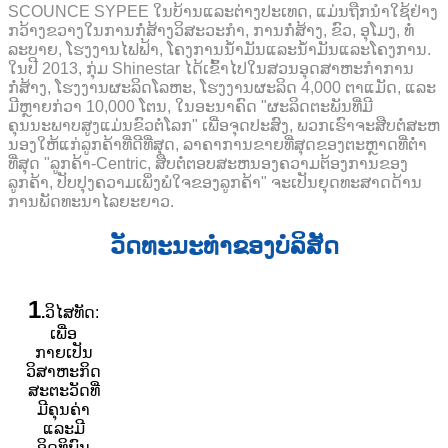
SCOUNCE SYPEE ໃນບ້ານແລະຕ່າງປະເທດ, ແມ່ນຖືກນໍາໃຊ້ຢ່າງ
ກວ້າງຂວາງໃນການກໍ່ສ້າງວິສະວະກໍາ, ການກໍ່ສ້າງ, ຂົວ, ອຸໂມງ, ທໍ່
ລະບາຍ, ໂຮງງານໄຟຟ້າ, ໂຄງການນ້ໍາມັນແລະນ້ໍາມັນແລະໂຄງການ.
ໃນປີ 2013, ກຸ່ມ Shinestar ໄດ້ເຂົ້າໄປໃນສວນອຸດສາຫະກໍາການ
ກໍ່ສ້າງ, ໂຮງງານຜະລິດໂລຫະ, ໂຮງງານຜະລິດ 4,000 ຕາແມັດ, ແລະ
ມີຫຼາຍກ່ວາ 10,000 ໂຕນ, ໃນອະນາຄົດ "ຜະລິດຕະພັນທີ່ມີ
ຄຸນນະພາບສູງແມ່ນຂົວຕໍ່ໂລກ" ເພື່ອຈຸດປະສົງ, ພວກເຮົາຈະສືບຕໍ່ສະຫ
ນອງໃຫ້ແກ່ລູກຄ້າທີ່ດີທີ່ສຸດ, ລາຄາການຂາຍທີ່ສຸດຂອງຕະຫຼາດທີ່ຕໍ່າ
ທີ່ສຸດ "ລູກຄ້າ-Centric, ສືບຕໍ່ຕອບສະຫນອງຄວາມຕ້ອງການຂອງ
ລູກຄ້າ, ປັບປຸງຄວາມເພິ່ງພໍໃຈຂອງລູກຄ້າ" ຈະເປັນຍຸດທະສາດດ້ານ
ການພັດທະນາໄລຍະຍາວ.
ວັດທະນະທໍາຂອງບໍລິສັດ
1
.
ວິໄສທັດ:
ເພື່ອ
ກາຍເປັນ
ວິສາຫະກິດ
ສະຕະວັດທີ່
ມີຄຸນຄ່າ
ແລະມີ
ອິດທິພົນ