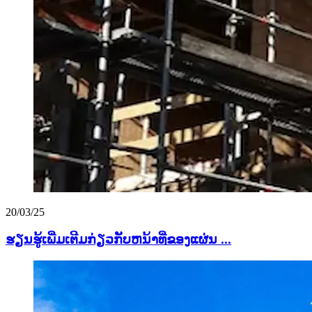
20/03/25
ຮຽນຮູ້ເພີ່ມເຕີມກ່ຽວກັບຫນ້າທີ່ຂອງແຜ່ນ ...