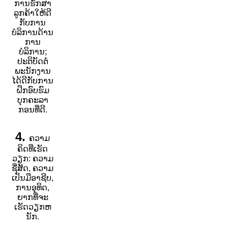
ການຮັກສາ
ລູກຄ້າໃຫ້ດີ
ກັບການ
ບໍລິການດ້ານ
ການ
ບໍລິການ;
ປະຕິບັດຕໍ່
ພະນັກງານ
ໄດ້ດີກັບການ
ຝຶກອົບຮົມ
ບຸກຄະລາ
ກອນທີ່ດີ.
4.
ຄວາມ
ຄິດທີ່ເຮັດ
ວຽກ: ຄວາມ
ຊື່ສັດ, ຄວາມ
ເປັນມືອາຊີບ,
ການອຸທິດ,
ຍາກທີ່ຈະ
ເຮັດວຽກຫ
ນັກ.