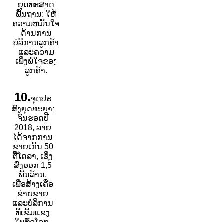
ຍຸດທະສາດ
ພື້ນຖານ: ໃຫ້
ຄວາມຫມັ້ນໃຈ
ດ້ານການ
ບໍລິການລູກຄ້າ
ແລະຄວາມ
ເພິ່ງພໍໃຈຂອງ
ລູກຄ້າ.
10.
ຈຸດປະ
ສົງຍຸດທະຍາ:
ຈົນຮອດປີ
2018, ລາຍ
ໄດ້ຈາກການ
ຂາຍເກີນ 50
ຕື້ໂດລາ, ເຊິ່ງ
ສົ່ງອອກ 1,5
ພັນລ້ານ,
ເພື່ອສ້າງເຄືອ
ຂ່າຍຂາຍ
ແລະບໍລິການ
ທີ່ເຂັ້ມແຂງ
ໃນທົ່ວໂລກ.