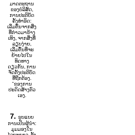
ມາດຕະຖານ
ຂອງບໍລິສັດ,
ການປະຕິບັດ
ຄັ້ງທໍາອິດ:
ເລີ່ມຕົ້ນຈາກສິ່ງ
ທີ່ກ່າວມາຂ້າງ
ເທິງ, ຈາກສິ່ງທີ່
ລຽບງ່າຍ,
ເລີ່ມຕົ້ນທີ່ຈະ
ຍ້າຍໄປໃນ
ທິດທາງ
ດຽວກັນ, ການ
ຈັດຕັ້ງປະຕິບັດ
ທີ່ຖືກຕ້ອງ.
"ຂອງການ
ປະດິດສ້າງຕົວ
ເອງ.
7.
ຮູບແບບ
ການເປັນຜູ້ນໍາ:
ມຸມມອງໃນ
ໄລຍະຍາວ, ຕັ້ງ