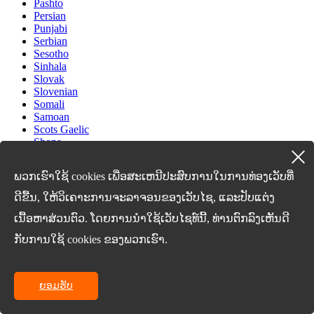
Pashto
Persian
Punjabi
Serbian
Sesotho
Sinhala
Slovak
Slovenian
Somali
Samoan
Scots Gaelic
Shona
Sindhi
Sundanese
ພວກເຮົາໃຊ້ cookies ເພື່ອສະເຫນີປະສົບການໃນການທ່ອງເວັບທີ່
Swahili
Tajik
ດີຂື້ນ, ໃຫ້ວິເຄາະການຈະລາຈອນຂອງເວັບໄຊ, ແລະປັບແຕ່ງ
Tamil
Telugu
ເນື້ອຫາສ່ວນຕົວ. ໂດຍການນໍາໃຊ້ເວັບໄຊທ໌ນີ້, ທ່ານຕົກລົງເຫັນດີ
Thai
ກັບການໃຊ້ cookies ຂອງພວກເຮົາ.
Ukrainian
Urdu
Uzbek
Vietnamese
ຍອມຮັບ
Welsh
Xhosa