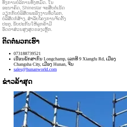
ທັງການບໍລິການທັງຫມົດ. ໃນ
ອະນາຄົດ, Shinestar ຈະສືບຕໍ່ເຮັດ
ວຽກກັບບໍລິສັດພະລັງງານທົ່ວໂລກ,
ບໍລິສັດກໍ່ສ້າງ, ສໍາລັບໂຄງການຈັດຕັ້ງ
ປະຕູ, ຮັບປະກັນໃຫ້ລູກຄ້າມີ
ອັດຕາສ່ວນສູງສຸດຂອງເຫຼັກ.
ຕິດຕໍ່ພວກເຮົາ
073188739521
ເຮືອນພັກສາກົນ Longchamp, ເລກທີ 9 Xiangfu Rd, ເມືອງ
Changsha City, ເມືອງ Hunan, ຈີນ
sales@hunanworld.com
ຂ່າວລ້າສຸດ