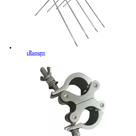
ເຊືອກຜູກ