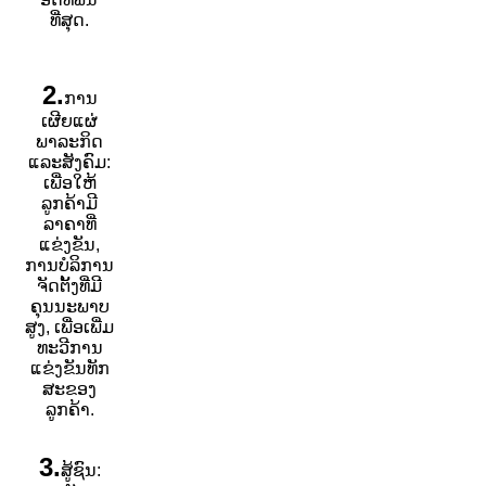
ທີ່ສຸດ.
2.
ການ
ເຜີຍແຜ່
ພາລະກິດ
ແລະສັງຄົມ:
ເພື່ອໃຫ້
ລູກຄ້າມີ
ລາຄາທີ່
ແຂ່ງຂັນ,
ການບໍລິການ
ຈັດຕັ້ງທີ່ມີ
ຄຸນນະພາບ
ສູງ, ເພື່ອເພີ່ມ
ທະວີການ
ແຂ່ງຂັນທັກ
ສະຂອງ
ລູກຄ້າ.
3.
ສູ້ຊົນ: