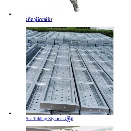
ເຄື່ອງຕັດຫຍິບ
Scaffolding Stylorks ເຫຼັກ