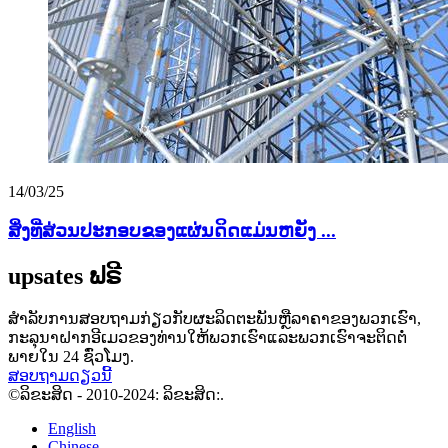
14/03/25
ສິ່ງທີ່ສ່ວນປະກອບຂອງແຜ່ນດິດແມ່ນຫຍັງ ...
upsates ຟຣີ
ສໍາລັບການສອບຖາມກ່ຽວກັບຜະລິດຕະພັນຫຼືລາຄາຂອງພວກເຮົາ,
ກະລຸນາຝາກອີເມວຂອງທ່ານໃຫ້ພວກເຮົາແລະພວກເຮົາຈະຕິດຕໍ່
ພາຍໃນ 24 ຊົ່ວໂມງ.
ສອບຖາມດຽວນີ້
©ລິຂະສິດ - 2010-2024: ລິຂະສິດ:.
English
Chinese