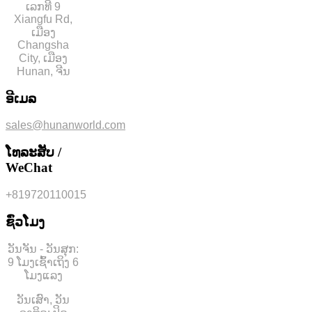
ເລກທີ 9
Xiangfu Rd,
ເມືອງ
Changsha
City, ເມືອງ
Hunan, ຈີນ
ອີເມລ
sales@hunanworld.com
ໂທລະສັບ /
WeChat
+819720110015
ຊົ່ວໂມງ
ວັນຈັນ - ວັນສຸກ:
9 ໂມງເຊົ້າເຖິງ 6
ໂມງແລງ
ວັນເສົາ, ວັນ