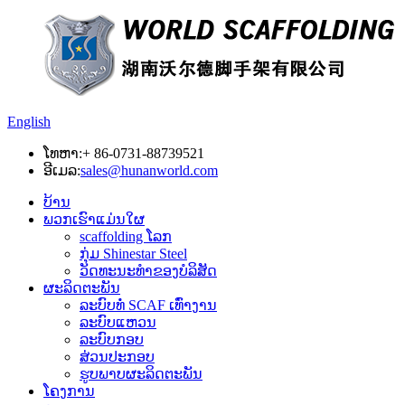
English
ໂທຫາ:
+ 86-0731-88739521
ອີເມລ:
sales@hunanworld.com
ບ້ານ
ພວກເຮົາແມ່ນໃຜ
scaffolding ໂລກ
ກຸ່ມ Shinestar Steel
ວັດທະນະທໍາຂອງບໍລິສັດ
ຜະລິດຕະພັນ
ລະບົບທໍ່ SCAF ເທົ່າງານ
ລະບົບແຫວນ
ລະບົບກອບ
ສ່ວນປະກອບ
ຮູບພາບຜະລິດຕະພັນ
ໂຄງການ