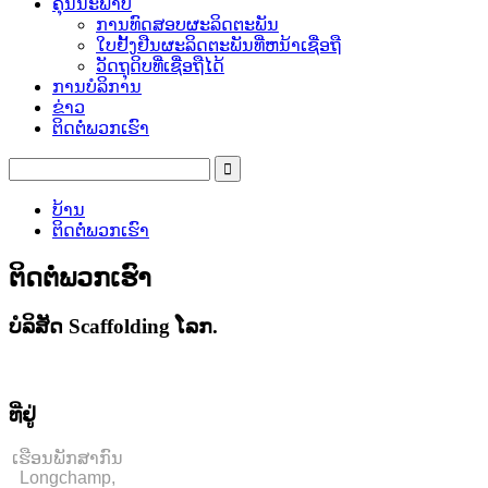
ຄຸນນະພາບ
ການທົດສອບຜະລິດຕະພັນ
ໃບຢັ້ງຢືນຜະລິດຕະພັນທີ່ຫນ້າເຊື່ອຖື
ວັດຖຸດິບທີ່ເຊື່ອຖືໄດ້
ການບໍລິການ
ຂ່າວ
ຕິດຕໍ່ພວກເຮົາ
ບ້ານ
ຕິດຕໍ່ພວກເຮົາ
ຕິດຕໍ່ພວກເຮົາ
ບໍລິສັດ Scaffolding ໂລກ.
ການຈັດຊື້ປະຕູດຽວສໍາລັບວັດສະດຸທີ່ຂູດສໍາລັບວັດສະດຸ
ທີ່ຢູ່
ເຮືອນພັກສາກົນ
Longchamp,