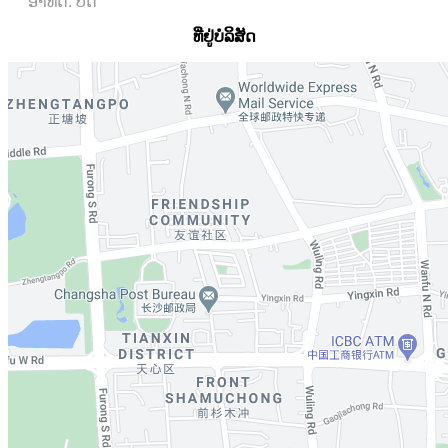
ອາທິດ: ປິດ
ທີ່ຢູ່ບໍລິສັດ