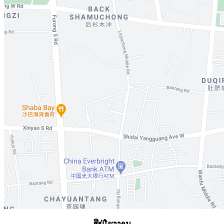
ທີ່ຢູ່ໂຮງງານ