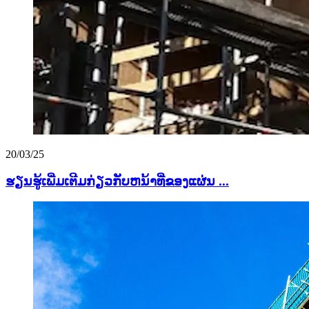
20/03/25
ຮຽນຮູ້ເພີ່ມເຕີມກ່ຽວກັບຫນ້າທີ່ຂອງແຜ່ນ ...