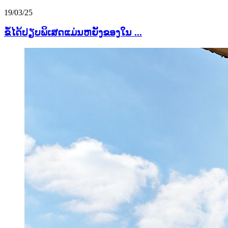
19/03/25
ຂໍ້ໄດ້ປຽບພິເສດແມ່ນຫຍັງຂອງໃນ ...