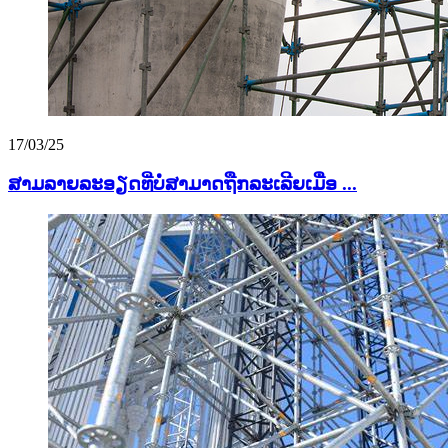
17/03/25
ສາມລາຍລະອຽດທີ່ບໍ່ສາມາດຖືກລະເລີຍເມື່ອ ...