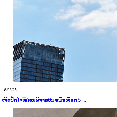
18/03/25
ເຈັດປັດໄຈທີ່ຄວນພິຈາລະນາເມື່ອເລືອກ S ...