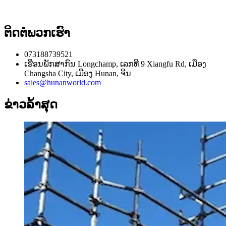
ຕິດຕໍ່ພວກເຮົາ
073188739521
ເຮືອນພັກສາກົນ Longchamp, ເລກທີ 9 Xiangfu Rd, ເມືອງ
Changsha City, ເມືອງ Hunan, ຈີນ
sales@hunanworld.com
ຂ່າວລ້າສຸດ