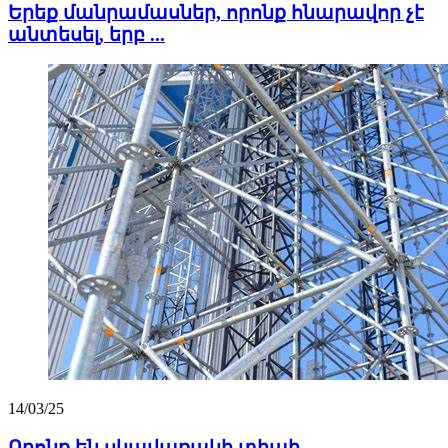
Երեք մանրամասներ, որոնք հնարավոր չէ
անտեսել, երբ ...
14/03/25
Որոնք են սկավառակի տիպի