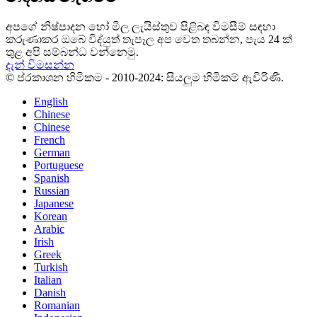
අපගේ නිෂ්පාදන හෝ මිල ලැයිස්තුව පිළිබඳ විමසීම් සඳහා
කරුණාකර ඔබේ විද්යුත් තැපෑල අප වෙත තබන්න, පැය 24 ක්
තුළ අපි සම්බන්ධ වන්නෙමු.
දැන් විමසන්න
© ප්රකාශන හිමිකම - 2010-2024: සියලුම හිමිකම් ඇවිරිණි.
English
Chinese
Chinese
French
German
Portuguese
Spanish
Russian
Japanese
Korean
Arabic
Irish
Greek
Turkish
Italian
Danish
Romanian