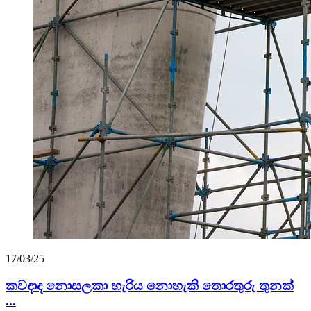
17/03/25
කවදාද නොසලකා හැරිය නොහැකි තොරතුරු තුනක්
...