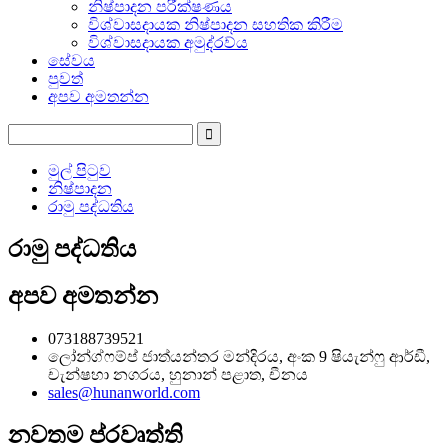
නිෂ්පාදන පරීක්ෂණය
විශ්වාසදායක නිෂ්පාදන සහතික කිරීම
විශ්වාසදායක අමුද්රව්ය
සේවය
පුවත්
අපව අමතන්න
මුල් පිටුව
නිෂ්පාදන
රාමු පද්ධතිය
රාමු පද්ධතිය
අපව අමතන්න
073188739521
ලෝන්ග්ෆම්ප් ජාත්යන්තර මන්දිරය, අංක 9 ෂියැන්ෆු ආර්ඩී,
චැන්ෂහා නගරය, හුනාන් පළාත, චීනය
sales@hunanworld.com
නවතම ප්රවෘත්ති