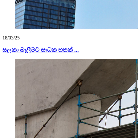
18/03/25
සලකා බැලීමට සාධක හතක් ...