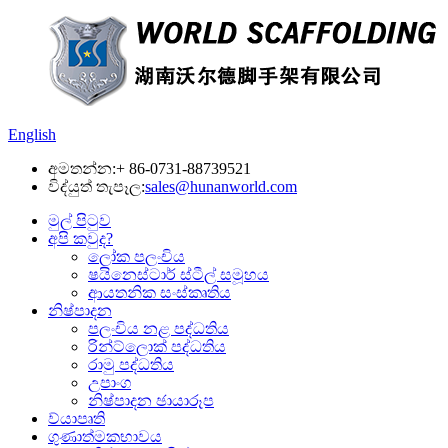
English
අමතන්න:
+ 86-0731-88739521
විද්යුත් තැපෑල:
sales@hunanworld.com
මුල් පිටුව
අපි කවුද?
ලෝක පලංචිය
ෂයිනෙස්ටාර් ස්ටීල් සමූහය
ආයතනික සංස්කෘතිය
නිෂ්පාදන
පලංචිය නළ පද්ධතිය
රින්ට්ලොක් පද්ධතිය
රාමු පද්ධතිය
උපාංග
නිෂ්පාදන ඡායාරූප
ව්යාපෘති
ගුණාත්මකභාවය