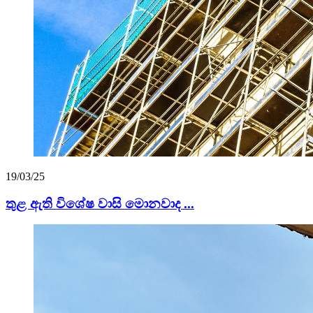
19/03/25
තුළ ඇති විශේෂ වාසි මොනවාද ...