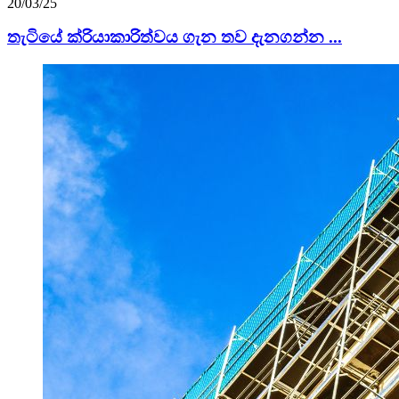
20/03/25
තැටියේ ක්රියාකාරිත්වය ගැන තව දැනගන්න ...