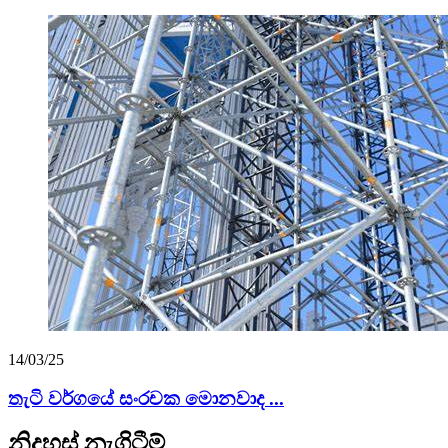
14/03/25
තැටි වර්ගයේ සංරචක මොනවාද ...
නිදහස් නැගිටීම්