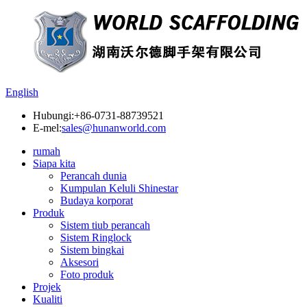
English
Hubungi:
+86-0731-88739521
E-mel:
sales@hunanworld.com
rumah
Siapa kita
Perancah dunia
Kumpulan Keluli Shinestar
Budaya korporat
Produk
Sistem tiub perancah
Sistem Ringlock
Sistem bingkai
Aksesori
Foto produk
Projek
Kualiti