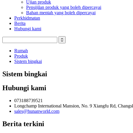
Ujian produk
Pensijilan produk yang boleh dipercayai
Bahan mentah yang boleh dipercayai
Perkhidmatan
Berita
Hubungi kami
Rumah
Produk
Sistem bingkai
Sistem bingkai
Hubungi kami
073188739521
Longchamp International Mansion, No. 9 Xiangfu Rd, Changs
sales@hunanworld.com
Berita terkini