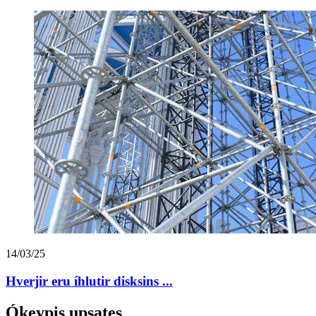
14/03/25
Hverjir eru íhlutir disksins ...
Ókeypis upsates