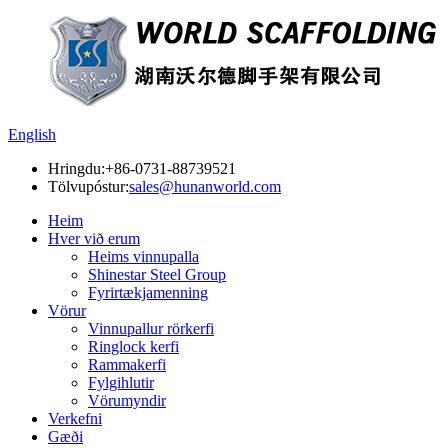
English
Hringdu:
+86-0731-88739521
Tölvupóstur:
sales@hunanworld.com
Heim
Hver við erum
Heims vinnupalla
Shinestar Steel Group
Fyrirtækjamenning
Vörur
Vinnupallur rörkerfi
Ringlock kerfi
Rammakerfi
Fylgihlutir
Vörumyndir
Verkefni
Gæði