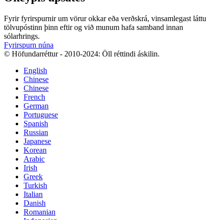
Fyrir fyrirspurnir um vörur okkar eða verðskrá, vinsamlegast láttu
tölvupóstinn þinn eftir og við munum hafa samband innan
sólarhrings.
Fyrirspurn núna
© Höfundarréttur - 2010-2024: Öll réttindi áskilin.
English
Chinese
Chinese
French
German
Portuguese
Spanish
Russian
Japanese
Korean
Arabic
Irish
Greek
Turkish
Italian
Danish
Romanian