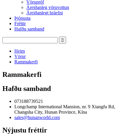
Vörupróf
Áreiðanleg vöruvottun
Áreiðanlegt hráefni
Þjónusta
Fréttir
Hafðu samband
Heim
Vörur
Rammakerfi
Rammakerfi
Hafðu samband
073188739521
Longchamp International Mansion, nr. 9 Xiangfu Rd,
Changsha City, Hunan Province, Kína
sales@hunanworld.com
Nýjustu fréttir