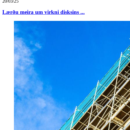
20/03/25
Lærðu meira um virkni disksins ...