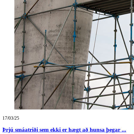
17/03/25
Þrjú smáatriði sem ekki er hægt að hunsa þegar ...