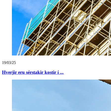
19/03/25
Hverjir eru sérstakir kostir í ...