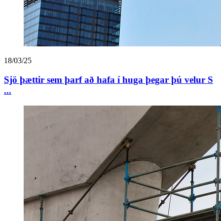
18/03/25
Sjö þættir sem þarf að hafa í huga þegar þú velur S
...